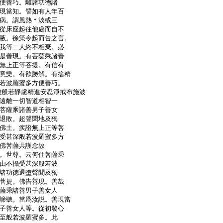
便善巧。離諸功徳諸
現當知。譬如有人年百
病。謂風熱＊淡或三
從床座起往他處而自不
腋。徐策令起而告之言。
我等二人終不相棄。必
是善現。有菩薩乘諸善
無上正等菩提。有信有
意樂。有欲勝解。有捨精
若波羅蜜多方便善巧。
便不遠離般若靜慮精進安忍淨戒布施波
遠離一切智道相智一
菩薩乘諸善男子善女
退敗。超聲聞地及獨
佛土。疾證無上正等菩
受甚深般若波羅蜜多方
佛菩薩共護念故
。世尊。云何住菩薩乘
由不攝受甚深般若波
諸功徳退墮聲聞及獨
菩提。佛告善現。善哉
薩乘諸善男子善女人
諦聽。當爲汝説。善現當
子善女人等。從初發心
至般若波羅蜜多。此