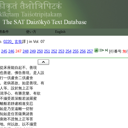
用条件
使い方
English
o.
0220_
玄奘
譯 ) in Vol. 07
245
246
247
248
249
250
251
252
253
254
255
256
257
[行番号:
無
/
從床座能自起不。善現
也善逝。佛告善現。是人設
行一倶盧舍二倶盧舍
。老病甚故。如是善現。有
人等。設於無上正等
清淨心。有勝意樂。有欲
不攝受甚深般若波羅蜜
離般若靜慮精進安忍
如是乃至遠離一切智
知如是住菩薩乘諸善
衰敗不證無上正等菩
地。何以故。以不攝受