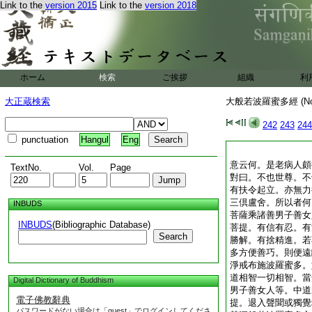
Link to the
version 2015
Link to the
version 2018
ホーム
検索
ご挨拶
組織
利
大正蔵検索
大般若波羅蜜多經 (N
242
243
244
punctuation
Hangul
Eng
意云何。是老病人頗
TextNo.
Vol.
Page
對曰。不也世尊。不
有扶令起立。亦無力
三倶盧舍。所以者何
INBUDS
菩薩乘諸善男子善女
INBUDS
(Bibliographic Database)
菩提。有信有忍。有
Search
勝解。有捨精進。若
多方便善巧。則便遠
淨戒布施波羅蜜多。
道相智一切相智。當
Digital Dictionary of Buddhism
男子善女人等。中道
電子佛教辭典
提。退入聲聞或獨覺
パスワードがない場合は「guest」でログインしてくださ