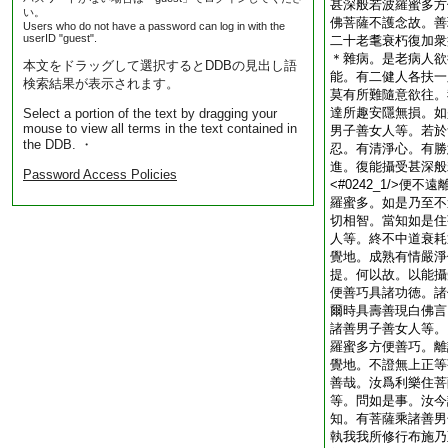
甚深般若波羅蜜多方
い。
佛菩薩不護念故。善
Users who do not have a password can log in with the
userID "guest".
二十老耄衰朽復加衆
＊雜病。是老病人欲
本文をドラッグして選択するとDDBの見出し語
能。有二健人各扶一
検索結果が表示されます。
莫有所難隨意欲往。
達所趣安隱無損。如
Select a portion of the text by dragging your
mouse to view all terms in the text contained in
男子善女人等。若於
the DDB. ・
忍。有清淨心。有勝
進。復能攝受甚深般
Password Access Policies
<#0242_1/>
羅蜜多。如是乃至不
切相智。當知如是住
人等。終不中道衰耗
覺地。成熟有情嚴淨
提。何以故。以能攝
便善巧具諸功徳。諸
爾時具壽善現白佛言
諸善男子善女人等。
羅蜜多方便善巧。離
覺地。不證無上正等
善哉。汝爲利樂住菩
等。問如是事。汝今
知。有菩薩乘諸善男
執我我所修行布施乃