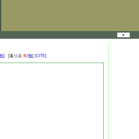
有
] [返り点:
有
/
無
]
[CITE]