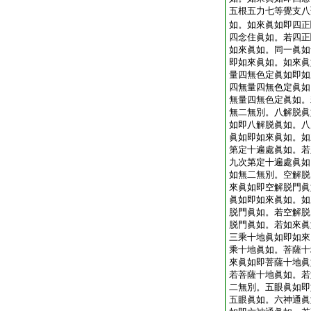
五根五力七等覺支八
如。如來眞如即四正
四念住眞如。若四正
如來眞如。同一眞如
即如來眞如。如來眞
量四無色定眞如即如
四無量四無色定眞如
無量四無色定眞如。
無二無別。八解脱眞
如即八解脱眞如。八
眞如即如來眞如。如
第定十遍處眞如。若
九次第定十遍處眞如
如無二無別。空解脱
來眞如即空解脱門眞
眞如即如來眞如。如
脱門眞如。若空解脱
脱門眞如。若如來眞
三乘十地眞如即如來
乘十地眞如。菩薩十
來眞如即菩薩十地眞
若菩薩十地眞如。若
二無別。五眼眞如即
五眼眞如。六神通眞