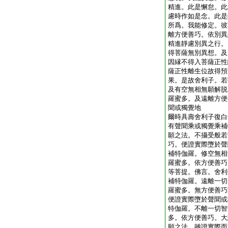
精進。此是懈怠。此
慮時作如是念。此是
所爲。我能修定。彼
離方便善巧。依別異
精進靜慮別異之行。
得菩薩無別異想。及
因縁不得入菩薩正性
薩正性離生位故得預
果。是故舍利子。若
及有空無相無願解脱
羅蜜多。及遠離方便
聞或獨覺地
爾時具壽舍利子復白
有聲聞乘或獨覺乘補
願之法。不攝受般若
巧。便證實際墮於聲
補特伽羅。修空無相
羅蜜多。依方便善巧
等菩提。佛言。舍利
補特伽羅。遠離一切
羅蜜多。無方便善巧
便證實際墮於聲聞或
特伽羅。不離一切智
多。依方便善巧。大
願之法。雖證實際而