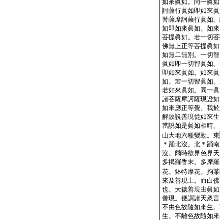
如來眞如。同一眞如
訶薩行眞如即如來眞
菩薩摩訶薩行眞如。
如即如來眞如。如來
菩提眞如。若一切菩
佛無上正等菩提眞如
如無二無別。一切智
眞如即一切智眞如。
即如來眞如。如來眞
如。若一切智眞如。
若如來眞如。同一眞
諸菩薩摩訶薩現證如
如來應正等覺。我於
解故説善現從如來生
當説如是眞如相時。
山大地六種變動。東
＊踊北沒。北＊踊南
沒。爾時欲界色界天
多掲羅香末。多摩羅
花。鉢特摩花。拘某
來及善現上。而白佛
也。大徳善現由眞如
善現。便謂諸天衆言
不由色故隨如來生。
生。不離色故隨如來