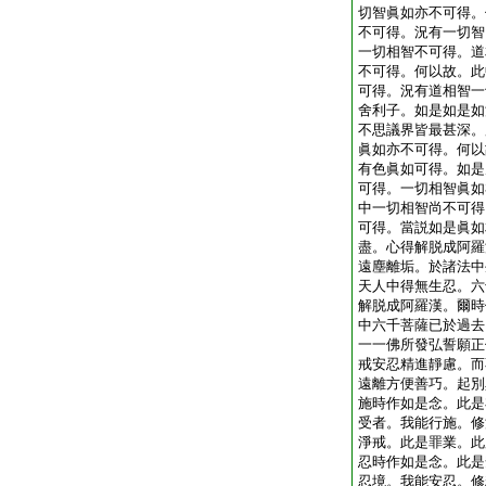
切智眞如亦不可得。
不可得。況有一切智
一切相智不可得。道
不可得。何以故。此
可得。況有道相智一
舍利子。如是如是如
不思議界皆最甚深。
眞如亦不可得。何以
有色眞如可得。如是
可得。一切相智眞如
中一切相智尚不可得
可得。當説如是眞如
盡。心得解脱成阿羅
遠塵離垢。於諸法中
天人中得無生忍。六
解脱成阿羅漢。爾時
中六千菩薩已於過去
一一佛所發弘誓願正
戒安忍精進靜慮。而
遠離方便善巧。起別
施時作如是念。此是
受者。我能行施。修
淨戒。此是罪業。此
忍時作如是念。此是
忍境。我能安忍。修