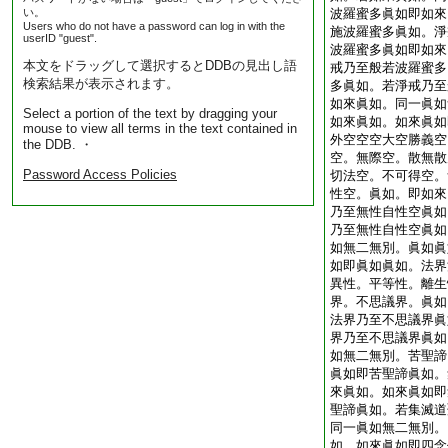
い。
波羅蜜多眞如即如來
Users who do not have a password can log in with the
施波羅蜜多眞如。淨
userID "guest".
波羅蜜多眞如即如來
本文をドラッグして選択するとDDBの見出し語
戒乃至般若波羅蜜多
検索結果が表示されます。
多眞如。若淨戒乃至
如來眞如。同一眞如
Select a portion of the text by dragging your
如來眞如。如來眞如
mouse to view all terms in the text contained in
外空空空大空勝義空
the DDB. ・
空。無際空。散無散
Password Access Policies
切法空。不可得空。
性空。眞如。即如來
乃至無性自性空眞如
乃至無性自性空眞如
如無二無別。眞如眞
如即眞如眞如。法界
異性。平等性。離生
界。不思議界。眞如
法界乃至不思議界眞
界乃至不思議界眞如
如無二無別。苦聖諦
眞如即苦聖諦眞如。
來眞如。如來眞如即
聖諦眞如。若集滅道
同一眞如無二無別。
如。如來眞如即四念