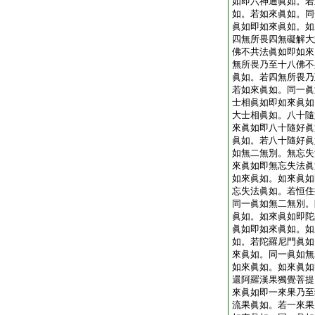
如即六神通眞如。若
如。若如來眞如。同
眞如即如來眞如。如
四無所畏四無礙解大
佛不共法眞如即如來
無所畏乃至十八佛不
眞如。若四無所畏乃
若如來眞如。同一眞
士相眞如即如來眞如
大士相眞如。八十隨
來眞如即八十隨好眞
眞如。若八十隨好眞
如無二無別。無忘失
來眞如即無忘失法眞
如來眞如。如來眞如
忘失法眞如。若恒住
同一眞如無二無別。
眞如。如來眞如即陀
眞如即如來眞如。如
如。若陀羅尼門眞如
來眞如。同一眞如無
如來眞如。如來眞如
還阿羅漢果獨覺菩提
來眞如即一來果乃至
流果眞如。若一來果