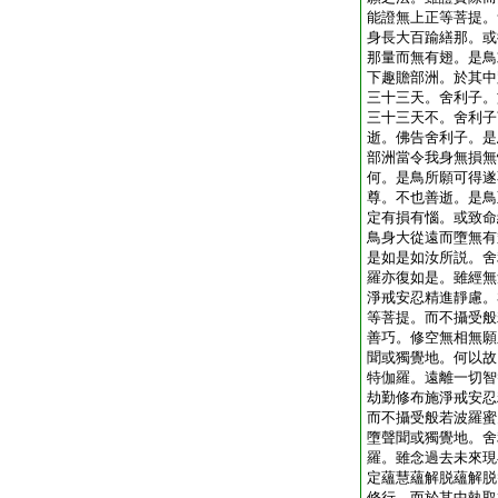
能證無上正等菩提。
身長大百踰繕那。或
那量而無有翅。是鳥
下趣贍部洲。於其中
三十三天。舍利子。
三十三天不。舍利子
逝。佛告舍利子。是
部洲當令我身無損無
何。是鳥所願可得遂
尊。不也善逝。是鳥
定有損有惱。或致命
鳥身大從遠而墮無有
是如是如汝所説。舍
羅亦復如是。雖經無
淨戒安忍精進靜慮。
等菩提。而不攝受般
善巧。修空無相無願
聞或獨覺地。何以故
特伽羅。遠離一切智
劫勤修布施淨戒安忍
而不攝受般若波羅蜜
墮聲聞或獨覺地。舍
羅。雖念過去未來現
定蘊慧蘊解脱蘊解脱
修行。而於其中執取