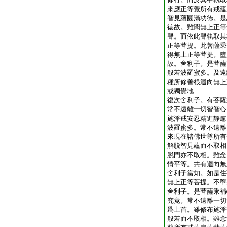
來應正等覺所有戒蘊
智見蘊圓滿功徳。是
徳故。雖聞無上正等
聲。而依此聲執取其
正等菩提。此菩薩乘
得無上正等菩提。墮
故。舍利子。是菩薩
般若波羅蜜多。及遠
種所修善根迴向無上
或獨覺地
復次舍利子。有菩薩
常不遠離一切智智心
施淨戒安忍精進靜慮
波羅蜜多。常不遠離
來現在諸佛世尊所有
解脱智見蘊而不取相
脱門亦不取相。雖念
情平等。共有迴向無
舍利子當知。如是住
無上正等菩提。不墮
舍利子。是菩薩乘補
究竟。常不遠離一切
爲上首。雖修布施淨
般若而不取相。雖念