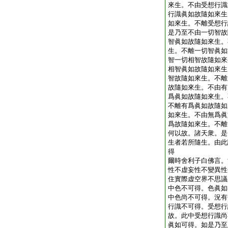
來生。不由受想行識
行識眞如故隨如來生
如來生。不離受想行
是乃至不由一切智故
智眞如故隨如來生。
生。不離一切智眞如
智一切相智故隨如來
相智眞如故隨如來生
智故隨如來生。不離
故隨如來生。不由有
爲眞如故隨如來生。
不離有爲眞如故隨如
如來生。不由無爲眞
爲故隨如來生。不離
何以故。諸天衆。是
生者若所隨生。由此
得
爾時舍利子白佛言。
性不虚妄性不變異性
住實際虚空界不思議
中色不可得。色眞如
中色尚不可得。況有
行識不可得。受想行
故。此中受想行識尚
眞如可得。如是乃至