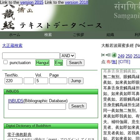
Link to the
version 2015
Link to the
version 2018
眞如無二無別。色界
眞如即色界眞如。聲
來眞如。如來眞如即
色界眞如。若聲香味
如。同一眞如無二無
眞如。如來眞如即眼
ホーム
検索
ご挨拶
組織
利
識界眞如即如來眞如
身意識界眞如。若眼
大正蔵検索
大般若波羅蜜多經 (N
意識界眞如。若如來
別。眼觸眞如即如來
249
250
251
眞如。耳鼻舌身意觸
点:
有
/
無
]
[CITE]
punctuation
Hangul
Eng
眞如即耳鼻舌身意觸
耳鼻舌身意觸眞如。
TextNo.
Vol.
Page
無二無別。眼觸爲縁
眞如。如來眞如即眼
耳鼻舌身意觸爲縁所
INBUDS
如。如來眞如即耳鼻
受眞如。若眼觸爲縁
INBUDS
(Bibliographic Database)
舌身意觸爲縁所生諸
Search
同一眞如無二無別。
來眞如即我眞如。有
夫。補特伽羅。意生
Digital Dictionary of Buddhism
見者。眞如即如來眞
至見者眞如。若我眞
電子佛教辭典
如。若如來眞如。同
パスワードがない場合は「guest」でログインしてくださ