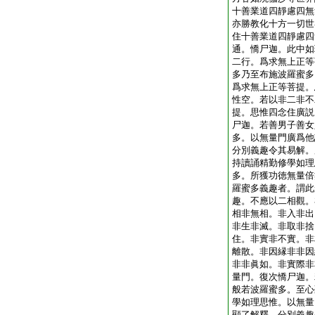
十善業道四靜慮四無
亦勝教化十方一切世
住十善業道四靜慮四
通。憍尸迦。此中如
二行。爲求無上正等
多乃至布施波羅蜜多
爲求無上正等菩提。
性空。若以非二非不
提。思惟四念住廣説
尸迦。若善男子善女
多。以無量門廣爲他
分別義趣令其易解。
持讀誦精勤修學如理
多。所獲功徳無量倍
羅蜜多義趣者。謂此
趣。不應以二相觀。
相非無相。非入非出
非生非滅。非取非捨
住。非實非不實。非
離散。非因縁非非因
非非眞如。非實際非
量門。復次憍尸迦。
般若波羅蜜多。至心
學如理思惟。以無量
顯了解釋。分別義趣