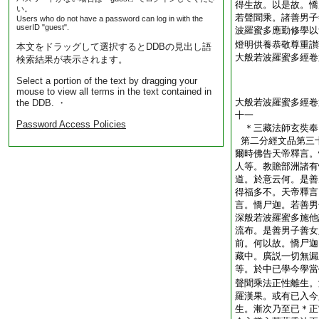
得生故。以是故。憍
い。
若聲聞乘。諸善男子
Users who do not have a password can log in with the
userID "guest".
波羅蜜多應勤修學以
燈明供養恭敬尊重讃
本文をドラッグして選択するとDDBの見出し語
大般若波羅蜜多經卷
検索結果が表示されます。
Select a portion of the text by dragging your
mouse to view all terms in the text contained in
大般若波羅蜜多經卷
the DDB. ・
十一
Password Access Policies
＊三藏法師玄奘
第二分經文品第三
爾時佛告天帝釋言。
人等。教贍部洲諸有
道。於意云何。是善
得福多不。天帝釋言
言。憍尸迦。若善男
深般若波羅蜜多施他
流布。是善男子善女
前。何以故。憍尸迦
藏中。廣説一切無漏
等。於中已學今學當
聲聞乘法正性離生。
羅漢果。或有已入今
生。漸次乃至已＊正