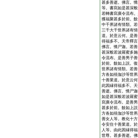
甚多善逝。佛言。憍
等。書寫如是甚深般
若轉書寫廣令流布。
獲福聚甚多於前。餘
中千界諸有情類。若
三千大千世界諸有情
道。於意云何。是善
得福多不。天帝釋言
佛言。憍尸迦。若善
甚深般若波羅蜜多施
令流布。是善男子善
於前。餘如上説。復
世界諸有情類。若善
方各如殑伽沙等世界
十善業道。於意云何
此因縁得福多不。天
善逝。佛言。憍尸迦
如是甚深般若波羅蜜
寫廣令流布。是善男
甚多於前。餘如上説
方各如殑伽沙等世界
善女人等。教化十方
令安住十善業道。於
人等。由此因縁得福
世尊。甚多善逝。佛