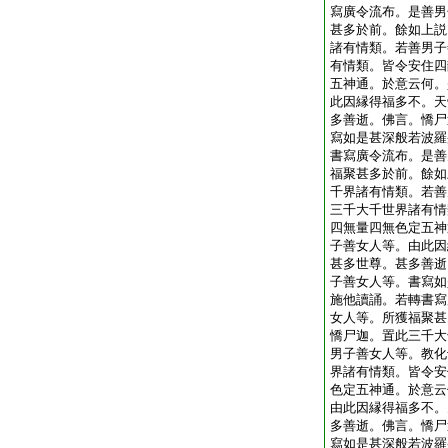
寫廣令流布。是善男
甚多於前。餘如上説
諸有情類。若善男子
有情類。皆令安住四
五神通。於意云何。
此因縁得福多不。天
多善逝。佛言。憍尸
寫如是甚深般若波羅
書寫廣令流布。是善
福聚甚多於前。餘如
千界諸有情類。若善
三千大千世界諸有情
四無量四無色定五神
子善女人等。由此因
甚多世尊。甚多善逝
子善女人等。書寫如
施他讀誦。若轉書寫
女人等。所獲福聚甚
憍尸迦。置此三千大
男子善女人等。教化
界諸有情類。皆令安
色定五神通。於意云
由此因縁得福多不。
多善逝。佛言。憍尸
寫如是甚深般若波羅