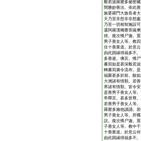
般若波羅蜜多祕密藏
間勝妙善法。依此善
族婆羅門大族長者大
天乃至非想非非想處
乃至一切相智施設可
還阿羅漢獨覺菩薩摩
得。復次憍尸迦。置
男子善女人等。教四
住十善業道。於意云
由此因縁得福多不。
多善逝。佛言。憍尸
書寫如是甚深般若波
轉書寫廣令流布。是
福聚甚多於前。餘如
大洲諸有情類。若善
界諸有情類。皆令安
是善男子善女人等。
帝釋言。甚多世尊。
若善男子善女人等。
羅蜜多施他讀誦。若
男子善女人等。所獲
説。復次憍尸迦。置
子善女人等。教中千
十善業道。於意云何
由此因縁得福多不。