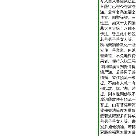
今入當入菩薩乘法正
菩薩行已證今證當證
迦。云何名爲無漏之
道支。四聖諦智。三
性空。如來十力四無
悲大喜大捨十八佛不
佛法。皆是此中所説
若善男子善女人等。
獲福聚猶勝教化一贍
安住十善業道。何以
善業道。不免地獄傍
果者。便得永脱三惡
還阿羅漢果獨覺菩提
憍尸迦。若善男子善
情類。皆住預流一來
提。不如有人教一有
何以故。憍尸迦。若
提。則令世間佛眼不
摩訶薩故便有預流一
菩提。由有菩薩摩訶
覺轉妙法輪度無量衆
般若波羅蜜多而得成
善男子善女人等。書
蜜多施他讀誦。若轉
聚勝前福聚無量無邊