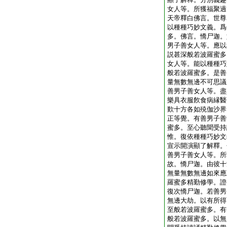
女人等。所獲福聚過
天帝釋白佛言。世尊
以種種巧妙文義。爲
多。佛言。憍尸迦。
男子善女人等。應以
説甚深般若波羅蜜多
女人等。能以種種巧
般若波羅蜜多。是善
量無數無邊不可思議
善男子善女人等。盡
樂具衣服飮食病縁醫
歎十方各如殑伽沙界
正等覺。有善男子善
蜜多。至心聽聞受持
惟。復依種種巧妙文
宣示開演顯了解釋。
善男子善女人等。所
故。憍尸迦。由彼十
無量無數無邊如來應
羅蜜多精勤修學。證
復次憍尸迦。若善男
無邊大劫。以有所得
至般若波羅蜜多。有
般若波羅蜜多。以無