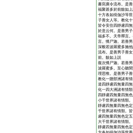
書寫廣令流布。是善
福聚甚多於前餘如上
十方各如殑伽沙等世
子善女人等。教化十
皆令安住四靜慮四無
於意云何。是善男子
福多不。天帝釋言。
言。憍尸迦。若善男
深般若波羅蜜多施他
流布。是善男子善女
前。餘如上説
復次憍尸迦。若善男
波羅蜜多。至心聽聞
理思惟。是善男子善
教化一贍部洲諸有情
道四靜慮四無量四無
化一四大洲諸有情類
四靜慮四無量四無色
小千世界諸有情類。
靜慮四無量四無色定
千世界諸有情類。皆
慮四無量四無色定五
大千世界諸有情類。
靜慮四無量四無色定
方各如殑伽沙等世界