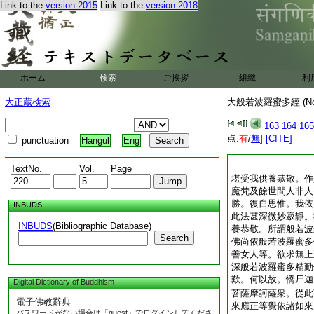
Link to the
version 2015
Link to the
version 2018
ホーム
検索
ご挨拶
組織
利
大正蔵検索
大般若波羅蜜多經 (N
163
164
165
点:
有
/
無
]
[CITE]
punctuation
Hangul
Eng
TextNo.
Vol.
Page
堪受我供養恭敬。作
魔梵及餘世間人非人
勝。復自思惟。我依
INBUDS
此法甚深微妙寂靜。
INBUDS
(Bibliographic Database)
養恭敬。所謂般若波
Search
佛尚依般若波羅蜜多
善女人等。欲求無上
深般若波羅蜜多精勤
歎。何以故。憍尸迦
Digital Dictionary of Buddhism
菩薩摩訶薩衆。從此
電子佛教辭典
來應正等覺依諸如來
パスワードがない場合は「guest」でログインしてくださ