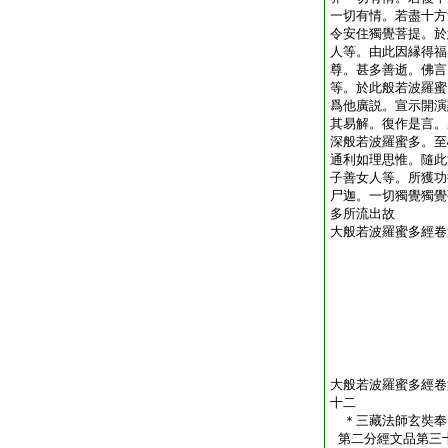
一切有情。若盡十方
令安住獨覺菩提。於
人等。由此因縁得福
尊。甚多善逝。佛言
等。於此般若波羅蜜
爲他廣説。宣示開演
其易解。復作是言。
深般若波羅蜜多。至
通利如理思惟。隨此
子善女人等。所獲功
尸迦。一切獨覺獨覺
多所流出故
大般若波羅蜜多經卷
大般若波羅蜜多經卷
十二
＊三藏法師玄奘
第二分經文品第三