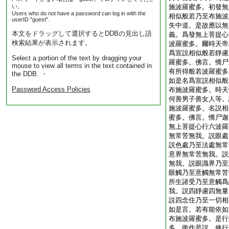
い。
施波羅蜜多。初發無
Users who do not have a password can log in with the
相似般若乃至布施波
userID "guest".
失中道。是故應以無
本文をドラッグして選択するとDDBの見出し語
義。爲發無上菩提心
検索結果が表示されます。
波羅蜜多。爾時天帝
爲宣説相似般若靜慮
Select a portion of the text by dragging your
羅蜜多。佛言。憍尸
mouse to view all terms in the text contained in
有所得般若波羅蜜多
the DDB. ・
如是名爲宣説相似般
Password Access Policies
布施波羅蜜多。時天
何善男子善女人等。
施波羅蜜多。名説相
蜜多。佛言。憍尸迦
無上菩提心行六波羅
無常苦無我。説眼處
説色處乃至法處無常
意界無常苦無我。説
無我。説眼識界乃至
眼觸乃至意觸無常苦
所生諸受乃至意觸爲
我。説四靜慮四無量
説四念住乃至一切相
如是言。若有能依如
布施波羅蜜多。是行
多。復作是説。修行