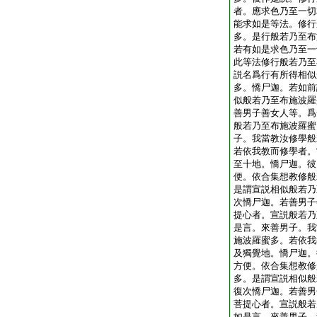
者。應求色乃至一切
能求如是等法。修行
多。是行般若乃至布
若有如是求色乃至一
此等法修行般若乃至
説名爲行有所得相似
多。憍尸迦。若如前
似般若乃至布施波羅
善男子善女人等。爲
般若乃至布施波羅蜜
子。我當教汝修學般
若依我教而修學者。
至十地。憍尸迦。彼
便。依合集想教修般
是謂宣説相似般若乃
次憍尸迦。若善男子
提心者。宣説般若乃
是言。來善男子。我
施波羅蜜多。若依我
及獨覺地。憍尸迦。
方便。依合集想教修
多。是謂宣説相似般
復次憍尸迦。若善男
菩提心者。宣説般若
如是言。來善男子。