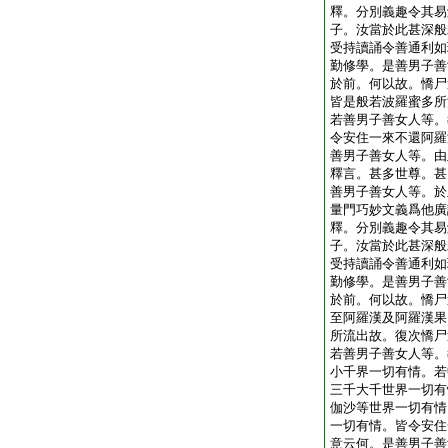
釋。分別義趣令其易
子。汝當於此甚深般
受持讀誦令善通利如
勤修學。是善男子善
於前。何以故。憍尸
皆是般若波羅蜜多所
若善男子善女人等。
令安住一來不還阿羅
善男子善女人等。由
釋言。甚多世尊。甚
善男子善女人等。於
量門巧妙文義爲他廣
釋。分別義趣令其易
子。汝當於此甚深般
受持讀誦令善通利如
勤修學。是善男子善
於前。何以故。憍尸
至阿羅漢及阿羅漢果
所流出故。復次憍尸
若善男子善女人等。
小千界一切有情。若
三千大千世界一切有
伽沙等世界一切有情
一切有情。皆令安住
意云何。是善男子善