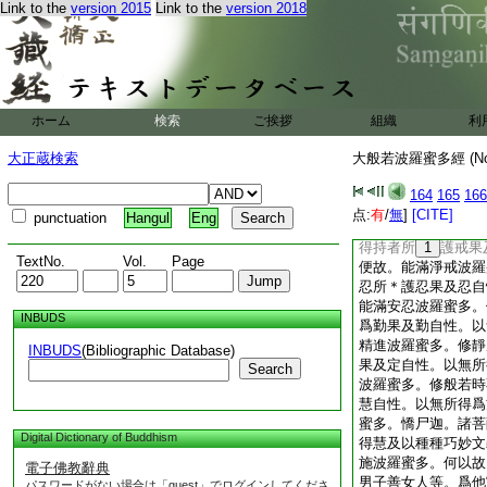
Link to the
version 2015
Link to the
version 2018
如是念。我能修定。
定自性。彼修定時名
蜜多。修般若時作如
慧境。此是慧果。及
若。不名般若波羅蜜
女人等。以有所得爲
ホーム
検索
ご挨拶
組織
利
淨戒安忍精進靜慮般
帝釋白佛言。世尊。
大正蔵検索
大般若波羅蜜多經 (N
而能圓滿布施淨戒安
蜜多。佛言。憍尸迦
164
165
166
時不得施者受者施果
点:
有
/
無
]
[CITE]
punctuation
Hangul
Eng
爲方便故。能滿布施
得持者所
1
護戒果
TextNo.
Vol.
Page
便故。能滿淨戒波羅
忍所＊護忍果及忍自
能滿安忍波羅蜜多。
INBUDS
爲勤果及勤自性。以
精進波羅蜜多。修靜
INBUDS
(Bibliographic Database)
果及定自性。以無所
Search
波羅蜜多。修般若時
慧自性。以無所得爲
蜜多。憍尸迦。諸菩
Digital Dictionary of Buddhism
得慧及以種種巧妙文
施波羅蜜多。何以故
電子佛教辭典
男子善女人等。爲他
パスワードがない場合は「guest」でログインしてくださ