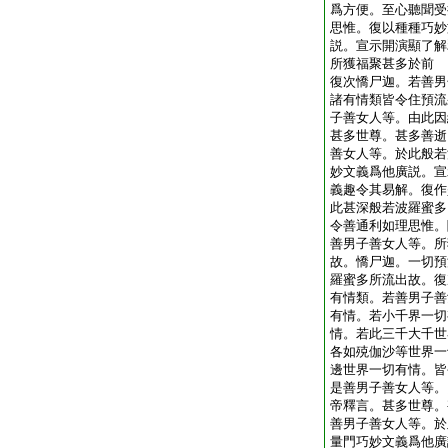
爲方便。至心聽聞受
思惟。復以種種巧妙
説。宣示開演顯了解
所獲福聚甚多於前
復次憍尸迦。若善男
諸有情類皆令住預流
子善女人等。由此因
甚多世尊。甚多善逝
善女人等。於此般若
妙文義爲他廣説。宣
義趣令其易解。復作
此甚深般若波羅蜜多
令善通利如理思惟。
善男子善女人等。所
故。憍尸迦。一切預
羅蜜多所流出故。復
有情類。若善男子善
有情。若小千界一切
情。若此三千大千世
各如殑伽沙等世界一
邊世界一切有情。皆
是善男子善女人等。
帝釋言。甚多世尊。
善男子善女人等。於
量門巧妙文義爲他廣