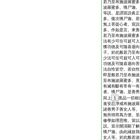
若乃至布施波羅蜜多
波羅蜜多。憍尸迦。
等説。是謂宣説眞正
多。復次憍尸迦。若
無上菩提心者。宣説
多。作如是言。來善
若乃至布施波羅蜜多
法有少可住可超可入
獲功徳及可隨喜迴向
子。於此般若乃至布
少法可住可超可入可
功徳及可隨喜迴向菩
法自性皆空。若自性
即是般若乃至布施波
至布施波羅蜜多。竟
有滅有斷有常有一有
者。憍尸迦。是善男
與上
1
黒品一切相
進安忍淨戒布施波羅
諸善男子善女人等。
無所得而爲方便。至
修學如理思惟。當以
説。宣示開演顯了解
憍尸迦。由此縁故我
女人等。於此般若波