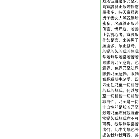
般若波羅蜜多乃至布
爲宣説眞正般若靜慮
羅蜜多。時天帝釋復
男子善女人等説無所
蜜多。名説眞正般若
佛言。憍尸迦。若善
上菩提心者。宣説般
作如是言。來善男子
羅蜜多。汝正修時。
若樂若苦若我若無我
常若無常若樂若苦若
觀眼處乃至意處。色
意界。色界乃至法界
眼觸乃至意觸。眼觸
觸爲縁所生諸受。四
四念住乃至一切相智
若我若無我。何以故
至一切相智一切相智
非自性。乃至是一切
非自性即是般若乃至
般若乃至布施波羅蜜
常樂苦我無我亦不可
可得。彼常無常樂苦
者何。此中尚無色等
樂苦我無我可得。善