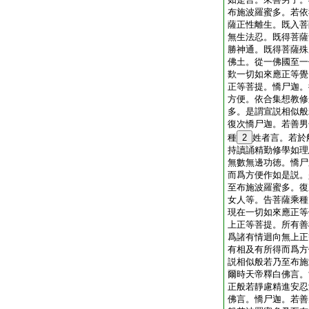
布施波羅蜜多。若依
薩正性離生。既入菩
無生法忍。既得菩薩
勝神通。既得菩薩殊
佛土。從一佛國至一
歎一切如來應正等覺
正等菩提。憍尸迦。
方便。依合集想教修
多。是謂宣説相似般
復次憍尸迦。若善男
種
2
姓者言。若於
持讀誦精勤修學如理
無數無邊功徳。憍尸
而爲方便作如是説。
至布施波羅蜜多。復
女人等。告菩薩乘種
現在一切如來應正等
上正等菩提。所有善
爲諸有情迴向無上正
有相及有所得而爲方
説相似般若乃至布施
爾時天帝釋白佛言。
正般若靜慮精進安忍
佛言。憍尸迦。若善