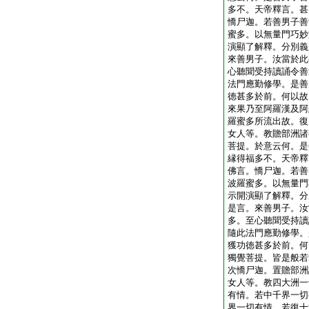
多不。天帝釋言。甚
憍尸迦。若善男子善
蜜多。以無量門巧妙
演顯了解釋。分別義
來善男子。汝當於此
心聽聞受持讀誦令善
法門應勤修學。是善
徳甚多於前。何以故
來果乃至阿羅漢及阿
羅蜜多所流出故。復
女人等。教贍部洲諸
菩提。於意云何。是
縁得福多不。天帝釋
佛言。憍尸迦。若善
波羅蜜多。以無量門
示開演顯了解釋。分
是言。來善男子。汝
多。至心聽聞受持讀
隨此法門應勤修學。
獲功徳甚多於前。何
獨覺菩提。皆是般若
次憍尸迦。置贍部洲
女人等。教四大洲一
有情。若中千界一切
界一切有情。若復十