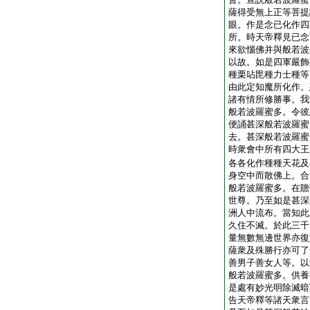
薩得受無上正等菩提
眼。作是念已化作四
所。時天帝釋見已念
來欲惱佛并與般若波
以故。如是四軍嚴飾
種栗呫毘種力士種等
由此定知魔所化作。
諸有情所修勝事。我
般若波羅蜜多。令彼
便誦甚深般若波羅蜜
去。甚深般若波羅蜜
時衆會中所有四大王
各各化作種種天花及
身空中而散佛上。合
般若波羅蜜多。在贍
世尊。乃至如是甚深
洲人中流布。當知此
久住不滅。於此三千
量無數無邊世界亦復
薩衆及殊勝行亦可了
善男子善女人等。以
般若波羅蜜多。供養
是處有妙光明除滅暗
告天帝釋等諸天衆言