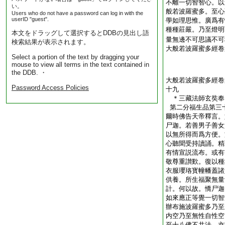
不離一切智智心。以
い。
般若波羅蜜多。至心
Users who do not have a password can log in with the
userID "guest".
學如理思惟。廣爲有
種種莊嚴。乃至燈明
本文をドラッグして選択するとDDBの見出し語
量無邊不可思議不可
検索結果が表示されます。
大般若波羅蜜多經卷
Select a portion of the text by dragging your
mouse to view all terms in the text contained in
the DDB. ・
大般若波羅蜜多經卷
Password Access Policies
十九
＊三藏法師玄奘
第二分福生品第三
爾時佛告天帝釋言。
尸迦。若善男子善女
以無所得而爲方便。
心聽聞受持讀誦。精
有情宣説流布。或有
敬尊重讃歎。復以種
衣服瓔珞寳幢幡蓋諸
供養。所生福聚無量
計。何以故。憍尸迦
如來應正等覺一切智
辦布施波羅蜜多乃至
内空乃至無性自性空
至十八佛不共法。亦