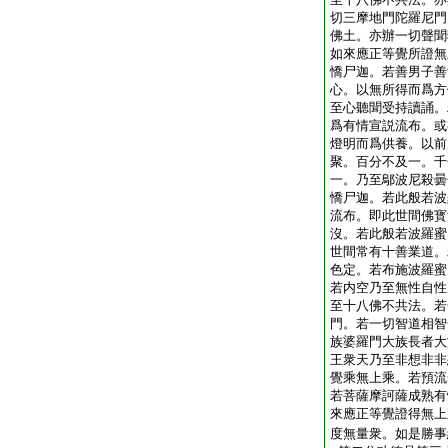
切三摩地門陀羅尼門
佛土。亦辦一切聲聞
如來應正等覺所證無
憍尸迦。若善男子善
心。以無所得而爲方
至心聽聞受持讀誦。
爲有情宣説流布。或
燈明而爲供養。以前
聚。百分不及一。千
一。乃至鄔波尼殺曇
憍尸迦。若此般若波
流布。即此世間佛寳
沒。若此般若波羅蜜
世間常有十善業道。
色定。若布施波羅蜜
若内空乃至無性自性
至十八佛不共法。若
門。若一切智道相智
族婆羅門大族長者大
王衆天乃至非想非非
覺乘無上乘。若預流
若菩薩摩訶薩成熟有
來應正等覺證得無上
度無量衆。如是勝事