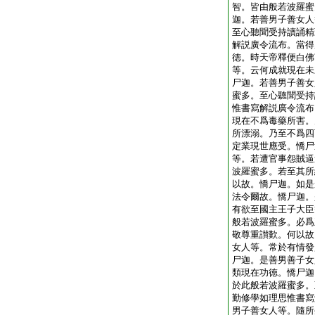
智。皆由般若波羅蜜
迦。若善男子善女人
至心聽聞受持讀誦精
解説廣令流布。當得
徳。時天帝釋便白佛
等。云何成就現在未
尸迦。若善男子善女
蜜多。至心聽聞受持
惟書寫解説廣令流布
現在不爲毒藥所害。
所漂溺。乃至不爲四
定業現世應受。憍尸
等。若遭官事怨賊逼
波羅蜜多。若至其所
以故。憍尸迦。如是
法令爾故。憍尸迦。
有欲至國主王子大臣
般若波羅蜜多。必爲
敬尊重讃歎。何以故
女人等。常於有情發
尸迦。是善男善子女
類現在功徳。憍尸迦
於此般若波羅蜜多。
勤修學如理思惟書寫
男子善女人等。隨所