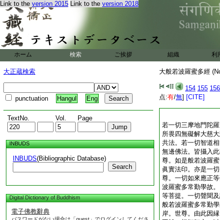
Link to the
version 2015
Link to the
version 2018
ホーム
検索
ご挨拶
組織
利
大正蔵検索
大般若波羅蜜多經 (N
154
155
156
点:
有
/
無
]
[CITE]
punctuation
Hangul
Eng
TextNo.
Vol.
Page
若一切三摩地門陀羅
所畏四無礙解大慈大
共法。若一切智道相
INBUDS
無邊佛法。皆攝入此
INBUDS
(Bibliographic Database)
尊。如是般若波羅蜜
Search
眞實法印。亦是一切
尊。一切如來應正等
波羅蜜多常勤學故。
等菩提。一切聲聞及
Digital Dictionary of Buddhism
般若波羅蜜多常勤學
電子佛教辭典
岸。世尊。由此因縁
パスワードがない場合は「guest」でログインしてくださ