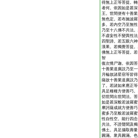
得無上正等菩提。轉
者何。依因如是甚深
王。世間便有十善業
無色定。若布施波羅
多。若内空乃至無性
乃至十八佛不共法。
不虚妄性不變異性法
四聖諦。若五眼六神
漢果。若獨覺菩提。
佛無上正等菩提。若
智
復次憍尸迦。依因菩
十善業道廣説乃至一
月輪故諸星宿等皆得
薩故十善業道廣説乃
了。若諸如來應正等
具足種種方便善巧。
切世間出世間法。菩
如是甚深般若波羅蜜
摩訶薩成就方便善巧
蜜多乃至般若波羅蜜
性自性空。能行四念
共法。不證聲聞及獨
佛土。具足攝取壽量
圓滿。衆具圓滿。色