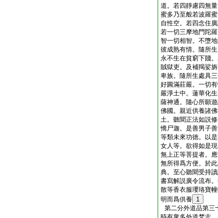
道。若四靜慮四無量
蜜多乃至般若波羅蜜
自性空。若四念住廣
若一切三摩地門陀羅
智一切相智。不墮地
彼成熟有情。隨所生
永不生在貧窮下賤。
賊獄吏。及補羯娑旃
卑族。隨所生處具三
好圓滿莊嚴。一切有
嚴淨土中。蓮華化生
薩神通。隨心所願遊
佛國。親近供養諸佛
土。聽聞正法如説修
憍尸迦。是善男子善
等類未來功徳。以是
女人等。欲得如是現
無上正等菩提者。應
無所得爲方便。於此
典。至心聽聞受持讀
書寫解説廣令流布。
散等香衣服瓔珞寶幢
明而爲供養
1
第二分外道品第三
時有衆多外道梵志。