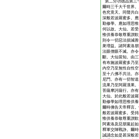
第二分功徳品第三
爾時三千大千世界。
色究竟天。同聲共白
深般若波羅蜜多。應
勤修學。應如理思惟
何以故。大仙。若受
惟供養恭敬尊重讃歎
則令一切惡法損減善
衆増益。諸阿素洛朋
法眼僧眼不滅。亦令
斷。大仙當知。由三
有布施波羅蜜多乃至
内空乃至無性自性空
至十八佛不共法。亦
尼門。亦有一切智道
流果乃至阿羅漢果。
菩薩摩訶薩行。亦有
大仙。於此般若波羅
勤修學如理思惟供養
爾時佛告天帝釋言。
般若波羅蜜多。受持
惟供養恭敬尊重讃歎
阿素洛及惡朋黨起如
釋軍交陣戰諍。爾時
誠誦念如是甚深般若