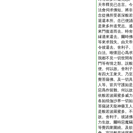
天帝釋見已念言。今
法會伺求佛短。將非
念從佛所受甚深般若
退還本所。念已便誦
是衆多外道梵志。遙
來門復道而去。時舍
縁適來還去。爾時佛
等來求我失。由天帝
令彼還去。舍利子。
白法。唯懷惡心爲求
我都不見一切世間有
門等有情之類。説般
便。何以故。舍利子
有四大王衆天。乃至
覺菩薩佛。及一切具
人等。皆共守護如是
惡爲作留難。何以故
依般若波羅蜜多威力
各如殑伽沙界一切如
菩薩諸天龍神藥叉人
是般若波羅蜜多。不
故。舍利子。彼諸佛
力生故。爾時惡魔竊
等覺四衆圍繞。及欲
會。宣説般若波羅蜜