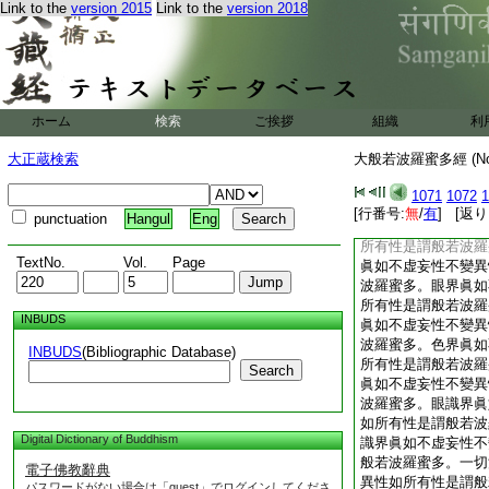
Link to the
version 2015
Link to the
version 2018
波羅蜜多與色界非相
味觸法界亦非相應非
羅蜜多與眼識界非相
舌身意識界亦非相應
波羅蜜多與一切法非
復次善勇猛。色蘊眞
ホーム
検索
ご挨拶
組織
利
如所有性是謂般若波
眞如不虚妄性不變異
大正蔵検索
大般若波羅蜜多經 (N
波羅蜜多。眼處眞如
所有性是謂般若波羅
1071
1072
1
眞如不虚妄性不變異
[行番号:
無
/
有
] [返り
punctuation
Hangul
Eng
波羅蜜多。色處眞如
所有性是謂般若波羅
TextNo.
Vol.
Page
眞如不虚妄性不變異
波羅蜜多。眼界眞如
所有性是謂般若波羅
INBUDS
眞如不虚妄性不變異
波羅蜜多。色界眞如
INBUDS
(Bibliographic Database)
所有性是謂般若波羅
Search
眞如不虚妄性不變異
波羅蜜多。眼識界眞
如所有性是謂般若波
Digital Dictionary of Buddhism
識界眞如不虚妄性不
般若波羅蜜多。一切
電子佛教辭典
異性如所有性是謂般
パスワードがない場合は「guest」でログインしてくださ