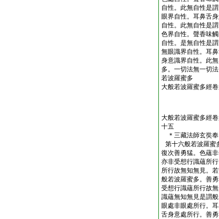
自性。此無自性是謂
眼界自性。耳鼻舌身
自性。此無自性是謂
色界自性。聲香味觸
自性。是無自性是謂
無眼識界自性。耳鼻
身意識界自性。此無
多。一切法無一切法
若波羅蜜多
大般若波羅蜜多經卷
大般若波羅蜜多經卷
十五
＊三藏法師玄奘
第十六般若波羅蜜
復次善勇猛。色蘊非
亦非受想行識蘊所行
所行故無知無見。若
般若波羅蜜多。善勇
受想行識蘊所行故無
識蘊無知無見是謂般
眼處非眼處所行。耳
舌身意處所行。善勇