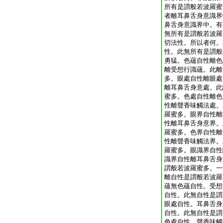
所有是謂般若波羅蜜
者離耳鼻舌身意識界
鼻舌身意識界中。有
無所有是謂般若波羅
切法性。所以者何。
性。此無所有是謂般
勇猛。色蘊自性離色
離受想行識蘊。此離
多。眼處自性離眼處
離耳鼻舌身意處。此
蜜多。色處自性離色
性離聲香味觸法處。
羅蜜多。眼界自性離
性離耳鼻舌身意界。
羅蜜多。色界自性離
性離聲香味觸法界。
羅蜜多。眼識界自性
識界自性離耳鼻舌身
謂般若波羅蜜多。一
離自性是謂般若波羅
蘊無色蘊自性。受想
自性。此無自性是謂
眼處自性。耳鼻舌身
自性。此無自性是謂
色處自性。聲香味觸