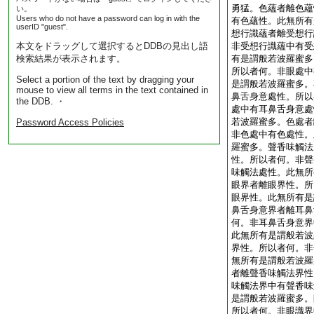
勇猛。色蘊者離色蘊
い。
Users who do not have a password can log in with the
有色蘊性。此無所有
userID "guest".
想行識蘊者離受想行
本文をドラッグして選択するとDDBの見出し語
非受想行識蘊中有受
検索結果が表示されます。
有是謂般若波羅蜜多
所以者何。非眼處中
Select a portion of the text by dragging your
是謂般若波羅蜜多。
mouse to view all terms in the text contained in
鼻舌身意處性。所以
the DDB. ・
處中有耳鼻舌身意處
若波羅蜜多。色處者
Password Access Policies
非色處中有色處性。
羅蜜多。聲香味觸法
性。所以者何。非聲
味觸法處性。此無所
眼界者離眼界性。所
眼界性。此無所有是
鼻舌身意界者離耳鼻
何。非耳鼻舌身意界
此無所有是謂般若波
界性。所以者何。非
無所有是謂般若波羅
者離聲香味觸法界性
味觸法界中有聲香味
是謂般若波羅蜜多。
所以者何。非眼識界