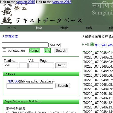
Link to the
version 2015
Link to the
version 2018
T0220_.07.0947c19
T0220_.07.0947c20
T0220_.07.0947c21
T0220_.07.0947c22
T0220_.07.0947c23
T0220_.07.0947c24
ホーム
検索
ご挨拶
組織
利
T0220_.07.0947c25
T0220_.07.0947c26
大正蔵検索
大般若波羅蜜多經 (N
T0220_.07.0947c27
T0220_.07.0947c28
943
944
945
T0220_.07.0947c29
punctuation
Hangul
Eng
T0220_.07.0948a01
T0220_.07.0948a02
TextNo.
Vol.
Page
T0220_.07.0948a03
T0220_.07.0948a04
T0220_.07.0948a05
INBUDS
T0220_.07.0948a06
T0220_.07.0948a07
INBUDS
(Bibliographic Database)
T0220_.07.0948a08
Search
T0220_.07.0948a09
T0220_.07.0948a10
T0220_.07.0948a11
Digital Dictionary of Buddhism
T0220_.07.0948a12
T0220_.07.0948a13
電子佛教辭典
T0220_.07.0948a14
パスワードがない場合は「guest」でログインしてくださ