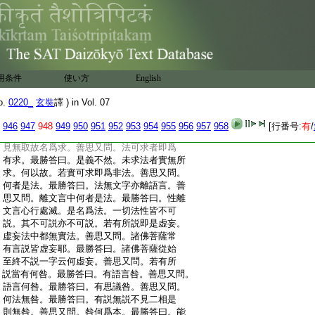
:
答曰。當於畢竟不生際求。善思又問。此不生
:
際復於何求。最勝答曰。此際當於無知際求。
:
善思又問。無知際者即無所知。云何此際當
:
於彼求。最勝答曰。若有所知求不可得。以無
:
知故於彼際求。善思又問。此際離言云何可
:
求。最勝答曰。以語言斷是故可求。善思又
用条件
使い方
English
:
問。此語言云何斷。最勝答曰。諸法依義不依
:
語故。善思又問。云何依義。最勝答曰。不見
o.
0220_
玄奘
譯 ) in Vol. 07
:
義相。善思又問。云何不見。最勝答曰。不起分
:
別。義是所依我爲能依。無此二事故名不見。
946
947
948
949
950
951
952
953
954
955
956
957
958
[行番号:
有
/
:
善思又問。若不見義此何所求。最勝答曰。無
:
見無取故名爲求。善思又問。法可求者即爲
:
有求。最勝答曰。是義不然。未求法者實無所
:
求。何以故。若實可求即爲非法。善思又問。
:
何者是法。最勝答曰。法無文字亦離語言。善
:
思又問。離文言中何者是法。最勝答曰。性離
:
文言心行處滅。是名爲法。一切法性皆不可
:
説。其不可説亦不可説。若有所説即是虚妄。
:
虚妄法中都無實法。善思又問。諸佛菩薩常
:
有言説皆虚妄耶。最勝答曰。諸佛菩薩從始
:
至終不説一字云何虚妄。善思又問。若有所
:
説當有何咎。最勝答曰。有語言咎。善思又問。
:
語言何咎。最勝答曰。有思議咎。善思又問。
:
何法無咎。最勝答曰。有説無説不見二相是
:
則無咎。善思又問。咎何爲本。最勝答曰。能