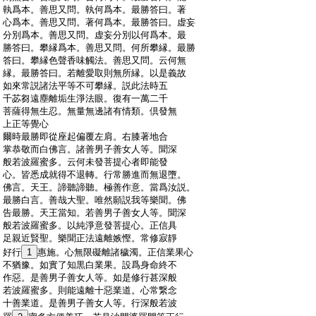
:
執爲本。善思又問。執何爲本。最勝答曰。著
:
心爲本。善思又問。著何爲本。最勝答曰。虚妄
:
分別爲本。善思又問。虚妄分別以何爲本。最
:
勝答曰。攀縁爲本。善思又問。何所攀縁。最勝
:
答曰。攀縁色聲香味觸法。善思又問。云何無
:
縁。最勝答曰。若離愛取則無所縁。以是義故
:
如來常説諸法平等不可攀縁。説此法時五
:
千苾芻遠塵離垢生淨法眼。復有一萬二千
:
菩薩得無生忍。無量無邊諸有情類。倶發無
:
上正等覺心
:
爾時最勝即從座起偏覆左肩。右膝著地合
:
掌恭敬而白佛言。諸善男子善女人等。聞深
:
般若波羅蜜多。云何未發菩提心者即能發
:
心。皆悉成就得不退轉。行常勝進而無退墮。
:
佛言。天王。諦聽諦聽。極善作意。當爲汝説。
:
最勝白言。善哉大聖。唯然願説我等樂聞。佛
:
告最勝。天王當知。若善男子善女人等。聞深
:
般若波羅蜜多。以純淨意發菩提心。正信具
:
足親近賢聖。樂聞正法遠離嫉慳。常修寂靜
:
好行
1
惠施。心無限礙離諸穢濁。正信業果心
:
不猶豫。如實了知黒白業果。設爲身命終不
:
作惡。是善男子善女人等。如是修行甚深般
:
若波羅蜜多。則能遠離十惡業道。心常繋念
:
十善業道。是善男子善女人等。行深般若波