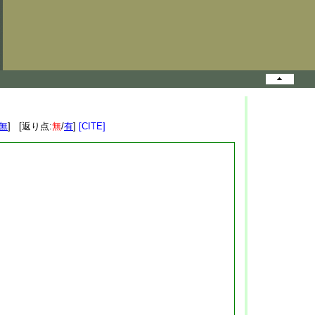
無
] [返り点:
無
/
有
]
[CITE]