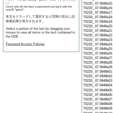
い。
T0220_.07.0948a15
Users who do not have a password can log in with the
T0220_.07.0948a16
userID "guest".
T0220_.07.0948a17
本文をドラッグして選択するとDDBの見出し語
T0220_.07.0948a18
検索結果が表示されます。
T0220_.07.0948a19
T0220_.07.0948a20
Select a portion of the text by dragging your
T0220_.07.0948a21
mouse to view all terms in the text contained in
T0220_.07.0948a22
the DDB. ・
T0220_.07.0948a23
Password Access Policies
T0220_.07.0948a24
T0220_.07.0948a25
T0220_.07.0948a26
T0220_.07.0948a27
T0220_.07.0948a28
T0220_.07.0948a29
T0220_.07.0948b01
T0220_.07.0948b02
T0220_.07.0948b03
T0220_.07.0948b04
T0220_.07.0948b05
T0220_.07.0948b06
T0220_.07.0948b07
T0220_.07.0948b08
T0220_.07.0948b09