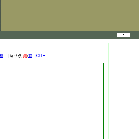
無
] [返り点:
無
/
有
]
[CITE]