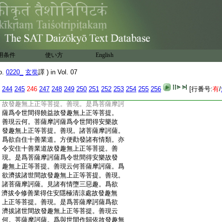
:
與世間作所趣故發趣無上正等菩提。哀愍
:
世間生死苦故發趣無上正等菩提。善現云
:
何。菩薩摩訶薩爲諸世間得義利故發趣無
:
上正等菩提。善現。諸菩薩摩訶薩爲欲解脱
:
一切有情諸苦惱事。方便修行布施淨戒安
:
忍精進靜慮般若波羅蜜多故發趣無上正等
用条件
使い方
English
:
菩提。善現。是爲菩薩摩訶薩爲諸世間得義
:
利故發趣無上正等菩提善現云何。菩薩摩
o.
0220_
玄奘
譯 ) in Vol. 07
:
訶薩爲令世間得饒益故發趣無上正等菩提。
:
善現。諸菩薩摩訶薩爲欲自住六波羅蜜多。
244
245
246
247
248
249
250
251
252
253
254
255
256
[行番号:
有
/
:
方便勸發諸有情類。亦令安住六波羅蜜多
:
故發趣無上正等菩提。善現。是爲菩薩摩訶
:
薩爲令世間得饒益故發趣無上正等菩提。
:
善現云何。菩薩摩訶薩爲令世間得安樂故
:
發趣無上正等菩提。善現。諸菩薩摩訶薩。
:
爲欲自住十善業道。方便勸發諸有情類。亦
:
令安住十善業道故發趣無上正等菩提。善
:
現。是爲菩薩摩訶薩爲令世間得安樂故發
:
趣無上正等菩提。善現云何菩薩摩訶薩。爲
:
欲濟拔諸世間故發趣無上正等菩提。善現。
:
諸菩薩摩訶薩。見諸有情墮三惡趣。爲欲
:
濟拔令修善業得住安隱極清涼處故發趣無
:
上正等菩提。善現。是爲菩薩摩訶薩爲欲
:
濟拔諸世間故發趣無上正等菩提。善現云
:
何。菩薩摩訶薩。爲與世間作歸依故發趣無