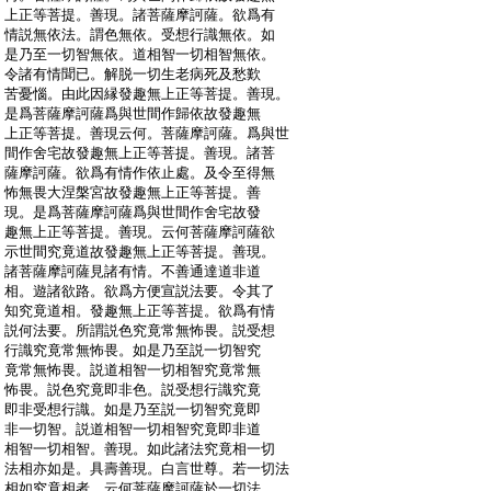
:
上正等菩提。善現。諸菩薩摩訶薩。欲爲有
:
情説無依法。謂色無依。受想行識無依。如
:
是乃至一切智無依。道相智一切相智無依。
:
令諸有情聞已。解脱一切生老病死及愁歎
:
苦憂惱。由此因縁發趣無上正等菩提。善現。
:
是爲菩薩摩訶薩爲與世間作歸依故發趣無
:
上正等菩提。善現云何。菩薩摩訶薩。爲與世
:
間作舍宅故發趣無上正等菩提。善現。諸菩
:
薩摩訶薩。欲爲有情作依止處。及令至得無
:
怖無畏大涅槃宮故發趣無上正等菩提。善
:
現。是爲菩薩摩訶薩爲與世間作舍宅故發
:
趣無上正等菩提。善現。云何菩薩摩訶薩欲
:
示世間究竟道故發趣無上正等菩提。善現。
:
諸菩薩摩訶薩見諸有情。不善通達道非道
:
相。遊諸欲路。欲爲方便宣説法要。令其了
:
知究竟道相。發趣無上正等菩提。欲爲有情
:
説何法要。所謂説色究竟常無怖畏。説受想
:
行識究竟常無怖畏。如是乃至説一切智究
:
竟常無怖畏。説道相智一切相智究竟常無
:
怖畏。説色究竟即非色。説受想行識究竟
:
即非受想行識。如是乃至説一切智究竟即
:
非一切智。説道相智一切相智究竟即非道
:
相智一切相智。善現。如此諸法究竟相一切
:
法相亦如是。具壽善現。白言世尊。若一切法
:
相如究竟相者。云何菩薩摩訶薩於一切法