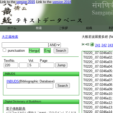
Link to the
version 2015
Link to the
version 2018
T0220_.07.0245c19
T0220_.07.0245c20
T0220_.07.0245c21
T0220_.07.0245c22
T0220_.07.0245c23
T0220_.07.0245c24
ホーム
検索
ご挨拶
組織
利
T0220_.07.0245c25
T0220_.07.0245c26
大正蔵検索
大般若波羅蜜多經 (N
T0220_.07.0245c27
T0220_.07.0245c28
241
242
243
T0220_.07.0245c29
punctuation
Hangul
Eng
T0220_.07.0246a01
T0220_.07.0246a02
TextNo.
Vol.
Page
T0220_.07.0246a03
T0220_.07.0246a04
T0220_.07.0246a05
INBUDS
T0220_.07.0246a06
T0220_.07.0246a07
INBUDS
(Bibliographic Database)
T0220_.07.0246a08
Search
T0220_.07.0246a09
T0220_.07.0246a10
T0220_.07.0246a11
Digital Dictionary of Buddhism
T0220_.07.0246a12
T0220_.07.0246a13
電子佛教辭典
T0220_.07.0246a14
パスワードがない場合は「guest」でログインしてくださ