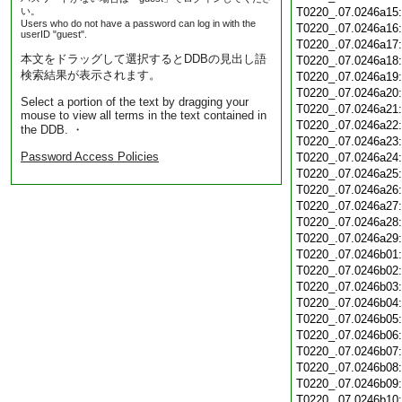
い。
T0220_.07.0246a15
Users who do not have a password can log in with the
T0220_.07.0246a16
userID "guest".
T0220_.07.0246a17
本文をドラッグして選択するとDDBの見出し語
T0220_.07.0246a18
検索結果が表示されます。
T0220_.07.0246a19
T0220_.07.0246a20
Select a portion of the text by dragging your
T0220_.07.0246a21
mouse to view all terms in the text contained in
T0220_.07.0246a22
the DDB. ・
T0220_.07.0246a23
Password Access Policies
T0220_.07.0246a24
T0220_.07.0246a25
T0220_.07.0246a26
T0220_.07.0246a27
T0220_.07.0246a28
T0220_.07.0246a29
T0220_.07.0246b01
T0220_.07.0246b02
T0220_.07.0246b03
T0220_.07.0246b04
T0220_.07.0246b05
T0220_.07.0246b06
T0220_.07.0246b07
T0220_.07.0246b08
T0220_.07.0246b09
T0220_.07.0246b10