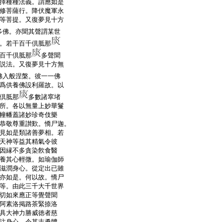
擇種種法義。謂應如是
修菩薩行。降伏魔軍永
等菩提。又復夢見十方
多佛。亦聞其聲謂某世
。若干百千倶胝那
百千倶胝那
多聲聞
説法。又復夢見十方無
佛入般涅槃。彼一一佛
爲供養佛設利羅故。以
倶胝那
多數諸窣堵
所。各以無量上妙華鬘
幢幡蓋諸妙珍奇伎樂
恭敬尊重讃歎。憍尸迦。
見如是類諸善夢相。若
天神等益其精氣令彼
因縁不多貪染飮食醫
養其心輕微。如瑜伽師
滋潤身心。從定出已雖
亦如是。何以故。憍尸
等。由此三千大千世界
切如來應正等覺聲聞
阿素洛掲路茶緊捺洛
具大神力勝威徳者慈
注身心。令其志勇體