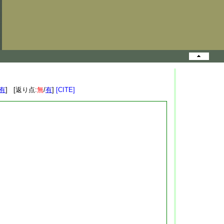
有
] [返り点:
無
/
有
]
[CITE]