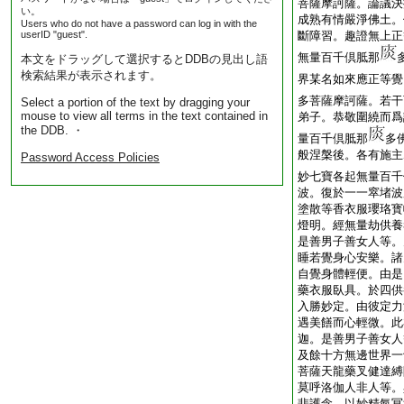
菩薩摩訶薩。論議決
い。
成熟有情嚴淨佛土。
Users who do not have a password can log in with the
userID "guest".
斷障習。趣證無上正
無量百千倶胝那
本文をドラッグして選択するとDDBの見出し語
検索結果が表示されます。
界某名如來應正等覺
多菩薩摩訶薩。若干
Select a portion of the text by dragging your
mouse to view all terms in the text contained in
弟子。恭敬圍繞而爲
the DDB. ・
量百千倶胝那
多
般涅槃後。各有施主
Password Access Policies
妙七寶各起無量百千
波。復於一一窣堵波
塗散等香衣服瓔珞寳
燈明。經無量劫供養
是善男子善女人等。
睡若覺身心安樂。諸
自覺身體輕便。由是
藥衣服臥具。於四供
入勝妙定。由彼定力
遇美饍而心輕微。此
迦。是善男子善女人
及餘十方無邊世界一
菩薩天龍藥叉健達縛
莫呼洛伽人非人等。
悲護念。以妙精氣冥