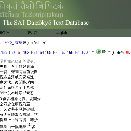
之。燒香散花張施
3
幰
中。諸妙珍奇衣服瓔珞
種種雜綵莊嚴其處。若
蜜多。便有無量具大
等。來至其所觀禮讀
波羅蜜多。供養恭敬
用条件
使い方
English
喜護念。復次憍尸迦。
若能如是供養恭敬尊
o.
0220_
玄奘
譯 ) in Vol. 07
蜜多。決定當得身心
輕心輕。身調柔心調柔。身
159
160
161
162
163
164
165
166
167
168
169
170
171
[行番号:
無
/
若波羅蜜多。夜寢息時
謂見如來應正等覺身。
夫相。八十隨好圓滿
一切。聲聞菩薩前後圍
説布施淨戒安忍精進
應之法。復聞爲説内
念住廣説乃至十八佛
聞分別布施淨戒安忍
羅蜜多相應之義。復聞分
空四念住廣説乃至十
。又於夢中見菩提樹。
有大菩薩趣菩提樹。結
得無上正等菩提。轉妙
無量百千倶胝那
多