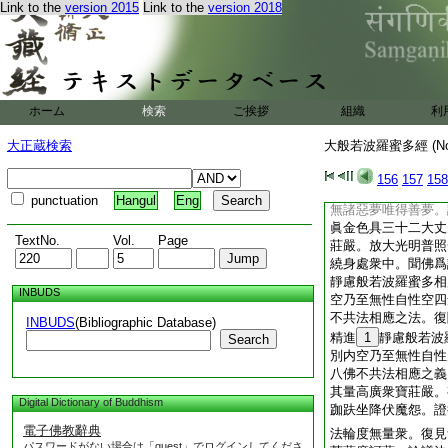
Link to the
version 2015
Link to the
version 2018
灑。敷設寳座而安措
蓋。寳幢幡鐸問飾其
金銀寳器伎樂燈明。
能如是供養般若波羅
神力威徳熾盛諸天龍
誦彼所書寫甚深般若
ホーム
検索
ご挨拶
組織
利
尊重讃歎舍掌右繞歡
是善男子善女人等。
大正蔵検索
大般若波羅蜜多經 (N
重讃歎甚深般若波羅
無倦。身樂心樂。身
156
157
158
安隱心安隱。繋想般
punctuation
Hangul
Eng
無諸惡夢唯得善夢。
眞金色具三十二大丈
TextNo.
Vol.
Page
莊嚴。放大光明普照
繞身處衆中。聞佛爲
靜慮般若波羅蜜多相
INBUDS
空乃至無性自性空四
不共法相應之法。復
INBUDS
(Bibliographic Database)
精進
1
靜慮般若波
Search
別内空乃至無性自性
八佛不共法相應之義
其量高廣衆寶莊嚴。
Digital Dictionary of Buddhism
跏趺坐降伏魔怨。證
電子佛教辭典
法輪度無量衆。復見
パスワードがない場合は「guest」でログインしてくださ