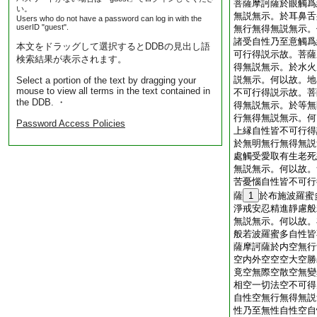
菩薩摩訶薩於眼觸爲
い。
無説無示。於耳鼻舌
Users who do not have a password can log in with the
userID "guest".
無行無得無説無示。
諸受自性乃至意觸爲
本文をドラッグして選択するとDDBの見出し語
可行得説示故。菩薩
検索結果が表示されます。
得無説無示。於水火
説無示。何以故。地
Select a portion of the text by dragging your
mouse to view all terms in the text contained in
不可行得説示故。菩
the DDB. ・
得無説無示。於等無
行無得無説無示。何
Password Access Policies
上縁自性皆不可行得
於無明無行無得無説
處觸受愛取有生老死
無説無示。何以故。
苦憂惱自性皆不可行
薩
1
於布施波羅蜜
淨戒安忍精進靜慮般
無説無示。何以故。
般若波羅蜜多自性皆
薩摩訶薩於内空無行
空内外空空空大空勝
竟空無際空散空無變
相空一切法空不可得
自性空無行無得無説
性乃至無性自性空自