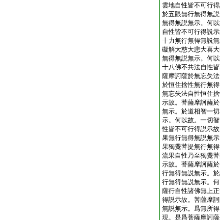
雲地自性皆不可行得
於五眼無行無得無説
無得無説無示。何以
自性皆不可行得説示
十力無行無得無説無
礙解大慈大悲大喜大
無得無説無示。何以
十八佛不共法自性皆
薩摩訶薩於無忘失法
於恒住捨性無行無得
無忘失法自性恒住捨
示故。菩薩摩訶薩於
無示。於道相智一切
示。何以故。一切智
性皆不可行得説示故
果無行無得無説無示
果獨覺菩提無行無得
流果自性乃至獨覺菩
示故。菩薩摩訶薩於
行無得無説無示。於
行無得無説無示。何
薩行自性諸佛無上正
得説示故。菩薩摩訶
無説無示。爲無所得
現。是爲菩薩摩訶薩