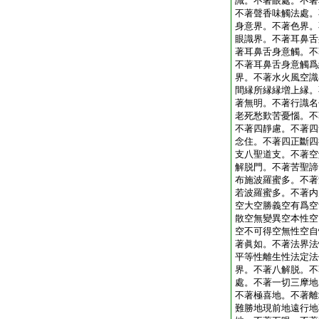
識。不著眼處。不著
不著聲香味觸法處。
身意界。不著色界。
眼識界。不著耳鼻舌
著耳鼻舌身意觸。不
不著耳鼻舌身意觸爲
界。不著水火風空識
間縁所縁縁増上縁。
著無明。不著行識名
老死愁歎苦憂惱。不
不著四靜慮。不著四
念住。不著四正斷四
支八聖道支。不著空
解脱門。不著苦聖諦
布施波羅蜜多。不著
若波羅蜜多。不著内
空大空勝義空有爲空
散空無變異空本性空
空不可得空無性空自
著眞如。不著法界法
平等性離生性法定法
界。不著八解脱。不
處。不著一切三摩地
不著極喜地。不著離
難勝地現前地遠行地