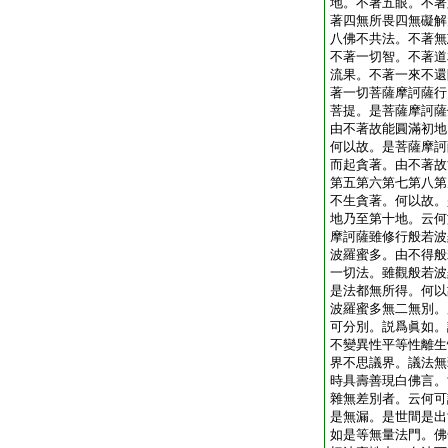
地。不著五眼。不著
著四無所畏四無礙解
八佛不共法。不著無
不著一切智。不著道
流果。不著一來不還
著一切菩薩摩訶薩行
菩提。是菩薩摩訶薩
由不著故能圓滿初地
何以故。是菩薩摩訶
而起貪著。由不著故
第五第六第七第八第
不生貪著。何以故。
地乃至第十地。云何
摩訶薩雖修行般若波
波羅蜜多。由不得般
一切法。雖觀般若波
是法都無所得。何以
波羅蜜多無二無別。
可分別。説爲眞如。
不變異性平等性離生
界不思議界。議法無
時具壽善現白佛言。
雜無差別者。云何可
是無漏。是世間是出
如是等無量法門。佛