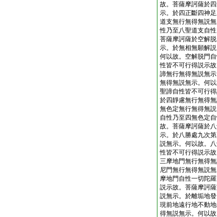
故。菩薩摩訶薩於四
示。於四正斷四神足
道支無行無得無説無
性乃至八聖道支自性
菩薩摩訶薩於空解脱
示。於無相無願解説
何以故。空解脱門自
性皆不可行得説示故
諦無行無得無説無示
無得無説無示。何以
聖諦自性皆不可行得
於四靜慮無行無得無
無色定無行無得無説
自性乃至四無色定自
故。菩薩摩訶薩於八
示。於八勝處九次第
説無示。何以故。八
性皆不可行得説示故
三摩地門無行無得無
尼門無行無得無説無
摩地門自性一切陀羅
説示故。菩薩摩訶薩
説無示。於離垢地發
現前地遠行地不動地
得無説無示。何以故