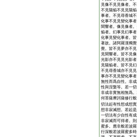
見像不見見像者。不
不見陽焔不見見陽焔
事者。不見尋香城不
化事不見見變化事者
聞響者。像見像者。
焔者。幻事見幻事者
化事見變化事者。皆
著故。諸阿羅漢獨覺
覺。皆不見夢亦不見
見聞響者。皆不見像
光影亦不見見光影者
見陽焔者。皆不見幻
不見尋香城亦不見見
事亦不見見變化事者
無性而爲自性。非成
性與涅槃等。若一切
非成非實無相無爲。
何菩薩摩訶薩修行般
切法起有性想成想實
想非寂滅想。若起是
一切法有少自性有成
非寂滅而可得者。則
蜜多。應非般若波羅
行深般若波羅蜜多時