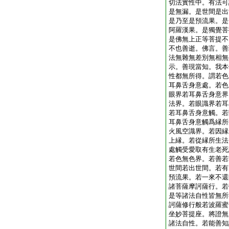
切法實性中。有法可
是無漏。是世間是出
是乃至是預流果。是
阿羅漢果。是獨覺菩
是佛無上正等菩提不
不也善逝。佛言。善
法無雜無差別無相無
示。善現當知。我本
性都無所得。謂若色
耳鼻舌身意處。若色
眼界若耳鼻舌身意界
法界。若眼識界若耳
若耳鼻舌身意觸。若
耳鼻舌身意觸爲縁所
火風空識界。若因縁
上縁。若從縁所生法
處觸受愛取有生老死
若色無色界。若善若
世間若出世間。若有
預流果。若一來不還
諸菩薩摩訶薩行。若
是等諸法自性皆無所
訶薩修行般若波羅蜜
坐妙菩提座。將證無
諸法自性。若能善知