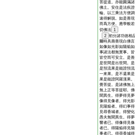
菩提道。亦能圓滿諸
佛土。安住是法疾證
輪。以三乘法方便調
速得解脱。如是善現
而爲方便。應學般若
切佛法
1
2
初分諸功徳相
爾時具壽善現白佛言
如像如光影如陽焔如
事諸法都無實事。皆
皆空而可安立。是善
是世間是出世間。是
是預流果是能證預流
一來果。是不還果是
果是能證阿羅漢果。
覺菩提。是諸佛無上
無上正等菩提耶。佛
聞異生。得夢得見夢
像得見像者。得光影
見陽焔者。得幻事得
見尋香城者。得變化
愚夫無聞異生。得夢
響者已。得像得見像
者已。得陽焔得見陽
事者已。得尋香城得