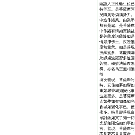
薩證入正性離生位已
持等至。是菩薩摩訶
況隨貪等煩惱勢力。
中造作諸業。由業勢
無有是處。是菩薩摩
中作諸有情如實饒益
是菩薩摩訶薩於如是
情嚴淨佛土。疾證無
度無量衆。如是善現
波羅蜜多。速能圓滿
此靜慮波羅蜜多速圓
菩提。轉妙法輪度無
得。亦名爲空無相無
益
復次善現。菩薩摩訶
時。安住如夢如響如
事如尋香城如變化事
波羅蜜多。是菩薩摩
皆如夢如響如像如光
香城如變化事已。便
蜜多。時具壽善現白
摩訶薩如實了知一切
光影如陽焔如幻事如
言。善現。菩薩摩訶
不見夢不見見夢者。