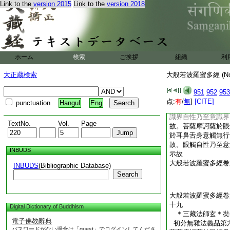
Link to the
version 2015
Link to the
version 2018
乃至意處自性皆不可
薩於色處無行無得無
法處無行無得無説無
乃至法處自性皆不可
訶薩於眼界無行無得
身意界無行無得無説
ホーム
検索
ご挨拶
組織
利
性乃至意界自性皆不
訶薩於色界無行無得
大正蔵検索
大般若波羅蜜多經 (N
觸法界無行無得無説
性乃至法界自性皆不
951
952
953
訶薩於眼識界無行無
点:
有
/
無
]
[CITE]
punctuation
Hangul
Eng
舌身意識界無行無得
識界自性乃至意識界
TextNo.
Vol.
Page
故。菩薩摩訶薩於眼
於耳鼻舌身意觸無行
故。眼觸自性乃至意
INBUDS
示故
大般若波羅蜜多經卷
INBUDS
(Bibliographic Database)
Search
大般若波羅蜜多經卷
十九
Digital Dictionary of Buddhism
＊三藏法師玄＊
電子佛教辭典
初分無雜法義品第
パスワードがない場合は「guest」でログインしてくださ