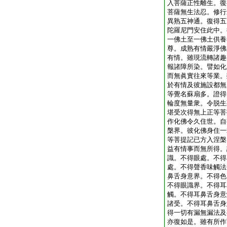
入菩薩正性離生。復
菩薩無生法忍。修行
異熟五神通。復得五
陀羅尼門安住此中。
一佛土至一佛土供養
尊。成熟有情嚴淨佛
有情。雖現流轉諸趣
報諸障所染。譬如化
而無眞實往來等業。
於有情及彼施設都無
等覺名蘇扇多。證得
輪度無量衆。令脱生
堪受次得無上正等菩
作化佛令久住世。自
槃界。彼化佛身住一
等菩提記已方入涅槃
益有情事而無所得。
識。不得眼處。不得
處。不得聲香味觸法
鼻舌身意界。不得色
不得眼識界。不得耳
觸。不得耳鼻舌身意
諸受。不得耳鼻舌身
得一切有漏無漏法及
亦復如是。雖有所作