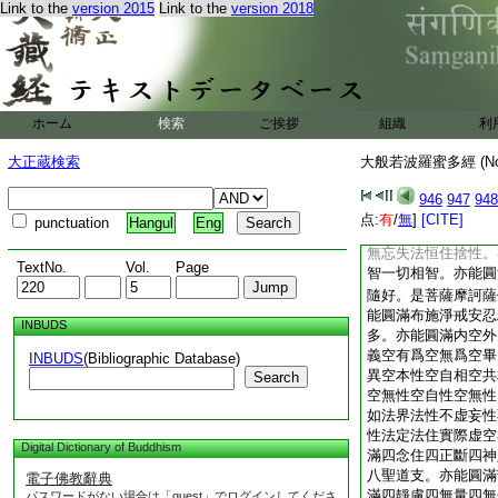
Link to the
version 2015
Link to the
version 2018
異空本性空自相空共
空無性空自性空無性
如法界法性不虚妄性
性法定法住實際虚空
滿四念住四正斷四神
八
1
聖道支。亦能
ホーム
検索
ご挨拶
組織
利
圓滿四靜慮四無量四
解脱八勝處九次第定
大正蔵検索
大般若波羅蜜多經 (N
切三摩地門陀羅尼門
願解脱門。亦能圓滿
946
947
948
佛十力四無所畏四無
点:
有
/
無
]
[CITE]
punctuation
Hangul
Eng
亦能圓滿大慈大悲大
無忘失法恒住捨性。
TextNo.
Vol.
Page
智一切相智。亦能圓
隨好。是菩薩摩訶薩
能圓滿布施淨戒安忍
INBUDS
多。亦能圓滿内空外
義空有爲空無爲空畢
INBUDS
(Bibliographic Database)
異空本性空自相空共
Search
空無性空自性空無性
如法界法性不虚妄性
性法定法住實際虚空
Digital Dictionary of Buddhism
滿四念住四正斷四神
八聖道支。亦能圓滿
電子佛教辭典
滿四靜慮四無量四無
パスワードがない場合は「guest」でログインしてくださ