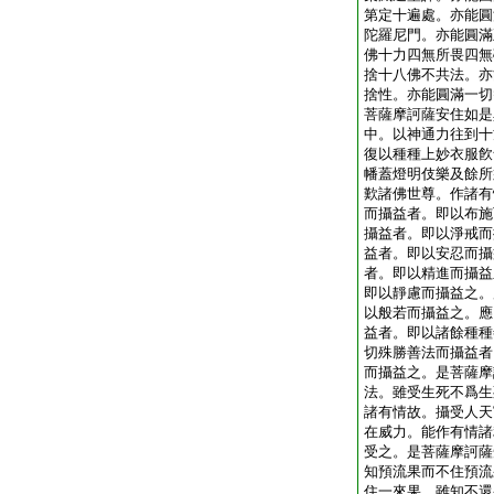
第定十遍處。亦能圓
陀羅尼門。亦能圓滿
佛十力四無所畏四無
捨十八佛不共法。亦
捨性。亦能圓滿一切
菩薩摩訶薩安住如是
中。以神通力往到十
復以種種上妙衣服飮
幡蓋燈明伎樂及餘所
歎諸佛世尊。作諸有
而攝益者。即以布施
攝益者。即以淨戒而
益者。即以安忍而攝
者。即以精進而攝益
即以靜慮而攝益之。
以般若而攝益之。應
益者。即以諸餘種種
切殊勝善法而攝益者
而攝益之。是菩薩摩
法。雖受生死不爲生
諸有情故。攝受人天
在威力。能作有情諸
受之。是菩薩摩訶薩
知預流果而不住預流
住一來果。雖知不還