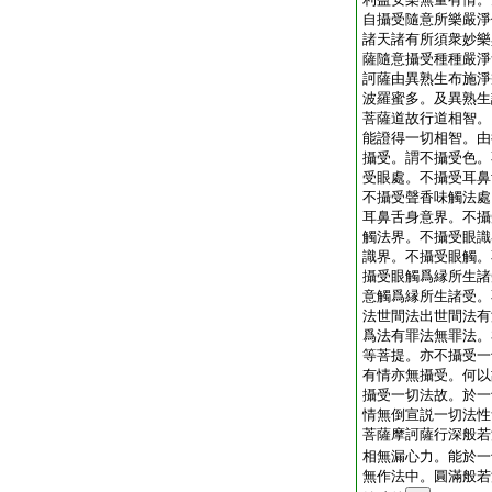
自攝受隨意所樂嚴淨
諸天諸有所須衆妙樂
薩隨意攝受種種嚴淨
訶薩由異熟生布施淨
波羅蜜多。及異熟生
菩薩道故行道相智。
能證得一切相智。由
攝受。謂不攝受色。
受眼處。不攝受耳鼻
不攝受聲香味觸法處
耳鼻舌身意界。不攝
觸法界。不攝受眼識
識界。不攝受眼觸。
攝受眼觸爲縁所生諸
意觸爲縁所生諸受。
法世間法出世間法有
爲法有罪法無罪法。
等菩提。亦不攝受一
有情亦無攝受。何以
攝受一切法故。於一
情無倒宣説一切法性
菩薩摩訶薩行深般若
相無漏心力。能於一
無作法中。圓滿般若