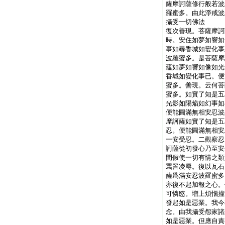
薩摩訶薩修行般若波
羅蜜多。由此淨戒波
攝受一切佛法
復次善現。菩薩摩訶
時。安住如夢如響如
事如尋香城如變化事
波羅蜜多。是菩薩摩
蘊如夢如響如像如光
香城如變化事已。便
蜜多。善現。云何菩
蜜多。如實了知是五
光影如陽焔如幻事如
便能圓滿無相安忍波
摩訶薩如實了知是五
忍。便能圓滿無相安
一安受忍。二觀察忍
訶薩從初發心乃至安
間假使一切有情之類
罵詈凌辱。復以瓦石
薩爲滿安忍波羅蜜多
亦復不起加報之心。
可憐愍。増上煩惱撞
發起如是惡業。我今
念。由我攝受怨家諸
如是惡業。但應自責