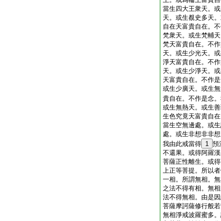
當生四大王衆天。或
天。或生覩史多天。
自在天富貴自在。不
梵衆天。或生梵輔天
梵天富貴自在。不作
天。或生少光天。或
淨天富貴自在。不作
天。或生少淨天。或
天富貴自在。不作是
或生少廣天。或生無
貴自在。不作是念。
或生無熱天。或生善
生色究竟天富貴自在
當生空無邊處。或生
處。或生非想非非想
我由此戒當得
1
預
不還果。或得阿羅漢
菩薩正性離生。或得
上正等菩提。所以者
一相。所謂無相。無
之法不得有相。無相
法不得無相。由是因
菩薩摩訶薩修行般若
無相淨戒波羅蜜多。