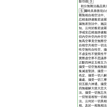
餘功徳
3
初分無雜法義品第
5
爾時具壽善現白
雜無相自相空法中。
忍精進靜慮般若波羅
漏無差別法中。施設
知。云何於般若波羅
淨戒安忍精進靜慮般
切内空外空内外空空
無爲空畢竟空無際空
自相空共相空一切法
性空無性自性空。攝
不虚妄性不變異性平
實際虚空界不思議界
正斷四神足五根五力
攝受一切空無相無願
集滅道聖諦。攝受一
色定。攝受一切八解
遍處。攝受一切三摩
切五眼六神通。攝受
四無礙解大慈大悲大
法。攝受一切無忘失
一切智道相智一切相
法。云何於一切異相
相。及於一相無相法