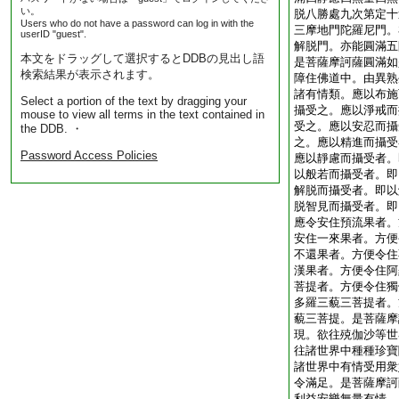
い。
脱八勝處九次第定十
Users who do not have a password can log in with the
三摩地門陀羅尼門。
userID "guest".
解脱門。亦能圓滿五
本文をドラッグして選択するとDDBの見出し語
是菩薩摩訶薩圓滿如
検索結果が表示されます。
障住佛道中。由異熟
諸有情類。應以布施
Select a portion of the text by dragging your
攝受之。應以淨戒而
mouse to view all terms in the text contained in
受之。應以安忍而攝
the DDB. ・
之。應以精進而攝受
Password Access Policies
應以靜慮而攝受者。
以般若而攝受者。即
解脱而攝受者。即以
脱智見而攝受者。即
應令安住預流果者。
安住一來果者。方便
不還果者。方便令住
漢果者。方便令住阿
菩提者。方便令住獨
多羅三藐三菩提者。
藐三菩提。是菩薩摩
現。欲往殑伽沙等世
往諸世界中種種珍寶
諸世界中有情受用衆
令滿足。是菩薩摩訶
利益安樂無量有情。