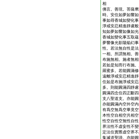
相
佛言。善現。菩薩摩
時。安住如夢如響如
事如尋香城如變化事
淨戒安忍精進靜慮般
知如夢如響如像如光
香城如變化事五取蘊
夢響像光影陽焔幻事
性。若法無自性是法
一相。所謂無相。善
布施無相。施者無相
若如是知而行布施。
羅蜜多。若能圓滿修
遠離淨戒安忍精進靜
住如是布施淨戒安忍
多。則能圓滿四靜慮
圓滿四念住四正斷四
支八聖道支。亦能圓
亦能圓滿内空外空内
有爲空無爲空畢竟空
本性空自相空共相空
性空自性空無性自性
界法性不虚妄性不變
定法住實際虚空界不
集滅道聖諦。亦能圓