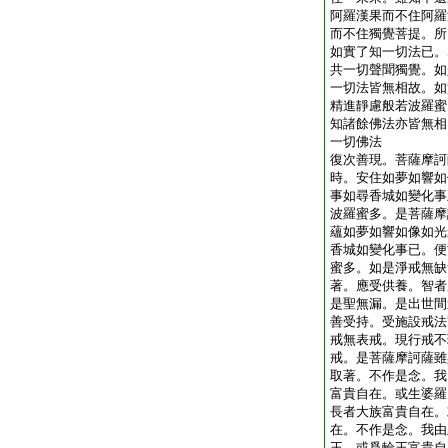
阿羅漢果而不住阿羅
而不住獨覺菩提。所
如實了知一切法已。
共一切聲聞獨覺。如
一切法皆無相故。如
精進靜慮般若波羅蜜
知諸餘佛法亦皆無相
一切佛法
復次善現。菩薩摩訶
時。安住如夢如響如
事如尋香城如變化事
波羅蜜多。是菩薩摩
蘊如夢如響如像如光
香城如變化事已。便
蜜多。如是淨戒無缺
著。應受供養。智者
是聖無漏。是出世間
善受持。受施設戒法
戒無表戒。現行戒不
戒。是菩薩摩訶薩雖
取著。不作是念。我
富貴自在。或生婆羅
長者大族富貴自在。
在。不作是念。我由
王。或爲輪王富貴自