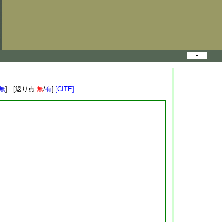
無
] [返り点:
無
/
有
]
[CITE]