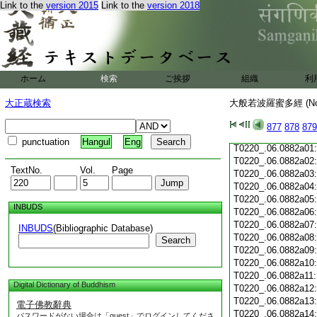
Link to the
version 2015
Link to the
version 2018
T0220_.06.0881c19
T0220_.06.0881c20
T0220_.06.0881c21
T0220_.06.0881c22
T0220_.06.0881c23
T0220_.06.0881c24
ホーム
検索
ご挨拶
組織
利
T0220_.06.0881c25
T0220_.06.0881c26
大正蔵検索
大般若波羅蜜多經 (N
T0220_.06.0881c27
T0220_.06.0881c28
877
878
879
T0220_.06.0881c29
punctuation
Hangul
Eng
T0220_.06.0882a01
T0220_.06.0882a02
TextNo.
Vol.
Page
T0220_.06.0882a03
T0220_.06.0882a04
T0220_.06.0882a05
INBUDS
T0220_.06.0882a06
T0220_.06.0882a07
INBUDS
(Bibliographic Database)
T0220_.06.0882a08
Search
T0220_.06.0882a09
T0220_.06.0882a10
T0220_.06.0882a11
Digital Dictionary of Buddhism
T0220_.06.0882a12
T0220_.06.0882a13
電子佛教辭典
T0220_.06.0882a14
パスワードがない場合は「guest」でログインしてくださ