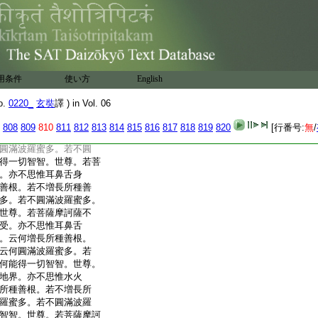
多。若不圓滿波羅蜜多。
世尊。若菩薩摩訶薩不
耳鼻舌身意界。云何増
長所種善根。云何圓滿
波羅蜜多。云何能得一
薩摩訶薩不思惟色界。
用条件
使い方
English
界。云何増長所種善
根。云何圓滿波羅蜜多。
o.
0220_
玄奘
譯 ) in Vol. 06
云何能得一切智智。世
思惟眼識界。亦不思惟
808
809
810
811
812
813
814
815
816
817
818
819
820
[行番号:
無
/
何増長所種善根。若不
圓滿波羅蜜多。若不圓
得一切智智。世尊。若菩
。亦不思惟耳鼻舌身
善根。若不増長所種善
多。若不圓滿波羅蜜多。
世尊。若菩薩摩訶薩不
受。亦不思惟耳鼻舌
。云何増長所種善根。
云何圓滿波羅蜜多。若
何能得一切智智。世尊。
地界。亦不思惟水火
所種善根。若不増長所
羅蜜多。若不圓滿波羅
智智。世尊。若菩薩摩訶