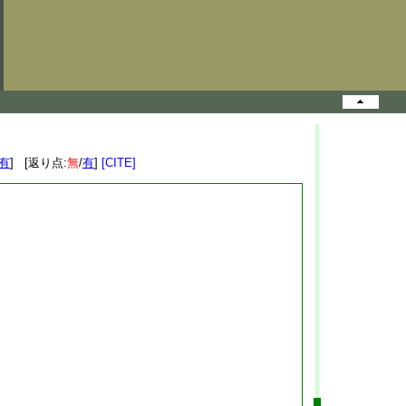
有
] [返り点:
無
/
有
]
[CITE]