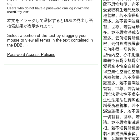
い。
薩不思惟無明。亦不
Users who do not have a password can log in with the
受愛取有生老死愁歎
userID "guest".
種善根。若不増長所
本文をドラッグして選択するとDDBの見出し語
蜜多。若不圓滿波羅
検索結果が表示されます。
智。世尊。若菩薩摩
多。亦不思惟淨戒安
Select a portion of the text by dragging your
蜜多。云何増長所種
mouse to view all terms in the text contained in
根。云何圓滿波羅蜜
the DDB. ・
云何能得一切智智。
Password Access Policies
思惟内空。亦不思惟
勝義空有爲空無爲空
變異空本性空自相空
得空無性空自性空無
所種善根。若不増長
羅蜜多。若不圓滿波
智智。世尊。若菩薩
思惟法界法性不虚妄
生性法定法住實際虚
増長所種善根。若不
滿波羅蜜多。若不圓
一切智智。世尊。若
諦。亦不思惟集滅道
根。若不増長所種善
若不圓滿波羅蜜多。
尊。若菩薩摩訶薩不