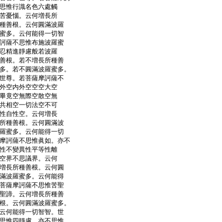
思惟行識名色六處觸
苦憂惱。云何増長所
種善根。云何圓滿波羅
蜜多。云何能得一切智
訶薩不思惟布施波羅蜜
忍精進靜慮般若波羅
善根。若不増長所種善
多。若不圓滿波羅蜜多。
世尊。若菩薩摩訶薩不
外空内外空空空大空
畢竟空無際空散空無
共相空一切法空不可
性自性空。云何増長
所種善根。云何圓滿波
羅蜜多。云何能得一切
摩訶薩不思惟眞如。亦不
性不變異性平等性離
空界不思議界。云何
増長所種善根。云何圓
滿波羅蜜多。云何能得
菩薩摩訶薩不思惟苦聖
聖諦。云何増長所種善
根。云何圓滿波羅蜜多。
云何能得一切智智。世
思惟四靜慮。亦不思惟