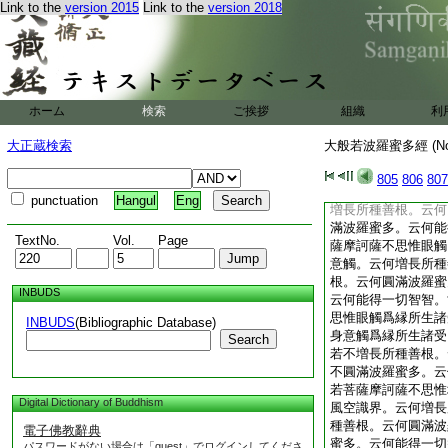
Link to the
version 2015
Link to the
version 2018
根。云何圓滿波羅蜜
云何能得一切智智。
思惟眼界。亦不思惟
長所種善根。若不増
波羅蜜多。若不圓滿
切智智。世尊。若菩
ホーム
検索
ご挨拶
組織
利
亦不思惟聲香味觸法
根。若不増長所種善
大正蔵検索
大般若波羅蜜多經 (N
若不圓滿波羅蜜多。
尊。若菩薩摩訶薩不
805
806
807
耳鼻舌身意識界。云
punctuation
Hangul
Eng
増長所種善根。云何
滿波羅蜜多。云何能
TextNo.
Vol.
Page
薩摩訶薩不思惟眼觸
意觸。云何増長所種
根。云何圓滿波羅蜜
INBUDS
云何能得一切智智。
思惟眼觸爲縁所生諸
INBUDS
(Bibliographic Database)
身意觸爲縁所生諸受
Search
若不増長所種善根。
不圓滿波羅蜜多。云
若菩薩摩訶薩不思惟
Digital Dictionary of Buddhism
風空識界。云何増長
種善根。云何圓滿波
電子佛教辭典
蜜多。云何能得一切
パスワードがない場合は「guest」でログインしてくださ