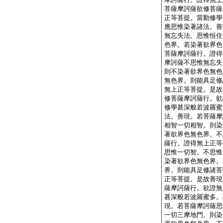
菩薩摩訶薩欲修菩薩
正等菩提。當勤修學
應思惟染著諸法。善
無忘失法。思惟恒住
色界。若染著欲界色
菩薩摩訶薩行。證得
摩訶薩不思惟無忘失
則不染著欲界色無色
無色界。則能具足修
無上正等菩提。是故
修菩薩摩訶薩行。欲
修學甚深般若波羅蜜
法。善現。若菩薩摩
相智一切相智。則染
著欲界色無色界。不
薩行。證得無上正等
思惟一切智。不思惟
染著欲界色無色界。
界。則能具足修諸菩
正等菩提。是故善現
薩摩訶薩行。欲證無
甚深般若波羅蜜多。
現。若菩薩摩訶薩思
一切三摩地門。則染