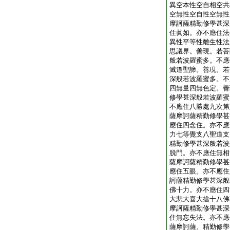
異空本性空自相空共
空無性空自性空無性
摩訶薩精勤修學甚深
住眞如。亦不應住法
異性平等性離生性法
思議界。善現。若菩
般若波羅蜜多。不應
滅道聖諦。善現。若
深般若波羅蜜多。不
四無量四無色定。善
修學甚深般若波羅蜜
不應住八勝處九次第
薩摩訶薩精勤修學甚
應住四念住。亦不應
力七等覺支八聖道支
精勤修學甚深般若波
脱門。亦不應住無相
薩摩訶薩精勤修學甚
應住五眼。亦不應住
訶薩精勤修學甚深般
佛十力。亦不應住四
大悲大喜大捨十八佛
摩訶薩精勤修學甚深
住無忘失法。亦不應
薩摩訶薩。精勤修學