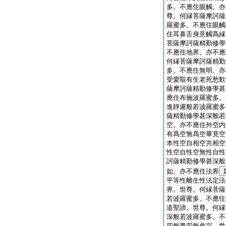
多。不應住眼觸。亦
尊。何縁菩薩摩訶薩
羅蜜多。不應住眼觸
住耳鼻舌身意觸爲縁
菩薩摩訶薩精勤修學
不應住地界。亦不應
何縁菩薩摩訶薩精勤
多。不應住無明。亦
受愛取有生老死愁歎
薩摩訶薩精勤修學甚
應住布施波羅蜜多。
進靜慮般若波羅蜜多
薩精勤修學甚深般若
空。亦不應住外空内
有爲空無爲空畢竟空
本性空自相空共相空
性空自性空無性自性
訶薩精勤修學甚深般
如。亦不應住法界
平等性離生性法定法
界。世尊。何縁菩薩
若波羅蜜多。不應住
道聖諦。世尊。何縁
深般若波羅蜜多。不
四無量四無色定。世