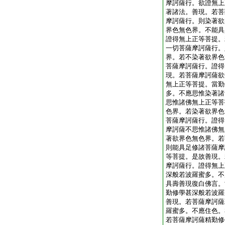
摩訶薩行。欲證無上
著諸法。善現。若菩
摩訶薩行。則染著欲
界色無色界。不能具
證得無上正等菩提。
一切菩薩摩訶薩行。
界。若不染著欲界色
菩薩摩訶薩行。證得
現。若菩薩摩訶薩欲
無上正等菩提。當勤
多。不應思惟染著諸
思惟諸佛無上正等菩
色界。若染著欲界色
菩薩摩訶薩行。證得
摩訶薩不思惟諸佛無
著欲界色無色界。若
則能具足修諸菩薩摩
等菩提。是故善現。
摩訶薩行。證得無上
深般若波羅蜜多。不
具壽善現復白佛言。
勤修學甚深般若波羅
善現。若菩薩摩訶薩
羅蜜多。不應住色。
若菩薩摩訶薩精勤修