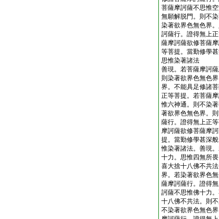
菩薩摩訶薩不思惟空
無願解脱門。則不染
染著欲界色無色界。
訶薩行。證得無上正
薩摩訶薩欲修菩薩摩
等菩提。當勤修學甚
思惟染著諸法
善現。若菩薩摩訶薩
則染著欲界色無色界
界。不能具足修諸菩
正等菩提。若菩薩摩
惟六神通。則不染著
著欲界色無色界。則
薩行。證得無上正等
摩訶薩欲修菩薩摩訶
提。當勤修學甚深般
惟染著諸法。善現。
十力。思惟四無所畏
喜大捨十八佛不共法
界。若染著欲界色無
薩摩訶薩行。證得無
訶薩不思惟佛十力。
十八佛不共法。則不
不染著欲界色無色界
摩訶薩行。證得無上