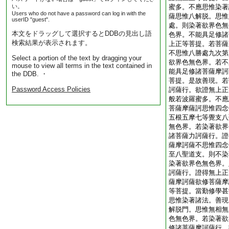
い。
蜜多。不應思惟染著
Users who do not have a password can log in with the
薩思惟八解脱。思惟
userID "guest".
處。則染著欲界色無
本文をドラッグして選択するとDDBの見出し語
色界。不能具足修諸
検索結果が表示されます。
上正等菩提。若菩薩
不思惟八勝處九次第
Select a portion of the text by dragging your
欲界色無色界。若不
mouse to view all terms in the text contained in
能具足修諸菩薩摩訶
the DDB. ・
菩提。是故善現。若
Password Access Policies
訶薩行。欲證無上正
般若波羅蜜多。不應
菩薩摩薩訶思惟四念
五根五摩七等覺支八
無色界。若染著欲界
諸菩薩力訶薩行。證
薩摩訶薩不思惟四念
至八聖道支。則不染
染著欲界色無色界。
訶薩行。證得無上正
薩摩訶薩欲修菩薩摩
等菩提。當勤修學甚
思惟染著諸法。善現
解脱門。思惟無相無
色無色界。若染著欲
修諸菩薩摩訶薩行。