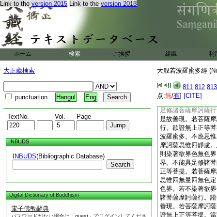
Link to the
version 2015
Link to the
version 2018
薩不思惟眞如。不思
則不染著欲界色無色
無色界。則能具足修
無上正等菩提。是故
修菩薩摩訶薩行。欲
修學甚深般若波羅蜜
ホーム
検索
ご挨拶
組織
利
法。善現。若菩薩摩
滅道聖諦。則染著欲
大正蔵検索
大般若波羅蜜多經 (N
界色無色界。不能具
證得無上正等菩提。
811
812
813
苦聖諦。不思惟集滅
点:
無
/
有
]
[CITE]
punctuation
Hangul
Eng
色無色界。若不染著
足修諸菩薩摩訶薩行
TextNo.
Vol.
Page
是故善現。若菩薩摩
行。欲證無上正等菩
波羅蜜多。不應思惟
INBUDS
摩訶薩思惟四靜慮。
則染著欲界色無色界
INBUDS
(Bibliographic Database)
界。不能具足修諸菩
Search
正等菩提。若菩薩摩
思惟四無量四無色定
色界。若不染著欲界
Digital Dictionary of Buddhism
諸菩薩摩訶薩行。證
善現。若菩薩摩訶薩
電子佛教辭典
證無上正等菩提。當
パスワードがない場合は「guest」でログインしてくださ