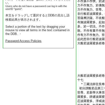
不作廣不作狹。於諸
い。
力不作無力。於佛無
Users who do not have a password can log in with the
userID "guest".
力不作無力。世尊。
非行般若波羅蜜多。
本文をドラッグして選択するとDDBの見出し語
菩薩摩訶薩。不依般
検索結果が表示されます。
布施波羅蜜多。起如
多。於一切法。不作
Select a portion of the text by dragging your
mouse to view all terms in the text contained in
散。不作有量不作無
the DDB. ・
作有力不作無力。世
起此想非行般若波羅
Password Access Policies
大般若波羅蜜多經卷
大般若波羅蜜多經卷
十七
＊三藏法師玄奘
初分讃般若品第三
世尊。若新學大乘菩
羅蜜多。靜慮波羅蜜
忍波羅蜜多。淨戒波