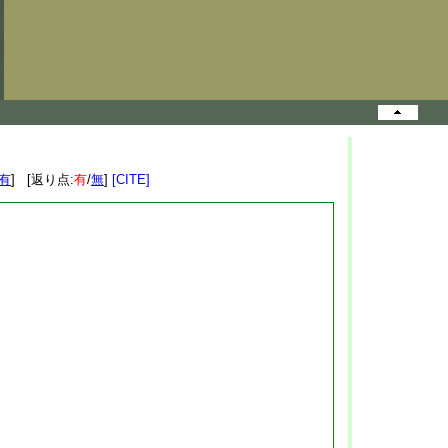
有
] [返り点:
有
/
無
]
[CITE]