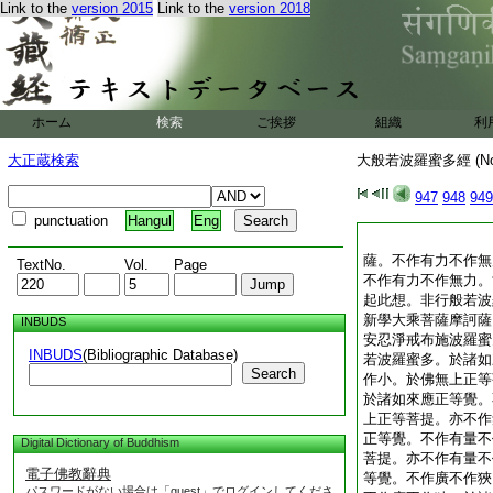
Link to the
version 2015
Link to the
version 2018
ホーム
検索
ご挨拶
組織
利
大正蔵検索
大般若波羅蜜多經 (N
947
948
949
punctuation
Hangul
Eng
薩。不作有力不作無
TextNo.
Vol.
Page
不作有力不作無力。
起此想。非行般若波
新學大乘菩薩摩訶薩
INBUDS
安忍淨戒布施波羅蜜
INBUDS
(Bibliographic Database)
若波羅蜜多。於諸如
Search
作小。於佛無上正等
於諸如來應正等覺。
上正等菩提。亦不作
正等覺。不作有量不
Digital Dictionary of Buddhism
菩提。亦不作有量不
電子佛教辭典
等覺。不作廣不作狹
パスワードがない場合は「guest」でログインしてくださ