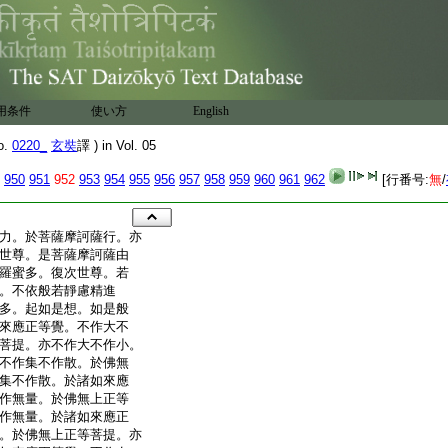
用条件
使い方
English
o.
0220_
玄奘
譯 ) in Vol. 05
950
951
952
953
954
955
956
957
958
959
960
961
962
[行番号:
無
/
力。於菩薩摩訶薩行。亦
世尊。是菩薩摩訶薩由
羅蜜多。復次世尊。若
。不依般若靜慮精進
多。起如是想。如是般
來應正等覺。不作大不
菩提。亦不作大不作小。
不作集不作散。於佛無
集不作散。於諸如來應
作無量。於佛無上正等
作無量。於諸如來應正
。於佛無上正等菩提。亦