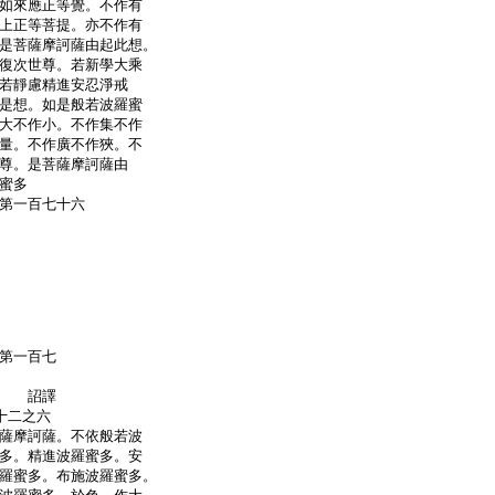
如來應正等覺。不作有
上正等菩提。亦不作有
是菩薩摩訶薩由起此想。
復次世尊。若新學大乘
若靜慮精進安忍淨戒
是想。如是般若波羅蜜
大不作小。不作集不作
量。不作廣不作狹。不
尊。是菩薩摩訶薩由
蜜多
第一百七十六
第一百七
奉 詔譯
十二之六
薩摩訶薩。不依般若波
多。精進波羅蜜多。安
羅蜜多。布施波羅蜜多。