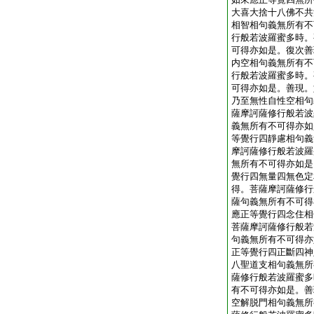
大喜大捨十八佛不共
相智相句義無所有不
行般若波羅蜜多時。
可得亦如是。復次善
内空相句義無所有不
行般若波羅蜜多時。
可得亦如是。善現。
乃至無性自性空相句
薩摩訶薩修行般若波
義無所有不可得亦如
等覺行四靜慮相句義
摩訶薩修行般若波羅
無所有不可得亦如是
覺行四無量四無色定
得。菩薩摩訶薩修行
薩句義無所有不可得
應正等覺行四念住相
菩薩摩訶薩修行般若
句義無所有不可得亦
正等覺行四正斷四神
八聖道支相句義無所
薩修行般若波羅蜜多
有不可得亦如是。善
空解脱門相句義無所