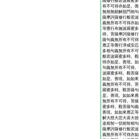
薩修行般若波羅蜜多
有不可得亦如是。善
無相無願解脱門相句
薩摩訶薩修行般若波
義無所有不可得亦如
等覺行布施波羅蜜多
得。菩薩摩訶薩修行
薩句義無所有不可得
應正等覺行淨戒安忍
多相句義無所有不可
般若波羅蜜多時。觀
得亦如是。善現。如
句義無所有不可得。
波羅蜜多時。觀菩薩
如是。善現。如如來
義無所有不可得。菩
羅蜜多時。觀菩薩句
是。善現。如如來應
無所有不可得。菩薩
蜜多時。觀菩薩句義
善現。如如來應正等
解大慈大悲大喜大捨
道相智一切相智相句
薩摩訶薩修行般若波
義無所有不可得亦如