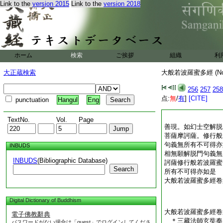
Link to the
version 2015
Link to the
version 2018
ホーム
検索
ご挨拶
組織
利
大正蔵検索
大般若波羅蜜多經 (N
256
257
258
点:
無
/
有
]
[CITE]
punctuation
Hangul
Eng
TextNo.
Vol.
Page
善現。如幻士空解脱
菩薩摩訶薩。修行般
句義無所有不可得亦
INBUDS
相無願解脱門句義無
INBUDS
(Bibliographic Database)
訶薩修行般若波羅蜜
Search
所有不可得亦如是
大般若波羅蜜多經卷
Digital Dictionary of Buddhism
大般若波羅蜜多經卷
電子佛教辭典
＊三藏法師玄奘
パスワードがない場合は「guest」でログインしてくださ