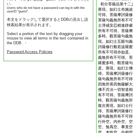
い。
初分菩薩品第十二
Users who do not have a password can log in with the
善現。如幻士布施波
userID "guest".
可得。菩薩摩訶薩修
本文をドラッグして選択するとDDBの見出し語
菩薩句義無所有不可
検索結果が表示されます。
士淨戒安忍精進靜慮
所有不可得。菩薩摩
Select a portion of the text by dragging your
多時。觀菩薩句義無
mouse to view all terms in the text contained in
現。如幻士五眼句義
the DDB. ・
訶薩修行般若波羅蜜
Password Access Policies
所有不可得亦如是。
義無所有不可得。菩
羅蜜多時。觀菩薩句
是。善現。如幻士佛
得。菩薩摩訶薩修行
薩句義無所有不可得
四無所畏四無礙解大
佛不共法一切智道相
有不可得。菩薩摩訶
時。觀菩薩句義無所
復次善現。如幻士行
得。菩薩摩訶薩修行
薩句義無所有不可得
行外空。内外空。空
空。無爲空。畢竟空
空。本性空。自相空