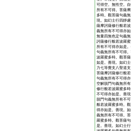
可得空。無性空。自
所有不可得。菩薩摩
多時。觀菩薩句義無
現。如幻士行四靜慮
薩摩訶薩修行般若波
義無所有不可得亦如
無量四無色定句義無
訶薩修行般若波羅蜜
所有不可得亦如是。
句義無所有不可得。
波羅蜜多時。觀菩薩
如是。善現。如幻士
力七等覺支八聖道支
菩薩摩訶薩修行般若
句義無所有不可得亦
空解脱門句義無所有
修行般若波羅蜜多時
不可得亦如是。善現
脱門句義無所有不可
般若波羅蜜多時。觀
得亦如是。善現。如
義無所有不可得。菩
羅蜜多時。觀菩薩句
是。善現。如幻士行
波羅蜜多句義無所有