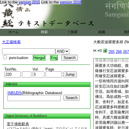
Link to the
version 2015
Link to the
version 2018
菩薩摩訶薩修行安忍
切智智心。而修安忍
爲方便。與一切有情
藐三菩提。於安忍行
名爲諸菩薩摩訶薩修
精進波羅蜜多大功徳
ホーム
検索
ご挨拶
組織
利
復次舍利子。諸菩薩
蜜多時。以應一切智
大正蔵検索
大般若波羅蜜多經 (N
多。以無所得而爲方
向阿耨多羅三藐三菩
265
266
267
行。雖遇苦事而不異
punctuation
Hangul
Eng
菩薩摩訶薩修行安忍
羅蜜多大功徳鎧。復
TextNo.
Vol.
Page
薩修行安忍波羅蜜多
而修安忍波羅蜜多。
一切有情同共迴向阿
INBUDS
於安忍法住如幻如夢
空花。如尋香城。如
INBUDS
(Bibliographic Database)
佛法。爲欲成熟一切
Search
害。舍利子。如是名
忍波羅蜜多時擐般若
舍利子。是菩薩摩訶
Digital Dictionary of Buddhism
時。具擐六種波羅蜜
若菩薩摩訶薩以應一
電子佛教辭典
波羅蜜多時。於六波
パスワードがない場合は「guest」でログインしてくださ