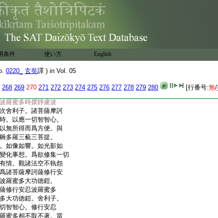
波羅蜜多時。以應一
波羅蜜多。以無所得而
同共迴向阿耨多羅三
勤修不息。舍利子。如是
行安忍波羅蜜多時擐
鎧
用条件
使い方
English
摩訶薩修行安忍波羅
智心。而修安忍波羅蜜
o.
0220_
玄奘
譯 ) in Vol. 05
便。與一切有情同共迴
提。攝心一縁修安忍
268
269
270
271
272
273
274
275
276
277
278
279
280
[行番号:
無
/
縁。舍利子。如是名爲諸
波羅蜜多時擐靜慮波
次舍利子。諸菩薩摩訶
時。以應一切智智心。
以無所得而爲方便。與
耨多羅三藐三菩提。
。如像如響。如光影如
變化事想。爲欲修集一切
有情。觀諸法空不執怨
爲諸菩薩摩訶薩修行安
波羅蜜多大功徳鎧。
薩修行安忍波羅蜜多
多大功徳鎧。舍利子。
切智智心。修行安忍
羅蜜多相不取不著。當