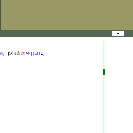
有
] [返り点:
無
/
有
]
[CITE]