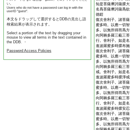
い。
知是菩薩摩訶薩擐大
Users who do not have a password can log in with the
名爲菩薩摩訶薩爲欲
userID "guest".
徳鎧
本文をドラッグして選択するとDDBの見出し語
復次舍利子。諸菩薩
検索結果が表示されます。
蜜多時。以應一切智
多。以無所得而爲方
Select a portion of the text by dragging your
向阿耨多羅三藐三菩
mouse to view all terms in the text contained in
行。舍利子。如是名
the DDB. ・
進波羅蜜多時擐布施
Password Access Policies
復次舍利子。諸菩薩
蜜多時。以應一切智
多。以無所得而爲方
向阿耨多羅三藐三菩
戒。舍利子。如是名
進波羅蜜多時擐淨戒
復次舍利子。諸菩薩
蜜多時。以應一切智
多。以無所得而爲方
向阿耨多羅三藐三菩
行。舍利子。如是名
進波羅蜜多時擐安忍
復次舍利子。諸菩薩
蜜多時。以應一切智
多。以無所得而爲方
向阿耨多羅三藐三菩