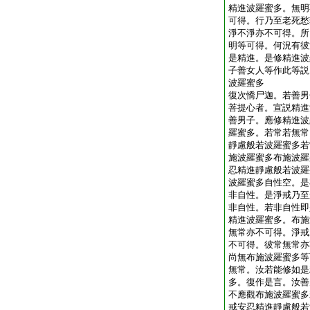
精進波羅蜜多。無明
可得。行乃至老死愁
淨不淨亦不可得。所
明等可得。何況有彼
是精進。是修精進波
子善女人等作此等説
波羅蜜多
復次憍尸迦。若善男
菩提心者。宣説精進
善男子。應修精進波
羅蜜多。若常若無常
靜慮般若波羅蜜多若
施波羅蜜多布施波羅
忍精進靜慮般若波羅
波羅蜜多自性空。是
非自性。是淨戒乃至
非自性。若非自性即
精進波羅蜜多。布施
無常亦不可得。淨戒
不可得。彼常無常亦
尚無布施波羅蜜多等
無常。汝若能修如是
多。復作是言。汝善
不應觀布施波羅蜜多
戒安忍精進靜慮般若