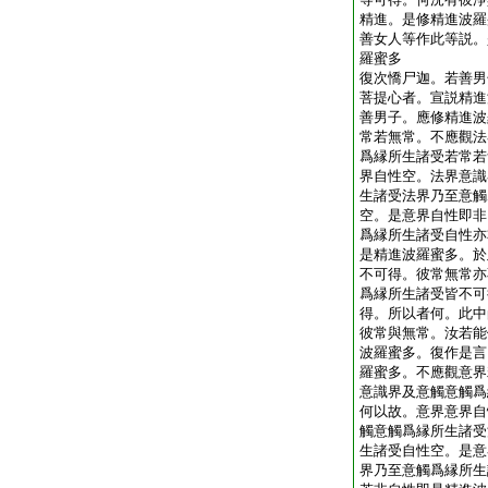
精進。是修精進波羅
善女人等作此等説。
羅蜜多
復次憍尸迦。若善男
菩提心者。宣説精進
善男子。應修精進波
常若無常。不應觀法
爲縁所生諸受若常若
界自性空。法界意識
生諸受法界乃至意觸
空。是意界自性即非
爲縁所生諸受自性亦
是精進波羅蜜多。於
不可得。彼常無常亦
爲縁所生諸受皆不可
得。所以者何。此中
彼常與無常。汝若能
波羅蜜多。復作是言
羅蜜多。不應觀意界
意識界及意觸意觸爲
何以故。意界意界自
觸意觸爲縁所生諸受
生諸受自性空。是意
界乃至意觸爲縁所生