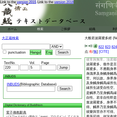
Link to the
version 2015
Link to the
version 2018
菩提心者。宣説精進
善男子。應修精進波
常若無常。不應觀觸
爲縁所生諸受若常若
界自性空。觸界身識
生諸受觸界乃至身觸
ホーム
検索
ご挨拶
組織
利
空。是身界自性即非
爲縁所生諸受自性亦
大正蔵検索
大般若波羅蜜多經 (N
是精進波羅蜜多。於
不可得。彼常無常亦
822
823
824
爲縁所生諸受皆不可
点:
有
/
無
]
[CITE]
punctuation
Hangul
Eng
得。所以者何。此中
彼常與無常。汝若能
TextNo.
Vol.
Page
波羅蜜多。復作是言
羅蜜多。不應觀身界
身識界及身觸身觸爲
INBUDS
苦。何以故。身界身
及身觸身觸爲縁所生
INBUDS
(Bibliographic Database)
縁所生諸受自性空。
Search
是觸界乃至身觸爲縁
自性。若非自性即是
進波羅蜜多。身界不
Digital Dictionary of Buddhism
得。觸界乃至身觸爲
彼樂與苦亦不可得。
電子佛教辭典
界等可得。何況有彼
パスワードがない場合は「guest」でログインしてくださ