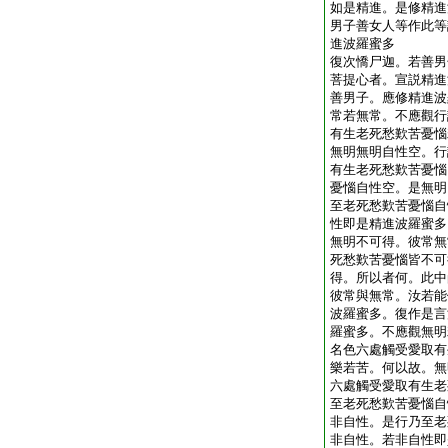
如是精進。是修精進
男子善女人等作此等
進波羅蜜多
復次憍尸迦。若善男
菩提心者。宣説精進
善男子。應修精進波
常若無常。不應觀行
有生老死愁歎苦憂惱
無明無明自性空。行
有生老死愁歎苦憂惱
憂惱自性空。是無明
至老死愁歎苦憂惱自
性即是精進波羅蜜多
無明不可得。彼常無
死愁歎苦憂惱皆不可
得。所以者何。此中
彼常與無常。汝若能
波羅蜜多。復作是言
羅蜜多。不應觀無明
名色六處觸受愛取有
樂若苦。何以故。無
六處觸受愛取有生老
至老死愁歎苦憂惱自
非自性。是行乃至老
非自性。若非自性即