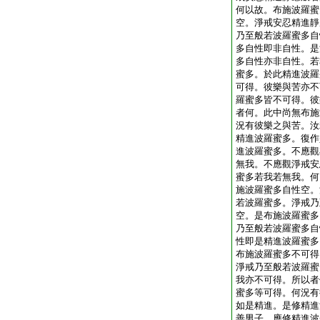
何以故。布施波羅蜜
空。淨戒安忍精進靜
乃至般若波羅蜜多自
多自性即非自性。是
多自性亦非自性。若
蜜多。於此精進波羅
可得。彼樂與苦亦不
羅蜜多皆不可得。彼
者何。此中尚無布施
況有彼樂之與苦。汝
精進波羅蜜多。復作
進波羅蜜多。不應觀
無我。不應觀淨戒安
蜜多若我若無我。何
施波羅蜜多自性空。
若波羅蜜多。淨戒乃
空。是布施波羅蜜多
乃至般若波羅蜜多自
性即是精進波羅蜜多
布施波羅蜜多不可得
淨戒乃至般若波羅蜜
我亦不可得。所以者
蜜多等可得。何況有
如是精進。是修精進
善男子。應修精進波