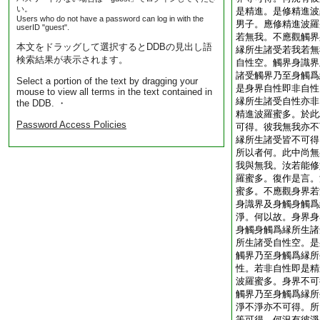
い。
是精進。是修精進波
Users who do not have a password can log in with the
男子。應修精進波羅
userID "guest".
若無我。不應觀觸界
本文をドラッグして選択するとDDBの見出し語
縁所生諸受若我若無
検索結果が表示されます。
自性空。觸界身識界
諸受觸界乃至身觸爲
Select a portion of the text by dragging your
是身界自性即非自性
mouse to view all terms in the text contained in
縁所生諸受自性亦非
the DDB. ・
精進波羅蜜多。於此
Password Access Policies
可得。彼我無我亦不
縁所生諸受皆不可得
所以者何。此中尚無
我與無我。汝若能修
羅蜜多。復作是言。
蜜多。不應觀身界若
身識界及身觸身觸爲
淨。何以故。身界身
身觸身觸爲縁所生諸
所生諸受自性空。是
觸界乃至身觸爲縁所
性。若非自性即是精
波羅蜜多。身界不可
觸界乃至身觸爲縁所
淨不淨亦不可得。所
等可得。何況有彼淨