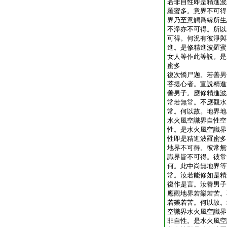
若非自性即是精進波
羅蜜多。意界不可得
界乃至意觸爲縁所生
不淨亦不可得。所以
可得。何況有彼淨與
進。是修精進波羅蜜
女人等作此等説。是
蜜多
復次憍尸迦。若善男
菩提心者。宣説精進
善男子。應修精進波
常若無常。不應觀水
常。何以故。地界地
水火風空識界自性空
性。是水火風空識界
性即是精進波羅蜜多
地界不可得。彼常無
識界皆不可得。彼常
何。此中尚無地界等
常。汝若能修如是精
復作是言。汝善男子
應觀地界若樂若苦。
若樂若苦。何以故。
空識界水火風空識界
非自性。是水火風空