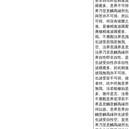
若非自性即是精進波
羅蜜多。意界不可得
界乃至意觸爲縁所生
與苦亦不可得。所以
可得。何況有彼樂之
進。是修精進波羅蜜
應修精進波羅蜜多。
我。不應觀法界意識
生諸受若我若無我。
空。法界意識界及意
法界乃至意觸爲縁所
界自性即非自性。是
生諸受自性亦非自性
波羅蜜多。於此精進
彼我無我亦不可得。
生諸受皆不可得。彼
者何。此中尚無意界
無我。汝若能修如是
多。復作是言。汝善
不應觀意界若淨若不
界及意觸意觸爲縁所
何以故。意界意界自
觸意觸爲縁所生諸受
生諸受自性空。是意
界乃至意觸爲縁所生