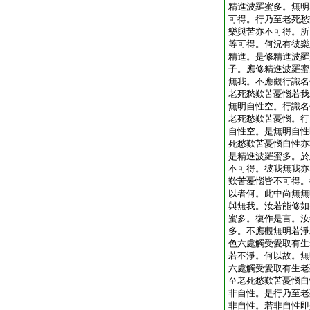
精進波羅蜜多。無明
可得。行乃至老死愁
樂與苦亦不可得。所
等可得。何況有彼樂
精進。是修精進波羅
子。應修精進波羅蜜
無我。不應觀行識名
老死愁歎苦憂惱若我
無明自性空。行識名
老死愁歎苦憂惱。行
自性空。是無明自性
死愁歎苦憂惱自性亦
是精進波羅蜜多。於
不可得。彼我無我亦
歎苦憂惱皆不可得。
以者何。此中尚無無
與無我。汝若能修如
蜜多。復作是言。汝
多。不應觀無明若淨
色六處觸受愛取有生
若不淨。何以故。無
六處觸受愛取有生老
至老死愁歎苦憂惱自
非自性。是行乃至老
非自性。若非自性即