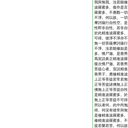
我與無我。汝若能修
波羅蜜多。復作是言
羅蜜多。不應觀一切
不淨。何以故。一切
摩訶薩行自性空。是
性即非自性。若非自
於此精進波羅蜜多。
可得。彼淨不淨亦不
無一切菩薩摩訶薩行
不淨。汝若能修如是
多。憍尸迦。是善男
爲宣説眞正精進波羅
復次憍尸迦。若善男
菩提心者。宣説精進
善男子。應修精進波
上正等菩提若常若無
正等菩提諸佛無上正
佛無上正等菩提自性
是精進波羅蜜多。於
無上正等菩提不可得
所以者何。此中尚無
得。何況有彼常與無
是修精進波羅蜜多。
修精進波羅蜜多。不
提若樂若苦。何以故