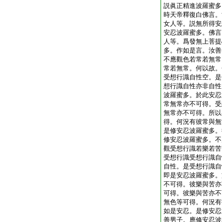
説眞正精進波羅蜜多
時天帝釋復白佛言。
女人等。説無所得安
安忍波羅蜜多。佛言
人等。爲發無上菩提
多。作如是言。汝善
不應觀色若常若無常
常若無常。何以故。
受想行識自性空。是
想行識自性亦非自性
波羅蜜多。於此安忍
常無常亦不可得。受
無常亦不可得。所以
得。何況有彼常與無
是修安忍波羅蜜多。
修安忍波羅蜜多。不
觀受想行識若樂若苦
受想行識受想行識自
自性。是受想行識自
即是安忍波羅蜜多。
不可得。彼樂與苦亦
可得。彼樂與苦亦不
無色等可得。何況有
如是安忍。是修安忍
善男子。應修安忍波