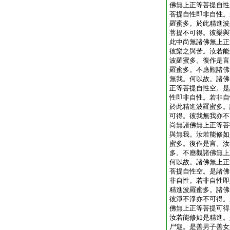
佛無上正等菩提自性
菩提自性即非自性。
羅蜜多。於此精進波
菩提不可得。彼樂與
此中尚無諸佛無上正
彼樂之與苦。汝若能
波羅蜜多。復作是言
羅蜜多。不應觀諸佛
無我。何以故。諸佛
正等菩提自性空。是
性即非自性。若非自
於此精進波羅蜜多。
可得。彼我無我亦不
尚無諸佛無上正等菩
與無我。汝若能修如
蜜多。復作是言。汝
多。不應觀諸佛無上
何以故。諸佛無上正
菩提自性空。是諸佛
非自性。若非自性即
精進波羅蜜多。諸佛
彼淨不淨亦不可得。
佛無上正等菩提可得
汝若能修如是精進。
尸迦。是善男子善女