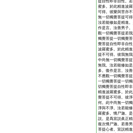
提自性即非自性。若
蜜多。於此精進波羅
可得。彼樂與苦亦不
無一切獨覺菩提可得
汝若能修如是精進。
作是言。汝善男子。
觀一切獨覺菩提若我
獨覺菩提一切獨覺菩
覺菩提自性即非自性
波羅蜜多。於此精進
提不可得。彼我無我
中尚無一切獨覺菩提
無我。汝若能修如是
多。復作是言。汝善
不應觀一切獨覺菩提
一切獨覺菩提一切獨
切獨覺菩提自性即非
精進波羅蜜多。於此
覺菩提不可得。彼淨
何。此中尚無一切獨
淨與不淨。汝若能修
羅蜜多。憍尸迦。是
説。是爲宣説眞正精
復次憍尸迦。若善男
菩提心者。宣説精進