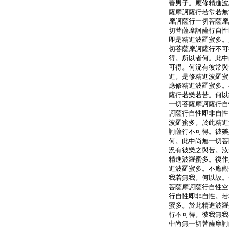
善男子。應修精進波
薩摩訶薩行若常若無
摩訶薩行一切菩薩摩
切菩薩摩訶薩行自性
即是精進波羅蜜多。
切菩薩摩訶薩行不可
得。所以者何。此中
可得。何況有彼常與
進。是修精進波羅蜜
應修精進波羅蜜多。
薩行若樂若苦。何以
一切菩薩摩訶薩行自
訶薩行自性即非自性
波羅蜜多。於此精進
訶薩行不可得。彼樂
何。此中尚無一切菩
況有彼樂之與苦。汝
精進波羅蜜多。復作
進波羅蜜多。不應觀
我若無我。何以故。
菩薩摩訶薩行自性空
行自性即非自性。若
蜜多。於此精進波羅
行不可得。彼我無我
中尚無一切菩薩摩訶