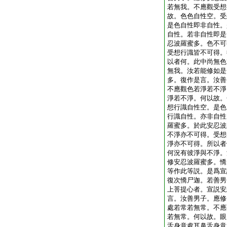
若無我。不應觀受想
故。色色自性空。受
是色自性即非自性。
自性。若非自性即是
忍波羅蜜多。色不可
受想行識皆不可得。
以者何。此中尚無色
無我。汝若能修如是
多。復作是言。汝善
不應觀色若淨若不淨
淨若不淨。何以故。
想行識自性空。是色
行識自性。亦非自性
羅蜜多。於此安忍波
不淨亦不可得。受想
淨亦不可得。所以者
何況有彼淨與不淨。
修安忍波羅蜜多。憍
等作此等説。是爲宣
復次憍尸迦。若善男
上菩提心者。宣説安
言。汝善男子。應修
處若常若無常。不應
若無常。何以故。眼
舌身意處耳鼻舌身意