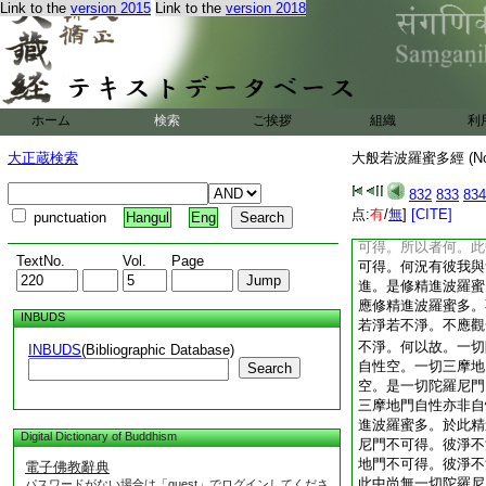
Link to the
version 2015
Link to the
version 2018
彼樂與苦亦不可得。
切陀羅尼門等可得。
若能修如是精進。是
是言。汝善男子。應
一切陀羅尼門若我若
摩地門若我若無我。
ホーム
検索
ご挨拶
組織
利
一切陀羅尼門自性空
三摩地門自性空。是
大正蔵検索
大般若波羅蜜多經 (N
非自性。是一切三摩
非自性即是精進波羅
832
833
834
蜜多。一切陀羅尼門
点:
有
/
無
]
[CITE]
punctuation
Hangul
Eng
可得。一切三摩地門
可得。所以者何。此
TextNo.
Vol.
Page
可得。何況有彼我與
進。是修精進波羅蜜
應修精進波羅蜜多。
INBUDS
若淨若不淨。不應觀
不淨。何以故。一切
INBUDS
(Bibliographic Database)
自性空。一切三摩地
Search
空。是一切陀羅尼門
三摩地門自性亦非自
進波羅蜜多。於此精
Digital Dictionary of Buddhism
尼門不可得。彼淨不
地門不可得。彼淨不
電子佛教辭典
此中尚無一切陀羅尼
パスワードがない場合は「guest」でログインしてくださ