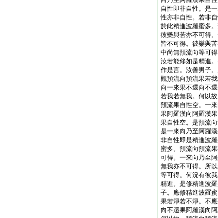
自性即非自性。是一
性亦非自性。若非自
於此精進波羅蜜多。
彼樂與苦亦不可得。
皆不可得。彼樂與苦
中尚無預流向等可得
汝若能修如是精進。
作是言。汝善男子。
觀預流向預流果若我
向一來果不還向不還
若我若無我。何以故
預流果自性空。一來
果阿羅漢向阿羅漢果
果自性空。是預流向
是一來向乃至阿羅漢
非自性即是精進波羅
蜜多。預流向預流果
可得。一來向乃至阿
無我亦不可得。所以
等可得。何況有彼我
精進。是修精進波羅
子。應修精進波羅蜜
果若淨若不淨。不應
向不還果阿羅漢向阿