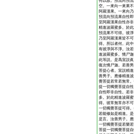
何以故。預流向預流
空。一來向一來果不
阿羅漢果。一來向乃
預流向預流果自性即
至阿羅漢果自性亦非
精進波羅蜜多。於此
預流果不可得。彼淨
乃至阿羅漢果皆不可
得。所以者何。此中
有彼淨與不淨。汝若
進波羅蜜多。憍尸迦
此等説。是爲宣説眞
復次憍尸迦。若善男
菩提心者。宣説精進
善男子。應修精進波
覺菩提若常若無常。
提一切獨覺菩提自性
自性即非自性。若非
多。於此精進波羅蜜
得。彼常無常亦不可
一切獨覺菩提可得。
若能修如是精進。是
是言。汝善男子。應
一切獨覺菩提若樂若
菩提一切獨覺菩提自