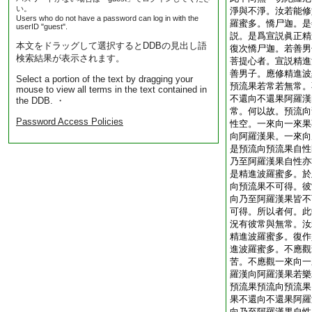
い。
淨與不淨。汝若能修
Users who do not have a password can log in with the
羅蜜多。憍尸迦。是
userID "guest".
説。是爲宣説眞正精
本文をドラッグして選択するとDDBの見出し語
復次憍尸迦。若善男
検索結果が表示されます。
菩提心者。宣説精進
善男子。應修精進波
Select a portion of the text by dragging your
預流果若常若無常。
mouse to view all terms in the text contained in
不還向不還果阿羅漢
the DDB. ・
常。何以故。預流向
Password Access Policies
性空。一來向一來果
向阿羅漢果。一來向
是預流向預流果自性
乃至阿羅漢果自性亦
是精進波羅蜜多。於
向預流果不可得。彼
向乃至阿羅漢果皆不
可得。所以者何。此
況有彼常與無常。汝
精進波羅蜜多。復作
進波羅蜜多。不應觀
苦。不應觀一來向一
羅漢向阿羅漢果若樂
預流果預流向預流果
果不還向不還果阿羅
向乃至阿羅漢果自性