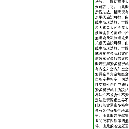
法故。世間便有淨天
天施設可得。由此般
所説法故。世間便有
廣果天施設可得。由
藏中所説法故。世間
現天善見天色究竟天
波羅蜜多祕密藏中所
無邊處天識無邊處天
想處天施設可得。由
藏中所説法故。世間
戒波羅蜜多安忍波羅
慮波羅蜜多般若波羅
般若波羅蜜多祕密藏
有内空外空内外空空
無爲空畢竟空無際空
自相空共相空一切法
性空無性自性空施設
蜜多祕密藏中所説法
界法性不虚妄性不變
定法住實際虚空界不
此般若波羅蜜多祕密
便有苦聖諦集聖諦滅
得。由此般若波羅蜜
世間便有四靜慮四無
得。由此般若波羅蜜