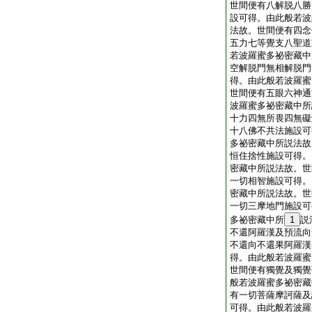
世間便有八解脱八勝
設可得。由此般若波
法故。世間便有四念
五力七等覺支八聖道
若波羅蜜多祕密藏中
空解脱門無相解脱門
得。由此般若波羅蜜
世間便有五眼六神通
波羅蜜多祕密藏中所
十力四無所畏四無礙
十八佛不共法施設可
多祕密藏中所説法故
恒住捨性施設可得。
密藏中所説法故。世
一切相智施設可得。
密藏中所説法故。世
一切三摩地門施設可
多祕密藏中所
1
説
不還阿羅漢及預流向
不還向不還果阿羅漢
得。由此般若波羅蜜
世間便有獨覺及獨覺
般若波羅蜜多祕密藏
有一切菩薩摩訶薩及
可得。由此般若波羅