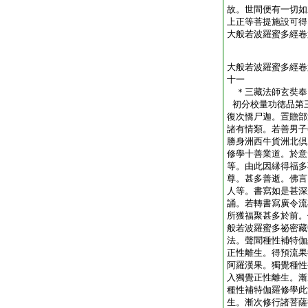
故。世間便有一切如
上正等菩提施設可得
大般若波羅蜜多經卷
大般若波羅蜜多經卷
十一
＊三藏法師玄奘
初分校量功徳品第
復次憍尸迦。置贍部
諸有情類。若善男子
勝身洲西牛貨洲北倶
修學十善業道。於意
等。由此因縁得福多
尊。甚多善逝。佛言
人等。書寫如是甚深
誦。若轉書寫廣令流
所獲福聚甚多於前。
般若波羅蜜多祕密藏
法。聲聞種性補特伽
正性離生。得預流果
阿羅漢果。獨覺種性
入獨覺正性離生。漸
種性補特伽羅修學此
生。漸次修行諸菩薩