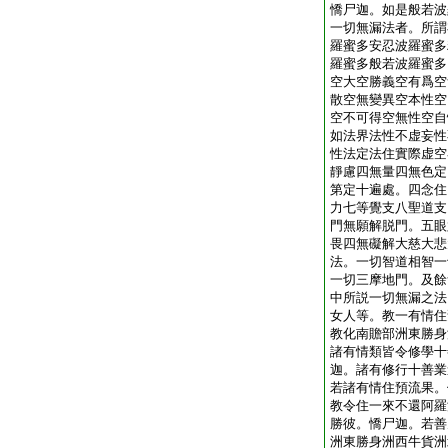
憍尸迦。如是般若波
一切無漏法者。所謂
羅蜜多安忍波羅蜜多
羅蜜多般若波羅蜜多
空大空勝義空有爲空
散空無變異空本性空
空不可得空無性空自
如法界法性不虚妄性
性法定法住實際虚空
靜慮四無量四無色定
第定十遍處。四念住
力七等覺支八聖道支
門無願解脱門。五眼
畏四無礙解大慈大悲
法。一切智道相智一
一切三摩地門。及餘
中所説一切無漏之法
女人等。教一有情住
教化南贍部洲東勝身
諸有情類皆令修學十
迦。諸有修行十善業
若諸有情住預流果。
教令住一來不還阿羅
勝彼。憍尸迦。若善
洲東勝身洲西牛貨洲