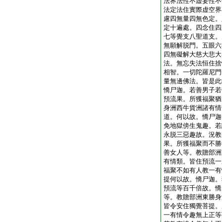
法界法性不虚妄性不
法定法住實際虚空界
慮四無量四無色定。
定十遍處。四念住四
七等覺支八聖道支。
無願解脱門。五眼六
四無礙解大慈大悲大
法。無忘失法恒住捨
相智。一切陀羅尼門
量無邊佛法。皆是此
憍尸迦。若善男子若
預流果。所獲福聚猶
身洲西牛貨洲諸有情
道。何以故。憍尸迦
免地獄傍生鬼趣。若
永脱三惡趣故。況教
果。所獲福聚而不勝
善女人等。教贍部洲
有情類。皆住預流一
福聚不如有人教一有
提何以故。憍尸迦。
預流等百千倍故。憍
等。教贍部洲東勝身
皆令安住獨覺菩提。
一有情令趣無上正等