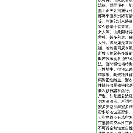
法故。世間便有一切
無上正等菩提施設可
部洲東勝身洲諸有情
等。教贍部洲東勝身
皆令修學十善業道。
女人等。由此因縁得
世尊。甚多善逝。佛
人等。書寫如是甚深
誦。若轉書寫廣令流
所獲若福聚甚多於前
般若波羅蜜多祕密藏
法。聲聞種性補特伽
正性離生。得預流果
羅漢果。獨覺種性補
獨覺正性離生。漸次
性補特伽羅修學此法
漸次修行諸菩薩行。
尸迦。如是般若波羅
切無漏法者。所謂布
蜜多安忍波羅蜜多精
蜜多般若波羅蜜多。
大空勝義空有爲空無
空無變異空本性空自
不可得空無性空自性