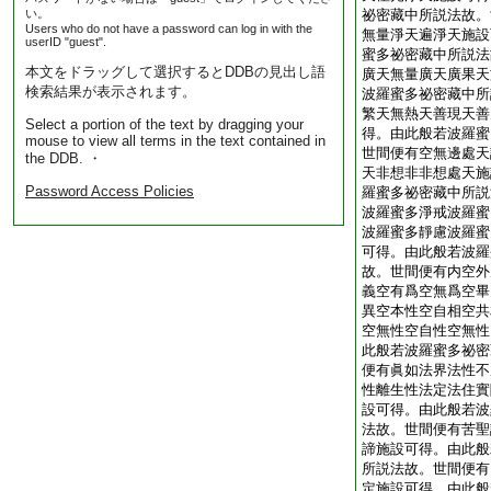
い。
祕密藏中所説法故。
Users who do not have a password can log in with the
無量淨天遍淨天施設
userID "guest".
蜜多祕密藏中所説法
本文をドラッグして選択するとDDBの見出し語
廣天無量廣天廣果天
検索結果が表示されます。
波羅蜜多祕密藏中所
繁天無熱天善現天善
Select a portion of the text by dragging your
得。由此般若波羅蜜
mouse to view all terms in the text contained in
世間便有空無邊處天
the DDB. ・
天非想非非想處天施
Password Access Policies
羅蜜多祕密藏中所説
波羅蜜多淨戒波羅蜜
波羅蜜多靜慮波羅蜜
可得。由此般若波羅
故。世間便有内空外
義空有爲空無爲空畢
異空本性空自相空共
空無性空自性空無性
此般若波羅蜜多祕密
便有眞如法界法性不
性離生性法定法住實
設可得。由此般若波
法故。世間便有苦聖
諦施設可得。由此般
所説法故。世間便有
定施設可得。由此般