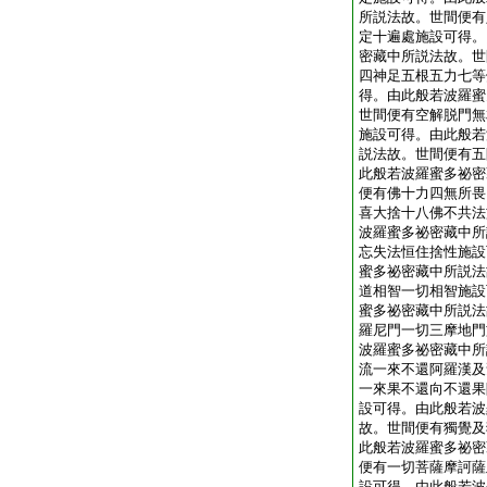
所説法故。世間便有
定十遍處施設可得。
密藏中所説法故。世
四神足五根五力七等
得。由此般若波羅蜜
世間便有空解脱門無
施設可得。由此般若
説法故。世間便有五
此般若波羅蜜多祕密
便有佛十力四無所畏
喜大捨十八佛不共法
波羅蜜多祕密藏中所
忘失法恒住捨性施設
蜜多祕密藏中所説法
道相智一切相智施設
蜜多祕密藏中所説法
羅尼門一切三摩地門
波羅蜜多祕密藏中所
流一來不還阿羅漢及
一來果不還向不還果
設可得。由此般若波
故。世間便有獨覺及
此般若波羅蜜多祕密
便有一切菩薩摩訶薩
設可得。由此般若波