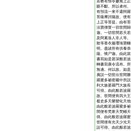
若教有情令趣無上正
眼不斷。所以者何。
有預流一來不還阿羅
菩薩摩訶薩故。便有
上正等菩提。由有菩
法寶僧寳一切世間歸
迦。一切世間若天若
及阿素洛人非人等。
散等香衣服瓔珞寶幢
明。盡諸所有供養恭
薩。憍尸迦。由此當
書寫如是甚深般若波
轉書寫廣令流布。所
無邊。何以故。如是
廣説一切世出世間勝
羅蜜多祕密藏中所説
利大族婆羅門大族長
可得。由此般若波羅
故。世間便有四大王
覩史多天樂變化天他
由此般若波羅蜜多祕
間便有梵衆天梵輔天
得。由此般若波羅蜜
世間便有光天少光天
設可得。由此般若波