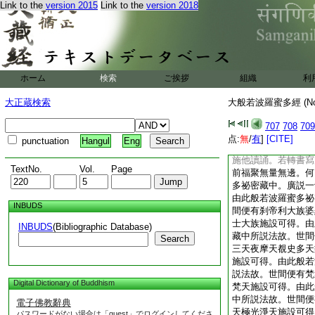
Link to the
version 2015
Link to the
version 2018
故。憍尸迦。若教有
令世間佛眼不斷。所
薩故。便有預流一來
提。由有菩薩摩訶薩
證得無上正等菩提。
有佛寶法寶僧寶一切
ホーム
検索
ご挨拶
組織
利
故。憍尸迦。一切世
門若婆羅門及阿素洛
大正蔵検索
大般若波羅蜜多經 (N
上妙花鬘塗散等香衣
珍奇伎樂燈明。盡諸
707
708
709
歎菩薩摩訶薩。憍尸
点:
無
/
有
]
[CITE]
punctuation
Hangul
Eng
子善女人等。書寫如
施他讀誦。若轉書寫
TextNo.
Vol.
Page
前福聚無量無邊。何
多祕密藏中。廣説一
由此般若波羅蜜多祕
INBUDS
間便有刹帝利大族婆
士大族施設可得。由
INBUDS
(Bibliographic Database)
藏中所説法故。世間
Search
三天夜摩天覩史多天
施設可得。由此般若
説法故。世間便有梵
Digital Dictionary of Buddhism
梵天施設可得。由此
中所説法故。世間便
電子佛教辭典
天極光淨天施設可得
パスワードがない場合は「guest」でログインしてくださ