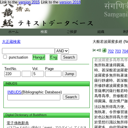
Link to the
version 2015
Link to the
version 2018
忍不得忿恚不得行安
精進不得懈怠不得行
得靜慮不得散亂不得
不得般若不得惡慧不
尸迦。菩薩摩訶薩。
爲導。修習一切波羅
ホーム
検索
ご挨拶
組織
利
訶薩行布施時。甚深
導。所修布施波羅蜜
大正蔵検索
大般若波羅蜜多經 (N
是菩薩摩訶薩行淨戒
多爲尊爲導。所修淨
702
703
704
速得圓滿。是菩薩摩
punctuation
Hangul
Eng
若波羅蜜多爲尊爲導
無所執著速得圓滿。
TextNo.
Vol.
Page
時。甚深般若波羅蜜
波羅蜜多無所執著速
薩行靜慮時。甚深般
INBUDS
所修靜慮波羅蜜多無
菩薩摩訶薩行般若時
INBUDS
(Bibliographic Database)
爲尊爲導。所修般若
Search
得圓滿。復次憍尸迦
法以無所得爲方便。
無執著。令所修習速
Digital Dictionary of Buddhism
於色以無所得爲方便
於受想行識以無所得
電子佛教辭典
羅蜜多。由此因縁無
パスワードがない場合は「guest」でログインしてくださ