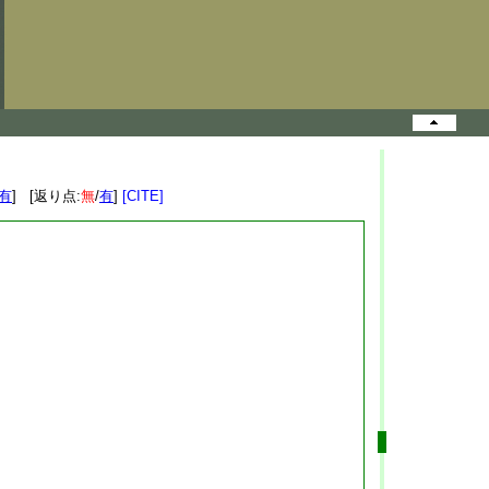
有
] [返り点:
無
/
有
]
[CITE]