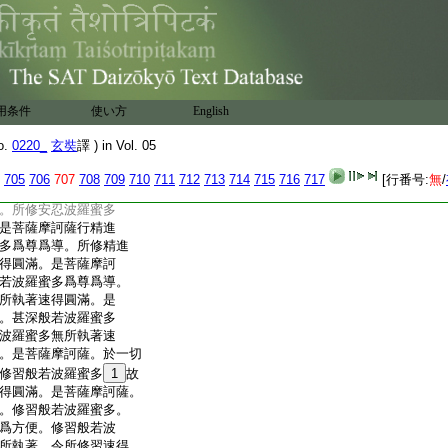
忍者。行精進時。不得
精進者。行靜慮時。不
行靜慮者。行般若時。
得行般若者。復次憍
甚深般若波羅蜜多爲尊
蜜多令速圓滿。是菩薩摩
用条件
使い方
English
般若波羅蜜多爲尊爲
多無所執著速得圓滿。
o.
0220_
玄奘
譯 ) in Vol. 05
時。甚深般若波羅蜜
戒波羅蜜多無所執著
705
706
707
708
709
710
711
712
713
714
715
716
717
[行番号:
無
/
訶薩行安忍時。甚深般
。所修安忍波羅蜜多
是菩薩摩訶薩行精進
多爲尊爲導。所修精進
得圓滿。是菩薩摩訶
若波羅蜜多爲尊爲導。
所執著速得圓滿。是
。甚深般若波羅蜜多
波羅蜜多無所執著速
。是菩薩摩訶薩。於一切
修習般若波羅蜜多
1
故
得圓滿。是菩薩摩訶薩。
。修習般若波羅蜜多。
爲方便。修習般若波
所執著。令所修習速得