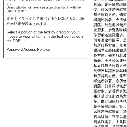
い。
圓滿。是菩薩摩訶薩
Users who do not have a password can log in with the
便。修習般若波羅蜜
userID "guest".
無所得爲方便。修習
本文をドラッグして選択するとDDBの見出し語
縁無所執著。令所修
検索結果が表示されます。
訶薩。於色處以無所
羅蜜多。於聲香味觸
Select a portion of the text by dragging your
修習般若波羅蜜多。
mouse to view all terms in the text contained in
所修習速得圓滿。是
the DDB. ・
無所得爲方便。修習
Password Access Policies
眼識界及眼觸眼觸爲
爲方便。修習般若波
執著。令所修習速得
耳界以無所得爲方便
於聲界耳識界及耳觸
無所得爲方便。修習
縁無所執著。令所修
訶薩。於鼻界以無所
羅蜜多。於香界鼻識
生諸受以無所得爲方
多。由此因縁無所執
是菩薩摩訶薩。於舌
習般若波羅蜜多。於
觸爲縁所生諸受以無
若波羅蜜多。由此因
速得圓滿。是菩薩摩