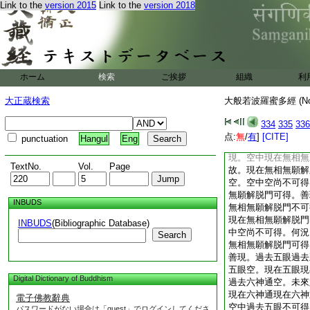
Link to the
version 2015
Link to the
version 2018
不可得。何況空中有
善現。空中過去未來
何以故。過去未來現
性亦空。空中空尚不
未來現在空解脱門可
無相無願解脱門不可
ホーム
検索
ご挨拶
組織
利
無願解脱門即是空。
可得。何況空中有過
大正蔵検索
大般若波羅蜜多經 (N
得。善現。空中未來
得。何以故。未來無
334
335
336
空性亦空。空中空尚
点:
無
/
有
]
[CITE]
punctuation
Hangul
Eng
何況空中有未來無相
現。空中現在無相無
TextNo.
Vol.
Page
故。現在無相無願解
空。空中空尚不可得
無願解脱門可得。善
INBUDS
無相無願解脱門不可
現在無相無願解脱門
INBUDS
(Bibliographic Database)
中空尚不可得。何況
Search
無相無願解脱門可得
善現。過去五眼過去
五眼空。現在五眼現
Digital Dictionary of Buddhism
過去六神通空。未來
現在六神通現在六神
電子佛教辭典
空中過去五眼不可得
パスワードがない場合は「guest」でログインしてくださ