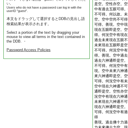
い。
是空。空性亦空。空
Users who do not have a password can log in with the
中有過去五眼可得。
userID "guest".
不可得。何以故。未
本文をドラッグして選択するとDDBの見出し語
空。空中空尚不可得
検索結果が表示されます。
可得。善現。空中現
現在五眼即是空。空
Select a portion of the text by dragging your
得。何況空中有現在
mouse to view all terms in the text contained in
過去未來現在五眼不
the DDB. ・
未來現在五眼即是空
Password Access Policies
不可得。何況空中有
得。善現。空中過去
過去六神通即是空。
不可得。何況空中有
現。空中未來六神通
來六神通即是空。空
可得。何況空中有未
空中現在六神通不可
通即是空。空性亦空
況空中有現在六神通
未來現在六神通不可
現在六神通即是空。
可得。何況空中有過
得
善現。過去佛十力過
力未來佛十力空。現