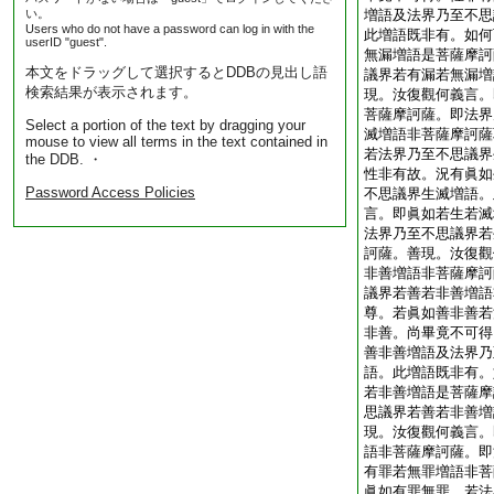
い。
増語及法界乃至不思
Users who do not have a password can log in with the
此増語既非有。如何
userID "guest".
無漏増語是菩薩摩訶
本文をドラッグして選択するとDDBの見出し語
議界若有漏若無漏増
検索結果が表示されます。
現。汝復觀何義言。
菩薩摩訶薩。即法界
Select a portion of the text by dragging your
滅増語非菩薩摩訶薩
mouse to view all terms in the text contained in
若法界乃至不思議界
the DDB. ・
性非有故。況有眞如
Password Access Policies
不思議界生滅増語。
言。即眞如若生若滅
法界乃至不思議界若
訶薩。善現。汝復觀
非善増語非菩薩摩訶
議界若善若非善増語
尊。若眞如善非善若
非善。尚畢竟不可得
善非善増語及法界乃
語。此増語既非有。
若非善増語是菩薩摩
思議界若善若非善増
現。汝復觀何義言。
語非菩薩摩訶薩。即
有罪若無罪増語非菩
眞如有罪無罪。若法