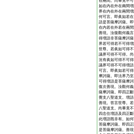
在兩間。尚畢竟不可
如在内在外在兩間増
界在内在外在兩間増
何可言。即眞如若在
語是菩薩摩訶薩。即
在内若在外若在兩間
善現。汝復觀何義言
得増語非菩薩摩訶薩
界若可得若不可得増
世尊。若眞如可得不
議界可得不可得。尚
況有眞如可得不可得
議界可得不可得増語
可言。即眞如若可得
摩訶薩。即法界乃至
可得増語是菩薩摩訶
復次善現。汝觀何義
薩摩訶薩。即四正斷
覺支八聖道支。増語
善現。答言世尊。若
八聖道支。尚畢竟不
四念住増語及四正斷
此増語既非有。如何
菩薩摩訶薩。即四正
是菩薩摩訶薩。善現