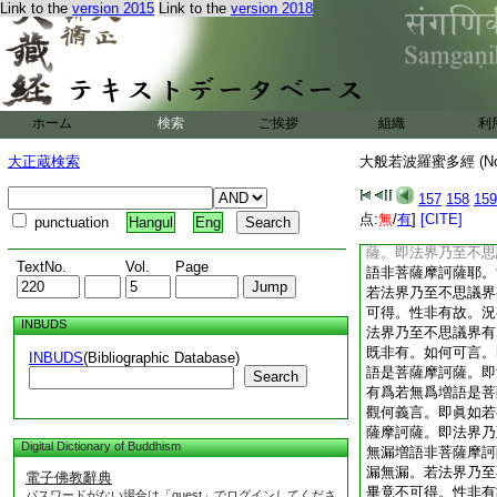
Link to the
version 2015
Link to the
version 2018
議界若寂靜若不寂靜
善現。汝復觀何義言
離増語非菩薩摩訶薩
界若遠離若不遠離増
世尊。若眞如遠離不
議界遠離不遠離。尚
ホーム
検索
ご挨拶
組織
利
況有眞如遠離不遠離
議界遠離不遠離増語
大正蔵検索
大般若波羅蜜多經 (N
可言。即眞如若遠離
摩訶薩。即法界乃至
157
158
159
遠離増語是菩薩摩訶
点:
無
/
有
]
[CITE]
punctuation
Hangul
Eng
言。即眞如若有爲若
薩。即法界乃至不思
TextNo.
Vol.
Page
語非菩薩摩訶薩耶。
若法界乃至不思議界
可得。性非有故。況
INBUDS
法界乃至不思議界有
既非有。如何可言。
INBUDS
(Bibliographic Database)
語是菩薩摩訶薩。即
Search
有爲若無爲増語是菩
觀何義言。即眞如若
薩摩訶薩。即法界乃
Digital Dictionary of Buddhism
無漏増語非菩薩摩訶
漏無漏。若法界乃至
電子佛教辭典
畢竟不可得。性非有
パスワードがない場合は「guest」でログインしてくださ