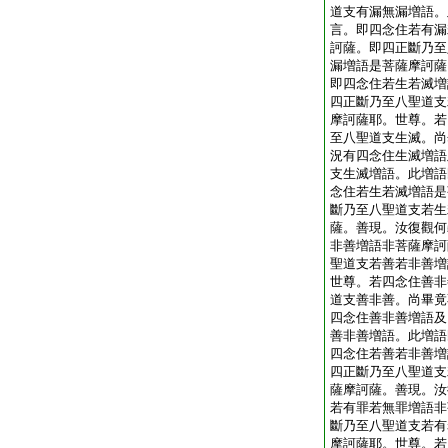
道支有漏無漏増語。
言。即四念住若有漏
訶薩。即四正斷乃至
漏増語是菩薩摩訶薩
即四念住若生若滅増
四正斷乃至八聖道支
摩訶薩耶。世尊。若
至八聖道支生滅。尚
況有四念住生滅増語
支生滅増語。此増語
念住若生若滅増語是
斷乃至八聖道支若生
薩。善現。汝復觀何
非善増語非菩薩摩訶
聖道支若善若非善増
世尊。若四念住善非
道支善非善。尚畢竟
四念住善非善増語及
善非善増語。此増語
四念住若善若非善増
四正斷乃至八聖道支
薩摩訶薩。善現。汝
若有罪若無罪増語非
斷乃至八聖道支若有
摩訶薩耶。世尊。若