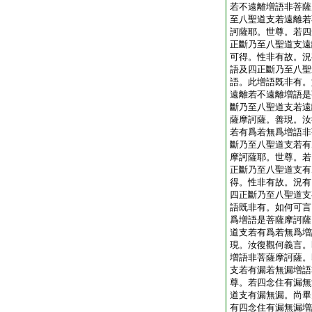
若不遠離増語非菩薩
至八聖道支若遠離若
訶薩耶。世尊。若四
正斷乃至八聖道支遠
可得。性非有故。況
語及四正斷乃至八聖
語。此増語既非有。
遠離若不遠離増語是
斷乃至八聖道支若遠
薩摩訶薩。善現。汝
若有爲若無爲増語非
斷乃至八聖道支若有
摩訶薩耶。世尊。若
正斷乃至八聖道支有
得。性非有故。況有
四正斷乃至八聖道支
語既非有。如何可言
爲増語是菩薩摩訶薩
道支若有爲若無爲増
現。汝復觀何義言。
増語非菩薩摩訶薩。
支若有漏若無漏増語
尊。若四念住有漏無
道支有漏無漏。尚畢
有四念住有漏無漏増