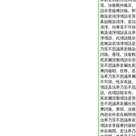
現。汝復觀何義言。
語非菩薩摩訶薩。即
雜染若清淨増語非菩
眞如雜染清淨。若法
清淨。尚畢竟不可得
雜染清淨増語及法界
淨増語。此増語既非
若雜染若清淨増語是
乃至不思議界若雜染
訶薩。善現。汝復觀
死若屬涅槃増語非菩
至不思議界若屬生死
摩訶薩耶。世尊。若
法界乃至不思議界屬
不可得。性非有故。
増語及法界乃至不思
語。此増語既非有。
死若屬涅槃増語是菩
至不思議界若屬生死
摩訶薩。善現。汝復
内若在外若在兩間増
法界乃至不思議界若
増語非菩薩摩訶薩耶
外在兩間。若法界乃