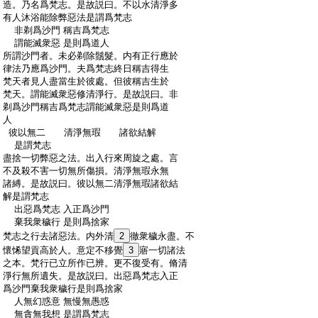
:
造。乃名爲梵志。是故説曰。不以水清淨多
:
有人沐浴能除弊惡法是謂爲梵志
:
非剃爲沙門 稱吉爲梵志
:
謂能滅衆惡 是則爲道人
:
所謂沙門者。未必剃除鬚髮。内有正行應於
:
律法乃應爲沙門。夫爲梵志終日稱吉得生
:
梵天者見人盡當生於彼處。但彼稱吉生於
:
梵天。謂能滅衆惡修清淨行。是故説曰。非
:
剃爲沙門稱吉爲梵志謂能滅衆惡是則爲道
:
人
:
彼以無二 清淨無瑕 諸欲結解
:
是謂梵志
:
盡捨一切弊惡之法。出入行來周旋之處。言
:
不及殺不害一切無所傷損。清淨無瑕永無
:
諸縛。是故説曰。彼以無二清淨無瑕諸欲結
:
解是謂梵志
:
出惡爲梵志 入正爲沙門
:
棄我衆穢行 是則爲捨家
:
梵志之行去諸惡法。内外清
2
徹衆穢永盡。不
:
懷悕望貢高於人。意定不移覺
3
寤一切諸法
:
之本。梵行已立所作已辨。更不復受有。脩清
:
淨行無所遺失。是故説曰。出惡爲梵志入正
:
爲沙門棄我衆穢行是則爲捨家
:
人無幻惑意 無慢無愚惑
:
無貪無我想 是謂爲梵志