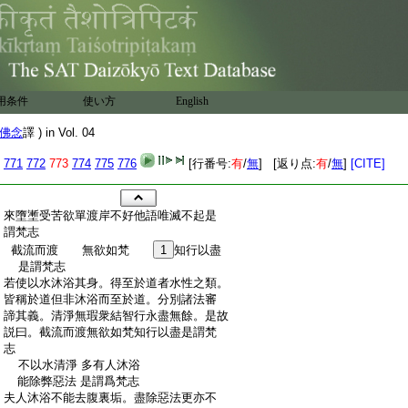
用条件
使い方
English
佛念
譯 ) in Vol. 04
771
772
773
774
775
776
[行番号:
有
/
無
] [返り点:
有
/
無
]
[CITE]
:
來墮壍受苦欲單渡岸不好他語唯滅不起是
:
謂梵志
:
截流而渡 無欲如梵
1
知行以盡
:
是謂梵志
:
若使以水沐浴其身。得至於道者水性之類。
:
皆稱於道但非沐浴而至於道。分別諸法審
:
諦其義。清淨無瑕衆結智行永盡無餘。是故
:
説曰。截流而渡無欲如梵知行以盡是謂梵
:
志
:
不以水清淨 多有人沐浴
:
能除弊惡法 是謂爲梵志
:
夫人沐浴不能去腹裏垢。盡除惡法更亦不