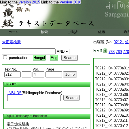
Link to the
version 2015
Link to the
version 2018
ホーム
検索
ご挨拶
組織
利
大正蔵検索
出曜經 (No.
0212_
竺
768
769
770
punctuation
Hangul
Eng
T0212_.04.0770a01
TextNo.
Vol.
Page
T0212_.04.0770a02
T0212_.04.0770a03
T0212_.04.0770a04
INBUDS
T0212_.04.0770a05
INBUDS
(Bibliographic Database)
T0212_.04.0770a06
Search
T0212_.04.0770a07
T0212_.04.0770a08
T0212_.04.0770a09
T0212_.04.0770a10
Digital Dictionary of Buddhism
T0212_.04.0770a11
電子佛教辭典
T0212_.04.0770a12
パスワードがない場合は「guest」でログインしてくださ