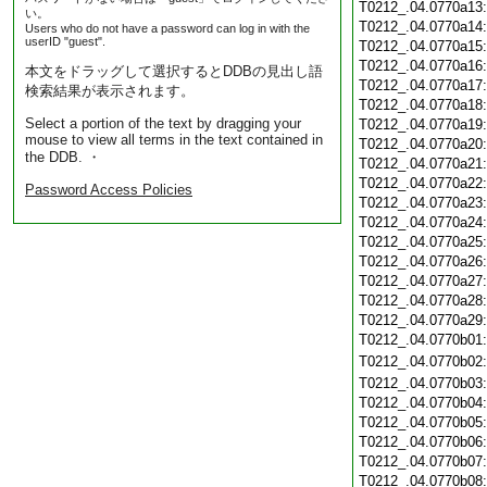
T0212_.04.0770a13
い。
T0212_.04.0770a14
Users who do not have a password can log in with the
userID "guest".
T0212_.04.0770a15
T0212_.04.0770a16
本文をドラッグして選択するとDDBの見出し語
T0212_.04.0770a17
検索結果が表示されます。
T0212_.04.0770a18
Select a portion of the text by dragging your
T0212_.04.0770a19
mouse to view all terms in the text contained in
T0212_.04.0770a20
the DDB. ・
T0212_.04.0770a21
T0212_.04.0770a22
Password Access Policies
T0212_.04.0770a23
T0212_.04.0770a24
T0212_.04.0770a25
T0212_.04.0770a26
T0212_.04.0770a27
T0212_.04.0770a28
T0212_.04.0770a29
T0212_.04.0770b01
T0212_.04.0770b02
T0212_.04.0770b03
T0212_.04.0770b04
T0212_.04.0770b05
T0212_.04.0770b06
T0212_.04.0770b07
T0212_.04.0770b08