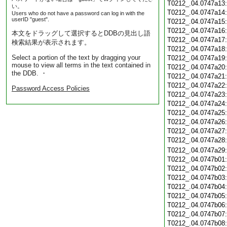
T0212_.04.0747a13
い。
T0212_.04.0747a14
Users who do not have a password can log in with the
userID "guest".
T0212_.04.0747a15
T0212_.04.0747a16
本文をドラッグして選択するとDDBの見出し語
T0212_.04.0747a17
検索結果が表示されます。
T0212_.04.0747a18
Select a portion of the text by dragging your
T0212_.04.0747a19
mouse to view all terms in the text contained in
T0212_.04.0747a20
the DDB. ・
T0212_.04.0747a21
T0212_.04.0747a22
Password Access Policies
T0212_.04.0747a23
T0212_.04.0747a24
T0212_.04.0747a25
T0212_.04.0747a26
T0212_.04.0747a27
T0212_.04.0747a28
T0212_.04.0747a29
T0212_.04.0747b01
T0212_.04.0747b02
T0212_.04.0747b03
T0212_.04.0747b04
T0212_.04.0747b05
T0212_.04.0747b06
T0212_.04.0747b07
T0212_.04.0747b08