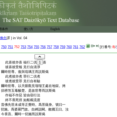
用条件
使い方
English
佛念
譯 ) in Vol. 04
750
751
752
753
754
755
756
757
758
759
760
761
762
[行番号:
有
/
:
此喜彼亦喜 福行二倶
1
喜
:
彼喜彼受報 見行自清淨
:
爾時世尊。復與琉璃王而説斯偈
:
此煮彼亦煮 罪行二倶煮
:
彼煮彼受罪 見行自有驗
:
爾時世尊。以天眼觀見瑠瑠王處在地獄。拷
:
掠榜笞五毒酸楚。是故世尊而説斯偈
:
作福不作惡 皆由宿行法
:
終不畏死徑 如船截流渡
:
昔佛先世未成等正覺時。爲菩薩身。號曰一
:
切施。爲婆羅門故。自縛詣闕。敵國王曰。汝
:
今畏吾。爾時一切施而説斯偈