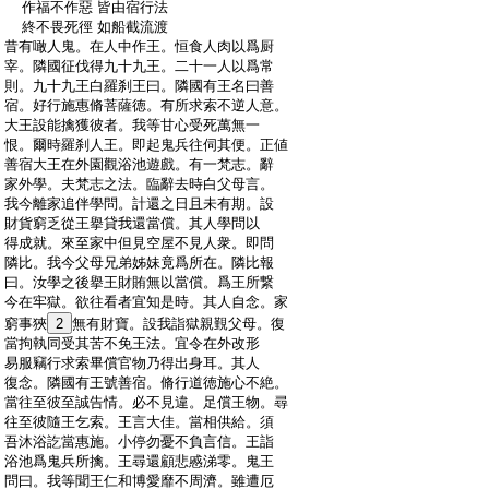
:
作福不作惡 皆由宿行法
:
終不畏死徑 如船截流渡
:
昔有噉人鬼。在人中作王。恒食人肉以爲厨
:
宰。隣國征伐得九十九王。二十一人以爲常
:
則。九十九王白羅刹王曰。隣國有王名曰善
:
宿。好行施惠脩菩薩徳。有所求索不逆人意。
:
大王設能擒獲彼者。我等甘心受死萬無一
:
恨。爾時羅刹人王。即起鬼兵往伺其便。正値
:
善宿大王在外園觀浴池遊戲。有一梵志。辭
:
家外學。夫梵志之法。臨辭去時白父母言。
:
我今離家追伴學問。計還之日且未有期。設
:
財貨窮乏從王擧貸我還當償。其人學問以
:
得成就。來至家中但見空屋不見人衆。即問
:
隣比。我今父母兄弟姊妹竟爲所在。隣比報
:
曰。汝學之後擧王財賄無以當償。爲王所繋
:
今在牢獄。欲往看者宜知是時。其人自念。家
:
窮事狹
2
無有財寶。設我詣獄親覲父母。復
:
當拘執同受其苦不免王法。宜令在外改形
:
易服竊行求索畢償官物乃得出身耳。其人
:
復念。隣國有王號善宿。脩行道徳施心不絶。
:
當往至彼至誠告情。必不見違。足償王物。尋
:
往至彼隨王乞索。王言大佳。當相供給。須
:
吾沐浴訖當惠施。小停勿憂不負言信。王詣
:
浴池爲鬼兵所擒。王尋還顧悲慼涕零。鬼王
:
問曰。我等聞王仁和博愛靡不周濟。雖遭厄