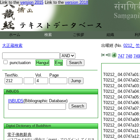
Link to the
version 2015
Link to the
version 2018
ホーム
検索
ご挨拶
組織
利
大正蔵検索
出曜經 (No.
0212_
竺
747
748
749
punctuation
Hangul
Eng
T0212_.04.0747a01
TextNo.
Vol.
Page
T0212_.04.0747a02
T0212_.04.0747a03
T0212_.04.0747a04
INBUDS
T0212_.04.0747a05
INBUDS
(Bibliographic Database)
T0212_.04.0747a06
Search
T0212_.04.0747a07
T0212_.04.0747a08
T0212_.04.0747a09
T0212_.04.0747a10
Digital Dictionary of Buddhism
T0212_.04.0747a11
電子佛教辭典
T0212_.04.0747a12
パスワードがない場合は「guest」でログインしてくださ