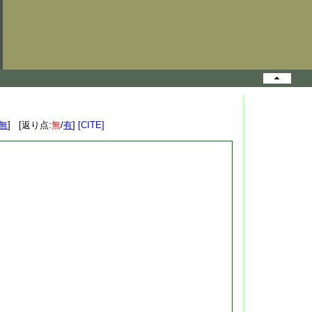
無
] [返り点:
無
/
有
]
[CITE]