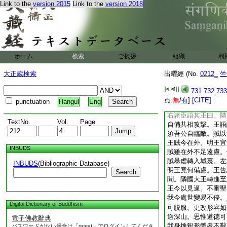
Link to the
version 2015
Link to the
version 2018
財施者。一人足充。
事不同。
15
由如
諸天萬二千摩竭衆生
室之中説微妙法。八
情通達無
16
形罣
也。所謂財施者。今
ホーム
検索
ご挨拶
組織
利
至求天上道者。彼人
盡。是故説曰衆施法
大正蔵検索
出曜經 (No.
0212_
竺
在俗處樂亂想之本。
法樂者。暢達演説問
731
732
733
入耳。是故説曰衆樂
点:
無
/
有
]
[CITE]
punctuation
Hangul
Eng
者。昔有隣國之王。
右諸臣語其王曰。隣
TextNo.
Vol.
Page
自備共相攻撃。王語
須吾公自臨敵。賊以
王賊今在外。明王宜
INBUDS
賊雖在外不足遠慮。
賊暴虐轉入城裏。左
INBUDS
(Bibliographic Database)
明王竟何備慮。王告
Search
聞。隣國大王轉進至
王今以見逼。不審聖
我今處世變易不停。
Digital Dictionary of Buddhism
可脱服。更改形容如
適深山。思惟道徳可
電子佛教辭典
我身擒殺形體者不辭
パスワードがない場合は「guest」でログインしてくださ