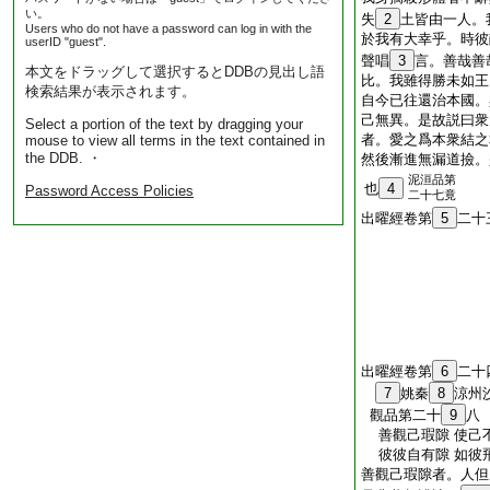
い。
失
2
土皆由一人。
Users who do not have a password can log in with the
於我有大幸乎。時彼
userID "guest".
聲唱
3
言。善哉善
本文をドラッグして選択するとDDBの見出し語
比。我雖得勝未如王
検索結果が表示されます。
自今已往還治本國。
己無異。是故説曰衆
Select a portion of the text by dragging your
者。愛之爲本衆結之
mouse to view all terms in the text contained in
the DDB. ・
然後漸進無漏道撿。
泥洹品第
也
4
Password Access Policies
二十七竟
出曜經卷第
5
二十
出曜經卷第
6
二十
7
姚秦
8
涼州
觀品第二十
9
八
善觀己瑕隙 使己
彼彼自有隙 如彼
善觀己瑕隙者。人但