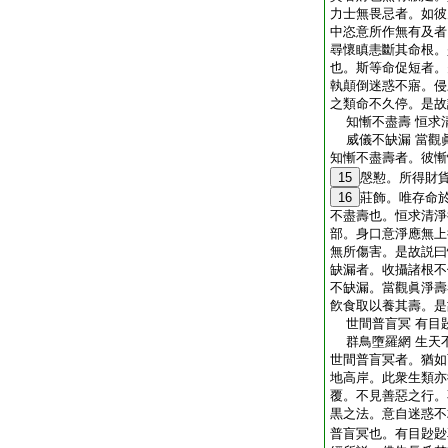
力士無畏忌者。如彼
中恣意所作無有及者
尋懷瞋恚斷其命根。
也。斯等命促短者。
執顛倒迷惑不寤。侵
之類命不久停。是故
知慚不盡壽 恒求
威儀不缺漏 當觀
知慚不盡壽者。彼慚
15
慇懃。所得財
16
莊飾。唯存命
不盡壽也。恒求清淨
部。身口意淨應無上
無所傷害。是故説曰
缺漏者。收攝諸根不
不缺漏。當觀眞淨壽
飮食取以養其壽。是
世間普盲冥 有目
群鳥墮羅網 生天
世間普盲冥者。猶如
地高岸。此衆生類亦
覆。不見善惡之行。
黒之法。意自迷惑不
普盲冥也。有目尟尟