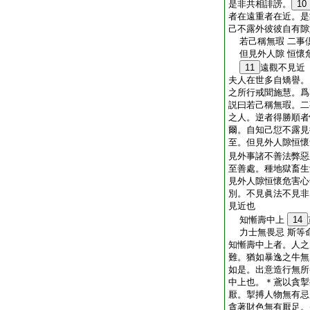
是非共相誹謗。
10
者在遠重者在近。是
己不露外彼彼自有隙
若己稱無瑕 二事
但見外人隙 恒懷
11
遠觀不見近
夫人在世多自矯譽。
之所行戒聞施慧。爲
説曰若己稱無瑕。二
之人。逆者得勝順者
爾。自知己愆不露見
至。但見外人隙恒懷
見外事諸不善法弊惡
至善處。種地獄畜生
見外人隙恒懷危害心
別。不見眞法不見非
見近也
知慚壽中上
14
力士無畏忌 斯等
知慚壽中上者。人之
難。猶如暴逸之牛無
如是。出意造行無所
中上也。＊鳶以貪掣
厭。掣搏人物無有忌
貪著財色無有厭足。