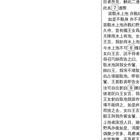
目者所見。解此二邊
此名
7
邊際
當觀水上泡 亦觀
如是不觀身 亦不
當觀水上泡亦觀幻野
久停。昔有國王女爲
天降雨水上有泡。女
王言。我欲得水上泡
今水上泡不可
8
獲
女白王言。説不得者
尋召巧師而告之曰。
取水泡與我女作鬘。
師白王。我等不堪取
自占堪能取泡。即前
鬘。王甚歡喜即告女
汝可自往躬自
9
瞻
彼老匠白王女言。我
王女躬自取泡我當作
壞不能得之。如是終
而捨之去。女白王言
願王與我作紫金鬘。
上泡者誑惑人目。雖
野馬亦復如是。渇愛
僞樂少苦多。爲磨滅
在世無幾。不爲死王