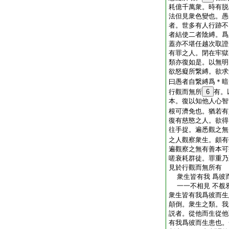
耗億千萬衆。時有脱
法但見衆色變也。愚
者。世多有人行跡不
者結使二者陰縛。爲
蓋亦不堪任越次取證
有罪之人。閉在牢獄
類亦復如是。以無明
欲怒癡所繋縛。欲求
曰愚者自繋縛爲＊暗
行觀而無所
6
有。
本。復以知他人心智
根可濟免也。猶若有
復有慈愍之人。欲得
往手捉。遍悉觀之無
之人觀察衆生。頗有
遍觀察之無有善本可
嗟衰耗群徒。罪重乃
見於行觀而無所有
衆生皆有我 爲彼
一一不相見 不覩
衆生皆有我爲彼而生
顛倒。衆生之類。我
説者。從他而生從他
有我爲彼而生患也。