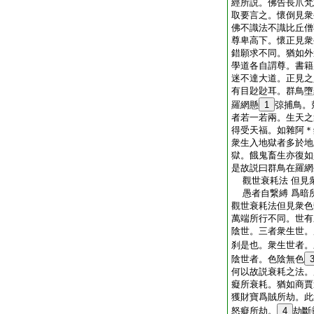
經所説。佛告長爪梵
取要言之。懷倒見衆
佛不識法不識比丘僧
尊卑高下。懷正見衆
錯願求不同。猶如外
學道各自謂尊。書籍
迷不達大道。正見之
有目尟尟耳。群鳥墮
羅網懸
1
弶捕鳥。
者若一若兩。生天之
得受天福。如雜阿＊
衆生入地獄者多於地
獄。餓鬼畜生亦復如
是故説曰群鳥在羅網
觀世衰耗法 但見
愚者自繋縛 爲暗
觀世衰耗法但見衆色
萬端所行不同。世有
陰世。三者衆生世。
刹是也。衆生世者。
陰世者。色陰無色
何以故説衰耗之法。
癡所衰耗。猶如商賈
獲財寶爲賊所劫。此
怒癡所劫。
4
劫斷