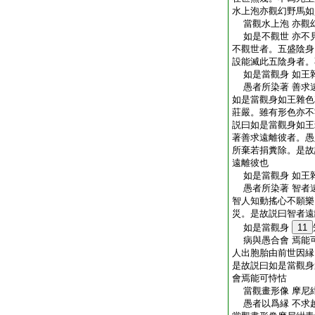
水上泡亦觀幻野馬如
當觀水上泡 亦觀
如是不觀世 亦不
不觀世者。五盛陰身
設能滅此五陰身者。
如是當觀身 如王
愚者所染著 善求
如是當觀身如王雜色
莊嚴。雖有形色亦不
説曰如是當觀身如王
著善求遠離彼者。愚
所棄若捐糞除。是故
遠離彼也
如是當觀身 如王
愚者所染著 智者
智人知動搖心不願樂
災。是故説曰智者遠
如是當觀身
11
病與愚合會 焉能
人出胞胎由前世因縁
是故説曰如是當觀身
會焉能可恃怙
當觀畫形像 摩尼
愚者以爲縁 不求