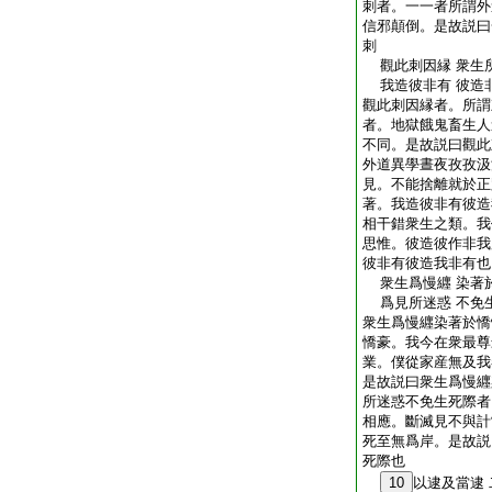
刺者。一一者所謂外
信邪顛倒。是故説曰
刺
觀此刺因縁 衆生
我造彼非有 彼造
觀此刺因縁者。所謂
者。地獄餓鬼畜生人
不同。是故説曰觀此
外道異學晝夜孜孜汲
見。不能捨離就於正
著。我造彼非有彼造
相干錯衆生之類。我
思惟。彼造彼作非我
彼非有彼造我非有也
衆生爲慢纒 染著
爲見所迷惑 不免
衆生爲慢纒染著於憍
憍豪。我今在衆最尊
業。僕從家産無及我
是故説曰衆生爲慢纒
所迷惑不免生死際者
相應。斷滅見不與計
死至無爲岸。是故説
死際也
10
以逮及當逮