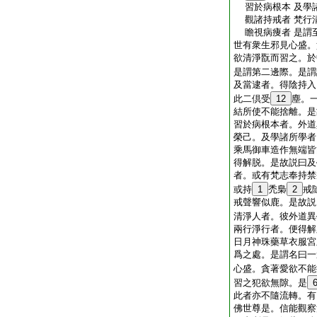
習於病根本 及學
觀諸持戒者 梵行
瞻視病痩者 是謂
世有衆生邪見心盛。
欲清淨翫而習之。於
是謂第二邊際。是謂
及當逮者。得陰持入
此二倶受
12
塵。
結所使不能捨離。是
習於病根本者。外道
榮己。及學諸所學者
乘馬御車造作無端皆
得解脱。是故説曰及
者。或有梵志奉持禁
或持
1
禿梟
2
戒
戒聲響似鹿。是故説
清淨人者。彼外道異
兩行淨行者。便得解
日月神珠藥草衣服宮
爲之處。是謂名曰一
心盛。貪著愛欲不能
習之犯欲無隙。是
此者亦不隨流轉。有
佛世尊是。信能觀察