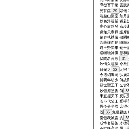
導從百千衆 雲騰
見菩薩
29
嚴儀
端坐山巖室 如月
妙色淨端嚴 猶若
虔心肅然發 恭歩
猶如天帝釋 詣摩
歛容執禮儀 敬問
菩薩詳而動 隨順
時王勞問畢 端坐
瞪矚瞻神儀 顏和
伏聞名高族
31
欽情久蘊積 今欲
日光之
32
元宗
令徳紹遺嗣 弘廣
賢明年幼少 何故
超世聖王子 乞食
妙體應塗香 何
3
手宜握天下 反以
若不代父王 受禪
吾今分半國 庶望
既
35
免逼親嫌
當體我誠言 貪
3
或恃名勝族 才徳
不欲降高節 屈下