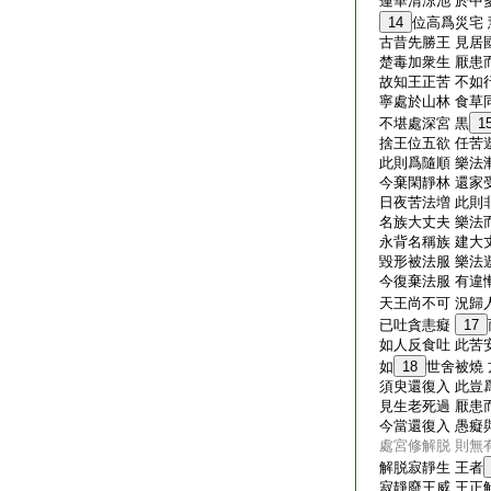
蓮華清涼池 於中
14
位高爲災宅
古昔先勝王 見居
楚毒加衆生 厭患
故知王正苦 不如
寧處於山林 食草
不堪處深宮 黒
1
捨王位五欲 任苦
此則爲隨順 樂法
今棄閑靜林 還家
日夜苦法増 此則
名族大丈夫 樂法
永背名稱族 建大
毀形被法服 樂法
今復棄法服 有違
天王尚不可 況歸
已吐貪恚癡
17
如人反食吐 此苦
如
18
世舍被燒
須臾還復入 此豈
見生老死過 厭患
今當還復入 愚癡
處宮修解脱 則無
解脱寂靜生 王者
寂靜廢王威 王正