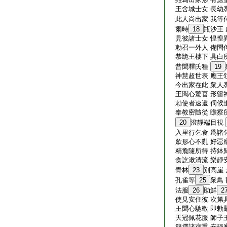
王舍城士女 長幼
此人尚出家 我等
爾時
18
瓶沙王
見彼諸士女 惶惶
勅召一外人 備問
恭跪王樓下 具白
昔聞釋氏種
19
神慧超世表 應王
今出家在此 衆人
王聞心驚喜 形留
勅使者速還 伺候
奉教密隨從 瞻察
20
澄靜端目視
入里行乞食 爲諸
歛形心不亂 好惡
精麁隨所得 持鉢
食訖漱清流 樂靜
青林
23
別高崖 
孔雀等
25
衆鳥
法服
26
助鮮
2
使見安住彼 次第
王聞心馳敬 即勅
天冠佩花服 師子
簡擇諸宿重 安靜