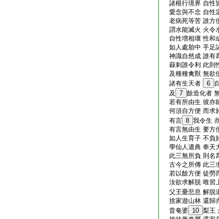
諸根行境界 自性
愛念與不念 自性
老病死等苦 誰方
謂水能滅火 火令
自性増相壞 性和
如人處胎中 手足
神識自然成 誰有
蕀刺誰令利 此則
及種種禽獸 無欲
諸有生天者
6
及
7
餘造化者 
若有所由生 彼亦
何須自方便 而求
有言
8
我令生 
有言無由生 要方
如人生育子 不負
學仙人遺典 奉天
此三無所負 則名
古今之所傳 此三
若以餘方便 徒勞
汝欲求解脱 唯習
父王憂悲息 解脱
捨家遊山林 還歸
昔奄婆
10
梨王