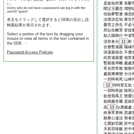
是故知所重 長辭
い。
Users who do not have a password can log in with the
聞父王憂悲 増戀
userID "guest".
但如夢暫會 倏忽
汝當決定知 衆生
本文をドラッグして選択するとDDBの見出し語
憂苦之所生 不必
検索結果が表示されます。
所以生離苦 皆從
Select a portion of the text by dragging your
如人隨路行 中道
mouse to view all terms in the text contained in
須臾各分
11
析
the DDB. ・
合會暫成親 隨縁
Password Access Policies
深達親假合 不應
此世違親愛 他世
暫親復乖離 處處
常合而常散 散散
處胎漸漸變 分分
一切時有死 山林
12
侍時受五欲
一切時死故 除死
欲使我爲王 慈愛
如病服非藥 是故
高
13
位愚癡處
終身常畏怖 思慮
順衆心違法 智者
七寶妙宮殿 於中
天廚百味飯 於中