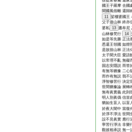
捨徒衆眷屬 還家
國王子羅摩 去國
聞國風俗離 還歸
11
娑樓婆國王 
父子遊山林 終亦
婆私
13
晝牟尼
山林修梵行
14
如是等先勝 正法
悉還王領國 如燈
是故捨山林 正法
太子聞大臣 愛語
以常理不亂 無礙
固志安隱説 而答
有無等猶豫 二心
而作有無説 我不
淨智修苦行 決定
世間猶豫論 展轉
無有眞實義 此則
明人別眞僞 信豈
猶如生盲人 以盲
於夜大闇中 當復
於淨不淨法 世間
設不見眞實 應行
寧苦行淨法 非樂
觀彼相承説 無一