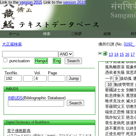
Link to the
version 2015
Link to the
version 2018
心修増上法 爲地
垂涙約勅我 令宣
既有此勅旨 汝應
父王因汝故 沒溺
無救無所依 無由
汝當爲船師
5
ホーム
検索
ご挨拶
組織
利
毘
6
林摩王子 
大正蔵検索
佛所行讃 (No.
0192_
聞父勅恭命 汝今
慈母鞠養恩 盡壽
13
14
15
16
17
如牛失其犢 悲呼
punctuation
Hangul
Eng
汝今應速還 以救
孤鳥離群哀 龍象
憑依者失蔭 當思
TextNo.
Vol.
Page
一子
9
孩幼孤 
10
勉彼煢煢苦
INBUDS
擧國諸士女 別離
歎息煙衝天 熏慧
INBUDS
(Bibliographic Database)
唯求見汝水 滅火
Search
菩薩聞父王 切教
端坐正思惟 隨宜
我亦知父王 慈念
Digital Dictionary of Buddhism
畏生老病死 故違
誰不重所生 以終
電子佛教辭典
正使生相守 死至
パスワードがない場合は「guest」でログインしてくださ