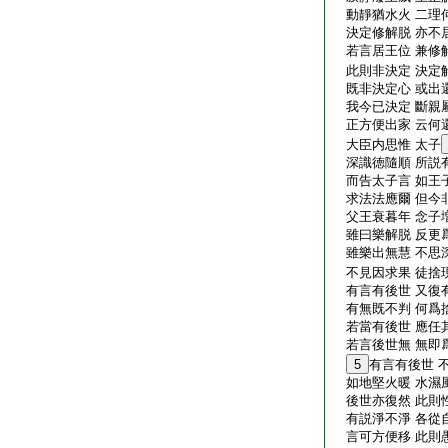
動靜猶水火 二理
決定修解脱 亦不
若言居王位 兼修
此則非決定 決定
既非決定心 或出
我今已決定 斷親
正方便出家 云何
大臣内思惟 太子
深識徳隨順 所説
而告太子言 如王
求法法應爾 但今
父王衰暮年 念子
雖曰樂解脱 反更
雖樂出無慧 不思
不見因求果 徒捨
有言有後世 又復
有無既不判 何爲
若當有後世 應任
若言後世無 無即
5
有言有後世 
如地堅火暖 水濕
後世亦復然 此則
有説淨不淨 各從
言可方便移 此則