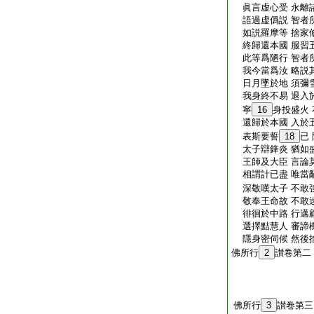
眞言虚心受 永離
語過虚僞説 智者
如説羅摩等 捨家
終歸還本國 服習
此等爲陋行 智者
我今當爲汝 略説
日月墜於地 須彌
我身終不易 退入
寧
16
身投盛火
還歸於本國 入於
表斯要誓
18
已
太子辯鋒炎 猶如
王師及大臣 言論
相謂計已盡 唯當
深敬嘆太子 不敢
敬奉王命故 不敢
徘徊於中路 行邁
選擇黠慧人 審諦
隱身密伺候 然後
佛所行
2
讃卷第二
佛所行
3
讃卷第三