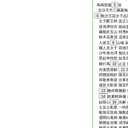
馬鳴菩薩
5
造
北涼天竺三藏曇
6
瓶沙王詣太子品
太子辭王師 及正
冒浪濟恒河 路由
藏根於五山 特秀
林木花果茂 流泉
入彼五
8
山城 
國人見太子 容徳
少年身光澤 無比
悉起奇特想 如見
横行爲
10
止足
先進悉迴顧
12
四體諸相好 隨見
恭敬來奉迎 合掌
咸皆大歡喜 隨宜
13
瞻仰尊勝顏
14
政素輕躁儀
結恨心
16
永解
士女公私業 一時
敬形宗其徳 隨觀
眉間白毫相 脩廣
擧體金光曜 清淨
雖爲出家形 有應