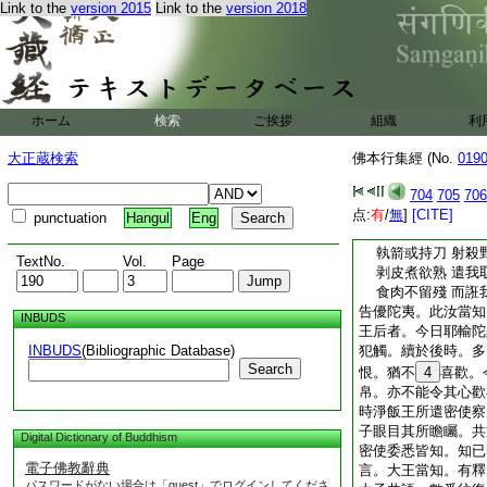
Link to the
version 2015
Link to the
version 2018
殘。時王子婦取水迴
今在何處。王子報言
婦不信。何忽如是。
不信。而意思念。必
走。情懷瞋恨。心常
終。時諸大臣即迎王
ホーム
検索
ご挨拶
組織
利
訖。所得衆寶。及諸
物。皆悉與妃。其妃
大正蔵検索
佛本行集經 (No.
019
前。爾時彼王語其妃
以持賜妃。何故顏色
704
705
706
其夫人即説偈頌。以
点:
有
/
無
]
[CITE]
punctuation
Hangul
Eng
最勝大王聽 往昔
執箭或持刀 射殺
TextNo.
Vol.
Page
剥皮煮欲熟 遣我
食肉不留殘 而誑
告優陀夷。此汝當知
INBUDS
王后者。今日耶輸陀
INBUDS
(Bibliographic Database)
犯觸。續於後時。多
Search
恨。猶不
4
喜歡。
帛。亦不能令其心歡
時淨飯王所遣密使察
子眼目其所瞻矚。共
Digital Dictionary of Buddhism
密使委悉皆知。知已
電子佛教辭典
言。大王當知。有釋
パスワードがない場合は「guest」でログインしてくださ