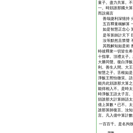
童子。盡力共算。不
一。時頞誰那國大算
而説偈言
善哉捷利深憶持 
五百釋童稱解算 
如是智慧正念心 
是等算師計天下 
汝等默然且禁聲 
其既解知如是術 
時彼釋衆一切皆生希
十指掌。頂禮太子。
大勝同聲。復白淨飯
利。善生人間。大王
智慧之子。舌根如是
淨飯王熈怡微笑。語
能共此頞誰那大算之
能得相入不。是時太
時淨飯王語太子言。
頞誰那大計算師語太
億上算數＊已不。太
誰那算師復言。汝知
言。凡入億中算計數
一百百千。是名拘
隋數