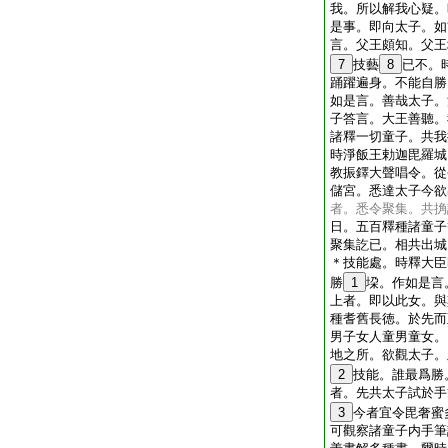
我。所以解我心疑。
是事。即向太子。如
言。父王頗知。父王
7
技藝
8
已不。
踊躍遍身。不能自勝
如是言。善哉太子。
子答言。大王善聽。
諸釋一切童子。共我
時淨飯王勅迦毘羅城
教振鐸大聲唱令。從
儲宮。悉達太子今欲
者。悉令聚集。共捔
日。五百釋種諸童子
聚集訖已。相共出城
＊技能處。時釋大臣
勝
1
垜。作如是言
上者。即以此女。與
種耆舊長徳。於先而
男子女人童男童女。
地之所。欲觀太子。
2
技能。誰最爲勝
者。先共太子試於手
3
今者宜令毘奢蜜
可觀察諸童子内手筆