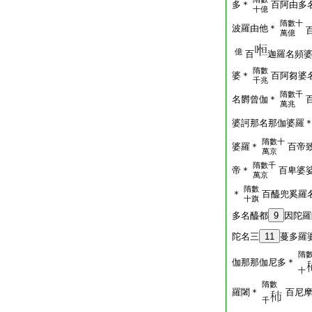
多＊
百阿由多
十億
隋數十
波羅由他＊
萬億
億
百
迦羅名頻
隋數
婆＊
百阿芻婆
千兆
隋數千
名欝曾伽＊
萬兆
婆訶那名那伽婆羅
隋數十
婆羅＊
百帝
萬京
隋數千
帝＊
百卑婆
萬京
隋數
＊
百醯兜奚羅
十旗
多名醯都
9
因陀羅
陀名三
11
蔓多羅
隋
伽那那伽尼多＊
十
隋數
羅闍＊
百尼
千