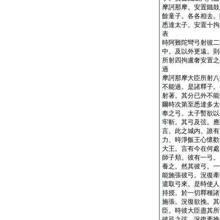
摩訶那摩。安置鐵鼓
餘童子。各各相去。
悉達太子。安置十拘
表
時阿難陀彎弓射彼二
中。及以外更遠。則
所射四拘盧奢安置之
過
摩訶那摩大臣所射八
不能過。是諸釋子。
射著。其分已外不能
爾時次第至悉達多太
奉之弓。太子暫欲以
牢靳。其弓及弦。應
言。此之城内。誰有
力。時淨飯王心懷歡
大王。言有今在何處
師子頬。彼有一弓。
養之。然其彼弓。一
能施張彼弓。況復牽
遣取弓來。是時使人
持授。於一切釋種諸
施張。況復欲挽。其
臣。時彼大臣盡其所
彼弓之弦。況復牽挽