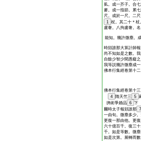
虱。成一芥子。合七
麥。成一指節。累七
尺。成於一尺。二尺
1
杖。其二十＊杖
盧奢。八拘盧奢。名
能知。幾許微塵。
時頞誰那大算計師報
尚不知如是之數。我
自餘少智少聞愚癡之
我等説幾許微塵成一
佛本行集經卷第十二
佛本行集經卷第十三
4
隋天竺三
5
捔術爭婚品
6
下
爾時太子報頞誰那
一由旬。微塵多少。
更復一那由他。更復
六十億百千。復三十
千。如是等數。微塵
如是次第。展轉而數