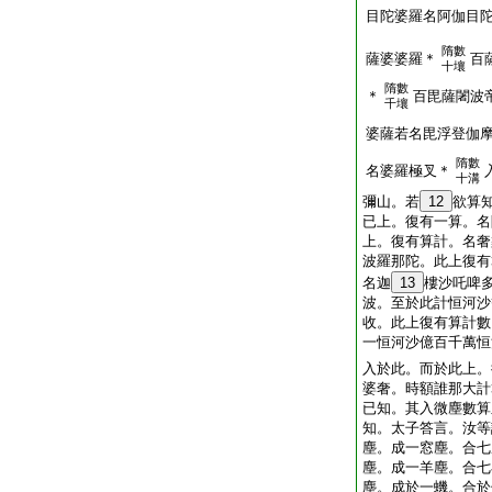
目陀婆羅名阿伽目
隋數
薩婆婆羅＊
百
十壤
隋數
＊
百毘薩闍波
千壤
婆薩若名毘浮登伽
隋數
名婆羅極叉＊
十溝
彌山。若
12
欲算
已上。復有一算。名
上。復有算計。名奢
波羅那陀。此上復有
名迦
13
樓沙吒啤
波。至於此計恒河沙
收。此上復有算計數
一恒河沙億百千萬恒
入於此。而於此上。
婆奢。時額誰那大計
已知。其入微塵數算
知。太子答言。汝等
塵。成一窓塵。合七
塵。成一羊塵。合七
塵。成於一蟣。合於