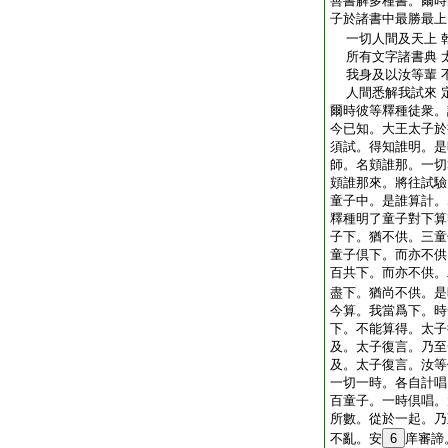
善書解多種書。爾時
子於諸書中最勝最上
一切人間及天上 
所有文字諸書典 
我身及以汝等輩 
人間悉解我試來 
爾時彼等釋種徒衆。
今已知。大王太子於
須試。得知誰明。是
師。名頞誰那。一切
頞誰那來。將往試驗
童子中。是誰算計。
釋種明了童子對下算
子下。猶不供。三童
童子倶下。而亦不供
百共下。而亦不供。
盡下。猶尚不供。是
今算。我當爲下。時
下。不能算得。太子
及。太子復言。乃至
及。太子復言。汝等
一切一時。各自計唱
百童子。一時倶唱。
所數。從於一起。乃
不亂。安
6
庠審諦