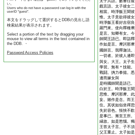
太子共語。數番往復
い。
戲言語。太子彼女二
Users who do not have a password can log in with the
相當。時淨飯王聞彼
userID "guest".
惟。太子意欲得彼女
本文をドラッグして選択するとDDBの見出し語
時淨飯王看好吉宿良
検索結果が表示されます。
羅門來。使向釋種摩
是言。知卿有女。今
Select a portion of the text by dragging your
mouse to view all terms in the text contained in
師聞王語已。即詣釋
the DDB. ・
作如是言。摩訶那摩
國師言。我釋迦法。
Password Access Policies
一切者。於彼人邊即
與女。大王。太子生
學習。無有＊技能。
戰鬪。捔力拳搥。悉
邊而嫁女與
是時國師聞是語已。
白於王。時淨飯王聞
思惟。摩訶那摩。此
妄。雖作是念。而王
住。其状如似坐禪思
失於容色。悵怏不歡
是事已。漸至王所。
縁故。如是愁惱。獨
王答太子言。子不須
父王重止。太子如是