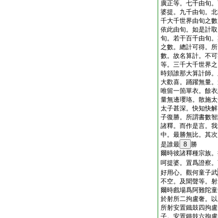
廣正等。七千由旬。
婆提。九千由旬。北
千大千世界由旬之數
依此由旬。如是計取
旬。若干百千由旬。
之數。總計可得。所
數。故名算計。不可
等。三千大千世界之
時頞誰那大算計師。
大歡喜。踊躍無量。
唯留一箇單衣。餘衣
量無邊瓔珞。散施太
太子甚深。快知快解
子復勝。所謂書數智
諸釋。而作是言。我
中。最勝無比。其次
是誰最
8
勝
爾時彼諸釋種宗族。
呵提婆。置爲證察。
好用心。觀何童子武
不空。及聞聲等。射
爾時戲場爲阿難陀童
於射所二拘盧奢。以
所射安置鐵鼓四拘盧
子。安置鐵鼓六拘盧