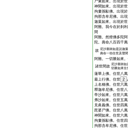
尸棄如來。出現於世
神聞如來。出現於世
拘婁孫馱佛。出現於
拘那含牟尼佛。出現
迦葉如來。出現於世
阿難。我今在於刹利
間
阿難。然燈佛多陀阿
陀。壽命八百四千萬
尼沙塞師如是説迦
故
壽命一劫住世及聲
阿難。一切勝如來。
尼沙塞師如
諸世間故
切勝如來住
蓮華上佛。住世八萬
最上行佛。住世
2
上名稱佛。住世六萬
釋迦牟尼佛。住世八
帝沙如來。住世六萬
弗沙如來。住世五萬
見眞義佛。住世四萬
毘婆尸佛。住世八萬
神聞如來。住世六萬
拘婁孫馱佛。住世四
拘那含牟尼佛。住世