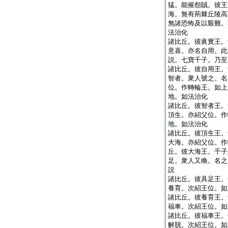
猛。能摧怨賊。彼王
海。無有荊棘丘陵高
無諸恐怖及以艱難。
法治化
諸比丘。彼眞實王。
意喜。亦名自用。此
説。七寶千子。乃至
諸比丘。彼自用王。
智者。衆人號之。名
位。作轉輪王。如上
地。如法治化
諸比丘。彼智者王。
頂生。亦紹父位。作
地。如法治化
諸比丘。彼頂生王。
大海。亦紹父位。作
丘。彼大海王。千子
足。衆人又喚。名之
説
諸比丘。彼具足王。
養育。次紹王位。如
諸比丘。彼養育王。
福車。次紹王位。如
諸比丘。彼福車王。
解脱。次紹王位。如