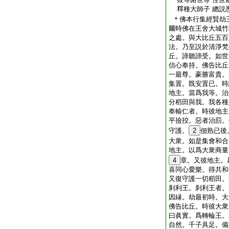
釋種大師子 總説
＊佛本行集經賢劫
爾時佛在王舍大城竹
之處。與大比丘五百
法。乃至説於清淨梵
丘。諦聽諦受。如世
信心奉持。佛告比丘
一最尊。豪勝富貴。
集置。既安置已。時
地主。當爲我等。治
分稻田與我。我各種
奉輸仁者。時彼地主
平撿挍。惡者治罰。
守護。
2
佃熟已後
大衆。如是集會和合
地主。以爲大衆商量
4
章。又彼地主。
喜同心愛樂。得共和
又復守護一切稻田。
刹利王。刹利王者。
因縁。劫最初時。大
佛告比丘。時彼大衆
曰眞實。爲轉輪王。
自然。千子具足。備