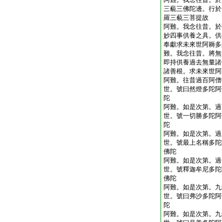
三藐三佛陀邊。行於
羅三藐三菩提故
阿難。我念往昔。於
妙四事供養之具。供
奉獻求未來世阿耨多
難。我念往昔。將無
即持供養過去無量諸
諸善根。求未來世阿
阿難。往昔過百阿僧
世。號曰然燈多陀阿
陀
阿難。如是次第。過
世。號一切勝多陀阿
陀
阿難。如是次第。過
世。號最上名稱多陀
佛陀
阿難。如是次第。過
世。號釋迦牟尼多陀
佛陀
阿難。如是次第。九
世。號曰弗沙多陀阿
陀
阿難。如是次第。九