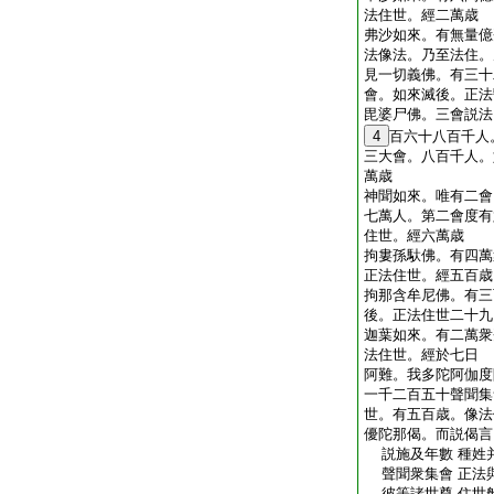
法住世。經二萬歳
弗沙如來。有無量億
法像法。乃至法住。
見一切義佛。有三十
會。如來滅後。正法
毘婆尸佛。三會説法
4
百六十八百千人
三大會。八百千人。
萬歳
神聞如來。唯有二會
七萬人。第二會度有
住世。經六萬歳
拘婁孫馱佛。有四萬
正法住世。經五百歳
拘那含牟尼佛。有三
後。正法住世二十九
迦葉如來。有二萬衆
法住世。經於七日
阿難。我多陀阿伽度
一千二百五十聲聞集
世。有五百歳。像法
優陀那偈。而説偈言
説施及年數 種姓
聲聞衆集會 正法
彼等諸世尊 住世