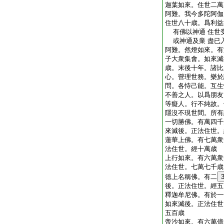
迦葉如來。住世二萬
阿難。我今多陀阿伽
住世八十歳。爲利益
有佛以神通 住世
或神通及業 盡已
阿難。然燈如來。有
子大衆集會。如來滅
歳。末後十年。諸比
心。營理世務。樂於
問。各恃己能。互生
不善之人。以爲朋友
等癡人。行不純故。
隱沒不現世間。所有
一切勝佛。有萬四千
來滅後。正法住世。
蓮華上佛。有七萬衆
法住世。經十萬歳
上行如來。有六萬衆
法住世。七萬七千歳
徳上名稱佛。有二
後。正法住世。經五
釋迦牟尼佛。有於一
如來滅後。正法住世
五百歳
帝沙如來。有六萬億