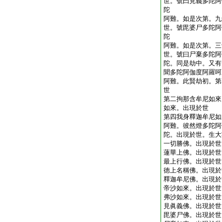
世。號曰見義多陀阿
陀
阿難。如是次第。九
世。號毘婆尸多陀阿
陀
阿難。如是次第。三
世。號曰尸棄多陀阿
陀。同是劫中。又有
聞多陀阿伽度阿羅呵
阿難。此賢劫初。第
世
第二拘那含牟尼如來
如來。出現於世
第四我身釋迦牟尼如
阿難。彼然燈多陀阿
陀。出現於世。生大
一切勝佛。出現於世
蓮華上佛。出現於世
最上行佛。出現於世
徳上名稱佛。出現於
釋迦牟尼佛。出現於
帝沙如來。出現於世
弗沙如來。出現於世
見眞義佛。出現於世
毘婆尸佛。出現於世