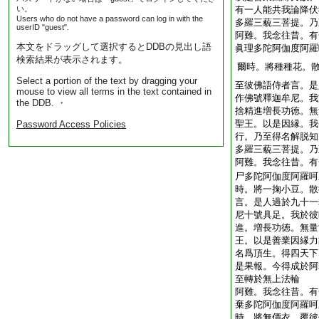
い。
有一人能共我論降伏
Users who do not have a password can log in with the
多羅三藐三菩提。乃
userID "guest".
阿難。我念往昔。有
本文をドラッグして選択するとDDBの見出し語
眞理多陀阿伽度阿羅
検索結果が表示されます。
爾時。將種種花。
Select a portion of the text by dragging your
至彼佛語侍者言。是
mouse to view all terms in the text contained in
作佛號釋迦牟尼。我
the DDB. ・
捨精進増長功徳。無
聖王。以是因縁。我
Password Access Policies
行。乃至得名解脱知
多羅三藐三菩提。乃
阿難。我念往昔。有
尸多陀阿伽度阿羅呵
時。將一掬小豆。散
言。是人過於九十一
尼十號具足。我於彼
進。増長功徳。無量
王。以是善業因縁力
名爲頂生。得四天下
是果報。今得成於阿
至轉於無上法輪
阿難。我念往昔。有
棄多陀阿伽度阿羅呵
時。將無價衣。覆彼