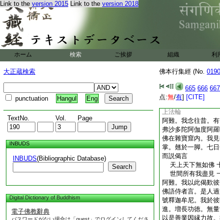
Link to the
version 2015
Link to the
version 2018
阿難。我念往昔。有
帝沙多陀阿伽度阿羅
一掬碎末
6
栴檀。
言。是人過於九十五
尼
我於彼時。得＊授記
ホーム
検索
ご挨拶
組織
利
無量世中。作梵釋天
縁力故。我得名爲最
大正蔵検索
佛本行集經 (No.
019
善業果報因縁。我得
迦葉遺師如是説
665
666
667
足。
戒行功徳名稱遠
点:
無
/
有
]
[CITE]
punctuation
Hangul
Eng
今得成阿耨多羅三藐
上法輪
TextNo.
Vol.
Page
阿難。我念往昔。有
弗沙多陀阿伽度阿羅
佛在雜寶窟内。我見
INBUDS
掌。翹於一脚。七日
而説偈言
INBUDS
(Bibliographic Database)
天上天下無如佛 
Search
世間所有我盡見 
阿難。我以此偈歎彼
佛語侍者言。是人過
Digital Dictionary of Buddhism
號釋迦牟尼。我於彼
進。増長功徳。無量
電子佛教辭典
以是善業因縁力故。
パスワードがない場合は「guest」でログインしてくださ