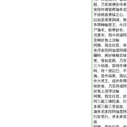
願。乃至彼佛告侍者
當得作佛號釋迦牟尼
不捨精進勇猛之心。
以如是善業因縁。無
帝釋轉輪聖王。今日
尸迦衣。芻摩妙衣。
沈婆衣。我今得成阿
至轉於無上法輪
阿難。我念往昔。有
舍浮多陀阿伽度阿羅
爾時。將好種種百味
衆。發如是願。乃至
三十劫後。當得作佛
時。得＊授記已。不
施。造作福業。我以
作大梵王。或作帝釋
味飮食。乃至得成阿
於無上清淨法輪
阿難。我念往昔。於
呵三藐三佛陀邊。行
多羅三藐三菩提故。
迦牟尼多陀阿伽度阿
行於梵行。求未來世
故
阿難。我念往昔。於