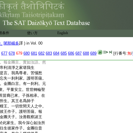
化在於毘紐之上。名月支
具足。兼解祭祀諸天之法。
。尊者堪爲彼王作子。護
此理雖然。但我下生。出家
欲生彼婆羅門家。是故汝
用条件
使い方
English
。我於閻浮一切諸國。處
處處村舍。處處城
17
邑。處
0_
闍那崛多
譯 ) in Vol. 00
而是刹利。造種種業。我爲
於無量疲極苦惱。心迷意
677
678
679
680
681
682
683
684
685
686
687
688
689
[行番号:
無
/
處。設復觀察。口亦不能
。報金團言。實如汝語。然
帝利清淨之家堪我生
是言。我爲尊者。苦惱愁
忘失一刹利家。護明菩薩。
。金團白言。有一刹利。元
衆。平量安立。世世轉輪聖
蔗苗裔已來。子孫相承。在
所生。其王名爲師子
檀王。一切世間天人之中。
彼王作子。護明菩薩。報
金團天子。汝善觀察諸王
於此家生。我今深心如汝所
往生彼家作子。金團往昔