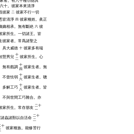
家者。有六十種功徳具
六十。彼家本來清淨
觀彼家
彼家不行一切
二
悉皆清淨
彼家種姓。眞正
四
嫡嫡相承。無有斷絶
彼
六
彼家所生。一切諸王。皆
生彼家者。常爲諸聖之
。具大威徳
彼家多有端
十
十
智慧男兒
彼家所生。心
二
十
。無有戲調
彼家生者。無
四
十
。不曾怯弱
彼家生者。聰
六
十
。多解工巧
彼家生者。皆
八
。不與世間工巧雜合。亦
二十
彼家所生。常存朋友
一
二十
害諸蟲諸獸以自活命
二
二十
彼家種族。能修苦行
三