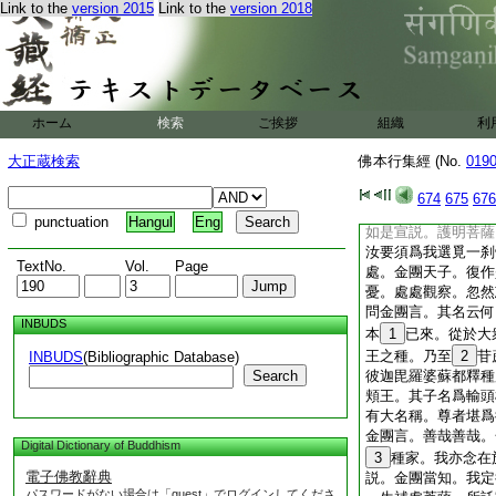
Link to the
version 2015
Link to the
version 2018
國主。婆羅門種。治
王。父母種姓。清淨
四毘陀論。皆悉了知
明菩薩。報金團言。
成道。要須刹利。不
今唯覓刹利我生何處
ホーム
検索
ご挨拶
組織
利
金團天子。復作是言
處聚落。處處諸王。
大正蔵検索
佛本行集經 (No.
019
處刹利。各住諸城。
尊者。經歴已來。生
674
675
676
亂。更不復能觀看餘
punctuation
Hangul
Eng
如是宣説。護明菩薩
汝要須爲我選覓一刹
TextNo.
Vol.
Page
處。金團天子。復作
憂。處處觀察。忽然
問金團言。其名云何
INBUDS
本
1
已來。從於大
王之種。乃至
2
苷
INBUDS
(Bibliographic Database)
Search
彼迦毘羅婆蘇都釋種
頬王。其子名爲輸頭
有大名稱。尊者堪爲
金團言。善哉善哉。
Digital Dictionary of Buddhism
3
種家。我亦念在
電子佛教辭典
説。金團當知。我定
パスワードがない場合は「guest」でログインしてくださ