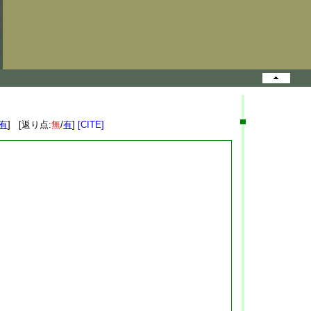
有
] [返り点:
無
/
有
]
[CITE]