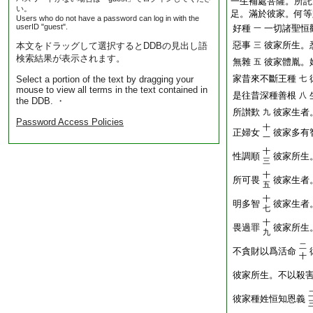
一生補處菩薩。所託
い。
足。滿於彼家。何等
Users who do not have a password can log in with the
userID "guest".
好種
一切諸聖恒
一
惡事
彼家所生。
本文をドラッグして選択するとDDBの見出し語
三
検索結果が表示されます。
無雜
彼家體胤。
五
家昔來不斷王種
Select a portion of the text by dragging your
七
mouse to view all terms in the text contained in
是往昔深種善根
八
the DDB. ・
所讃歎
彼家生者
九
Password Access Policies
十
正婦女
彼家多有
一
十
性調順
彼家所生
三
十
所可畏
彼家生者
五
十
明多智
彼家生者
七
十
畏過罪
彼家所生
九
二
不貪財以爲活命
十
彼家所生。不以殺
彼家種姓恒知恩義