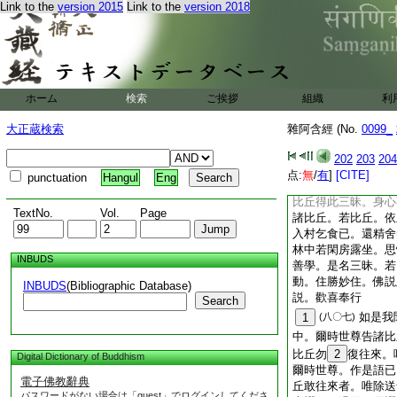
Link to the
version 2015
Link to the
version 2018
思。時尊者
10
罽
入舍衞城乞食。還擧
＊檀入安陀林。於樹
身不動。身心正直。
丘。晡時從禪覺。往
坐一面。佛語諸比丘
ホーム
検索
ご挨拶
組織
利
不。去我不遠。正身
住。諸比丘白佛。世
大正蔵検索
雜阿含經 (No.
0099_
身端坐。善攝其身。
告諸比丘。若比丘。
202
203
204
傾不動。住勝妙住者
点:
無
/
有
]
[CITE]
punctuation
Hangul
Eng
勤方便。隨欲即得。
比丘得此三昧。身心
TextNo.
Vol.
Page
諸比丘。若比丘。依
入村乞食已。還精舍
林中若閑房露坐。思
INBUDS
善學。是名三昧。若
動。住勝妙住。佛説
INBUDS
(Bibliographic Database)
説。歡喜奉行
Search
如是我
1
(八〇七)
中。爾時世尊告諸比
比丘勿
2
復往來。
Digital Dictionary of Buddhism
爾時世尊。作是語已
電子佛教辭典
丘敢往來者。唯除送
パスワードがない場合は「guest」でログインしてくださ