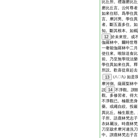
比丘所。禮迦磨比丘
磨比丘言。云何尊者
如來住耶。爲學住異
言。摩訶男。學住異
者。斷五蓋多住。如
知。斷其根本。如截
12
於未來世。成
伽羅林中。爾時世尊
一奢能伽羅林中二月
使往來。唯除送食比
前。乃至無學現法樂
學住異如來住異。釋
所説。歡喜從座起去
如是
13
(八〇九)
摩河側。薩羅梨林中
説
14
不淨觀。讃
觀。多修習者。得大
不淨觀已。極厭患身
藥。或繩自絞。投巖
異比丘。極生厭患。
子所。語鹿林梵志子
衣鉢屬汝。時鹿林梵
刀至跋求摩河邊洗刀
中。讃鹿林梵志子言