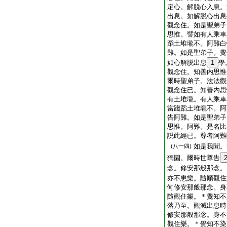
定心。解脱心入息。
出息。如解脱心出息
觀念住。如是聖弟子
思惟。譬如有人乘車
蹈土堆壠不。阿難白
難。如是聖弟子。覺
如心解脱出息
1
學
觀念住。知善内思惟
爾時聖弟子。法法觀
觀念住已。知善内思
有土堆壠。有人乘車
當踐蹈土堆壠不。阿
告阿難。如是聖弟子
思惟。阿難。是名比
説此經已。尊者阿難
如是我聞。
(八一四)
獨園。爾時世尊告
念。修安那般那念。
亦不患樂。隨順觀住
何修安那般那念。身
隨觀住樂。＊覺知不
落乃至。觀滅出息時
修安那般那念。身不
觀住樂。＊覺知不染