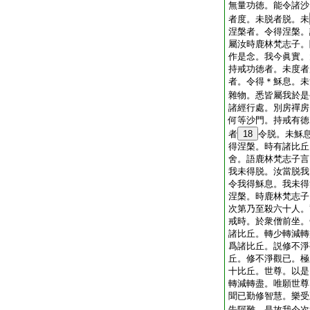
無量功徳。能令諸沙
者度。未脱者脱。未
涅槃者。令得涅槃。
屬汝時鹿林梵志子。
作是念。我今眞實。
持戒功徳者。未度者
者。令得＊穌息。未
雜物。悉皆屬我於是
諸經行處。別房禪房
何等沙門。持戒有徳
者
18
令脱。未穌
得涅槃。時有諸比丘
舍。語鹿林梵志子言
我未得脱。汝當脱我
令我得穌息。我未得
涅槃。時鹿林梵志子
次第乃至殺六十人。
戒時。於衆僧前坐。
諸比丘。轉少轉減轉
爲諸比丘。説修不淨
丘。修不淨觀已。極
十比丘。世尊。以是
轉減轉盡。唯願世尊
聞已勤修智慧。樂受
告阿難。是故我今次