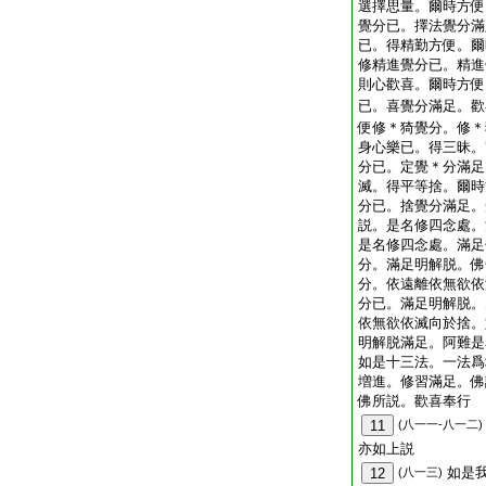
選擇思量。爾時方便
覺分已。擇法覺分滿
已。得精勤方便。爾
修精進覺分已。精進
則心歡喜。爾時方便
已。喜覺分滿足。歡
便修＊猗覺分。修＊
身心樂已。得三昧。
分已。定覺＊分滿足
滅。得平等捨。爾時
分已。捨覺分滿足。
説。是名修四念處。
是名修四念處。滿足
分。滿足明解脱。佛
分。依遠離依無欲依
分已。滿足明解脱。
依無欲依滅向於捨。
明解脱滿足。阿難是
如是十三法。一法爲
増進。修習滿足。佛
佛所説。歡喜奉行
11
(八一一-八一二)
亦如上説
如是
12
(八一三)