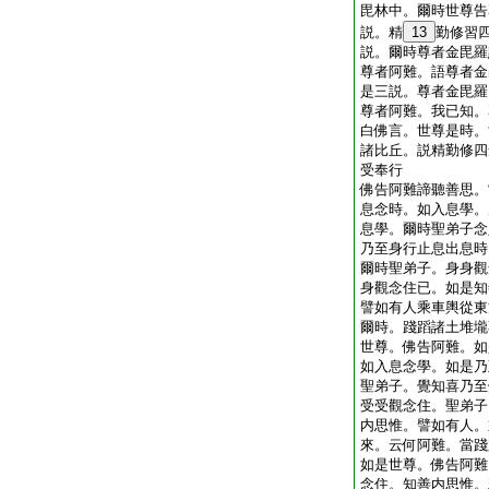
毘林中。爾時世尊告
説。精
13
勤修習
説。爾時尊者金毘羅
尊者阿難。語尊者金
是三説。尊者金毘羅
尊者阿難。我已知。
白佛言。世尊是時。
諸比丘。説精勤修四
受奉行
佛告阿難諦聽善思。
息念時。如入息學。
息學。爾時聖弟子念
乃至身行止息出息時
爾時聖弟子。身身觀
身觀念住已。如是知
譬如有人乘車輿從東
爾時。踐蹈諸土堆壠
世尊。佛告阿難。如
如入息念學。如是乃
聖弟子。覺知喜乃至
受受觀念住。聖弟子
内思惟。譬如有人。
來。云何阿難。當踐
如是世尊。佛告阿難
念住。知善内思惟。