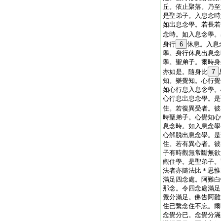
丘。依止聚落。乃至
是聖弟子。入息念時
如出息念學。若長若
念時。如入息念學。
身行
6
休息。入息
學。身行休息出息念
學。聖弟子。爾時身
亦如是。隨身比
7
知。樂覺知。心行覺
如心行息入息念學。
心行息出息念學。是
住。若復異受者。彼
時聖弟子。心覺知心
息念時。如入息念學
心解脱出息念學。是
住。若有異心者。彼
子有時觀無常斷無欲
觀住學。是聖弟子。
法者亦隨法比＊思惟
滿足四念處。阿難白
那念。令四念處滿足
覺分滿足。佛告阿難
住已繋念住不忘。爾
念覺分已。念覺分滿