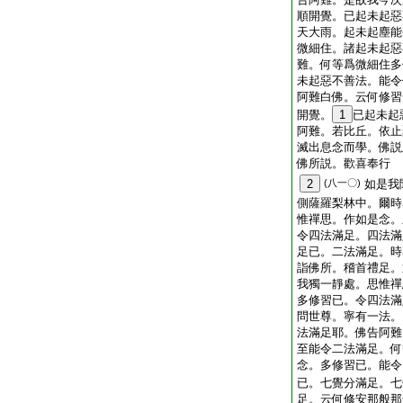
順開覺。已起未起惡
天大雨。起未起塵能
微細住。諸起未起惡
難。何等爲微細住多
未起惡不善法。能令
阿難白佛。云何修習
開覺。
1
已起未起
阿難。若比丘。依止
滅出息念而學。佛説
佛所説。歡喜奉行
2
(八一〇)
如是我
側薩羅梨林中。爾時
惟禪思。作如是念。
令四法滿足。四法滿
足已。二法滿足。時
詣佛所。稽首禮足。
我獨一靜處。思惟禪
多修習已。令四法滿
問世尊。寧有一法。
法滿足耶。佛告阿難
至能令二法滿足。何
念。多修習已。能令
已。七覺分滿足。七
足。云何修安那般那