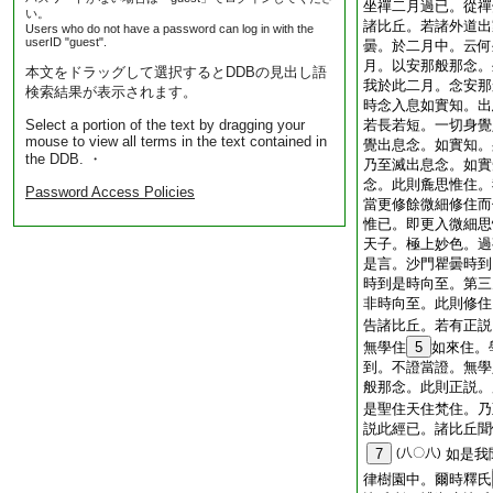
坐禪二月過已。從禪
い。
諸比丘。若諸外道出
Users who do not have a password can log in with the
userID "guest".
曇。於二月中。云何
月。以安那般那念。
本文をドラッグして選択するとDDBの見出し語
我於此二月。念安那
検索結果が表示されます。
時念入息如實知。出
Select a portion of the text by dragging your
若長若短。一切身覺
mouse to view all terms in the text contained in
覺出息念。如實知。
the DDB. ・
乃至滅出息念。如實
念。此則麁思惟住。
Password Access Policies
當更修餘微細修住而
惟已。即更入微細思
天子。極上妙色。過
是言。沙門瞿曇時到
時到是時向至。第三
非時向至。此則修住
告諸比丘。若有正説
無學住
5
如來住。
到。不證當證。無學
般那念。此則正説。
是聖住天住梵住。乃
説此經已。諸比丘聞
7
(八〇八)
如是我
律樹園中。爾時釋氏