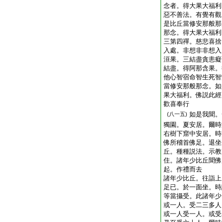
念者。得大果大福利
惡不善法。有覺有觀
是比丘當修安那般那
那念。得大果大福利
三第四禪。慈悲喜捨
入處。非想非非想入
洹果。三結盡貪恚癡
結盡。得阿那含果。
他心智宿命智生死智
當修安那般那念。如
果大福利。佛説此經
歡喜奉行
如是我聞。
(八一五)
獨園。夏安居。爾時
右樹下窟中安居。時
佛所稽首佛足。退坐
丘。種種説法。示教
住。諸年少比丘聞佛
起。作禮而去
諸年少比丘。往詣上
足已。於一面坐。時
等當攝受。此諸年少
或一人。受二三多人
或一人受一人。或受