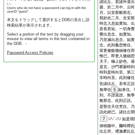
諸比丘。若諸外道出
い。
曇。於二月中。云何
Users who do not have a password can log in with the
userID "guest".
月。以安那般那念。
我於此二月。念安那
本文をドラッグして選択するとDDBの見出し語
時念入息如實知。出
検索結果が表示されます。
若長若短。一切身覺
Select a portion of the text by dragging your
覺出息念。如實知。
mouse to view all terms in the text contained in
乃至滅出息念。如實
the DDB. ・
念。此則麁思惟住。
當更修餘微細修住而
Password Access Policies
惟已。即更入微細思
天子。極上妙色。過
是言。沙門瞿曇時到
時到是時向至。第三
非時向至。此則修住
告諸比丘。若有正説
無學住
5
如來住。
到。不證當證。無學
般那念。此則正説。
是聖住天住梵住。乃
説此經已。諸比丘聞
7
(八〇八)
如是我
律樹園中。爾時釋氏
比丘所。禮迦磨比丘