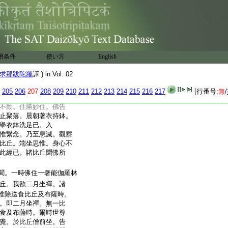
衣鉢洗足已。持尼師
下坐禪。去佛不遠。正
勝妙思惟。爾時衆多比
詣佛所。稽首禮佛足。退
。汝等見尊者罽賓那
端坐。身心不動。住勝妙
用条件
使い方
English
尊。我等數見彼尊者。正
不傾不動。專心勝妙。佛
求那跋陀羅
譯 ) in Vol. 02
修習三昧。身心安住。不
。此比丘。得此三昧。不
205
206
207
208
209
210
211
212
213
214
215
216
217
[行番号:
無
/
諸比丘白。佛。何等三昧。
不動。住勝妙住。佛告
止聚落。晨朝著衣持鉢。
擧衣鉢洗足已。入
惟繋念。乃至息滅。觀察
比丘。端坐思惟。身心不
此經已。諸比丘聞佛所
聞。一時佛住一奢能伽羅林
丘。我欲二月坐禪。諸
唯除送食比丘及布薩時。
。即二月坐禪。無一比
食及布薩時。爾時世尊
覺。於比丘僧前坐。告