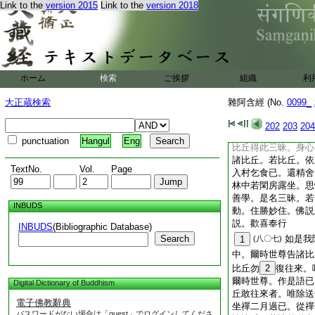
Link to the
version 2015
Link to the
version 2018
入舍衞城乞食。還擧
＊檀入安陀林。於樹
身不動。身心正直。
丘。晡時從禪覺。往
坐一面。佛語諸比丘
不。去我不遠。正身
ホーム
検索
ご挨拶
組織
利
住。諸比丘白佛。世
身端坐。善攝其身。
大正蔵検索
雜阿含經 (No.
0099_
告諸比丘。若比丘。
傾不動。住勝妙住者
202
203
204
勤方便。隨欲即得。
punctuation
Hangul
Eng
比丘得此三昧。身心
諸比丘。若比丘。依
TextNo.
Vol.
Page
入村乞食已。還精舍
林中若閑房露坐。思
善學。是名三昧。若
INBUDS
動。住勝妙住。佛説
説。歡喜奉行
INBUDS
(Bibliographic Database)
Search
如是我
1
(八〇七)
中。爾時世尊告諸比
比丘勿
2
復往來。
爾時世尊。作是語已
Digital Dictionary of Buddhism
丘敢往來者。唯除送
電子佛教辭典
坐禪二月過已。從禪
パスワードがない場合は「guest」でログインしてくださ