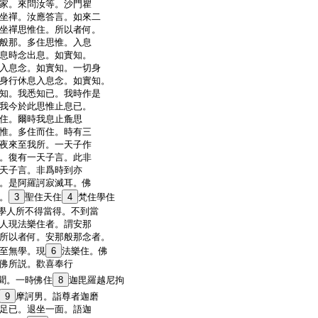
家。來問汝等。沙門瞿
坐禪。汝應答言。如來二
坐禪思惟住。所以者何。
般那。多住思惟。入息
息時念出息。如實知。
入息念。如實知。一切身
身行休息入息念。如實知。
知。我悉知已。我時作是
我今於此思惟止息已。
住。爾時我息止麁思
惟。多住而住。時有三
夜來至我所。一天子作
。復有一天子言。此非
天子言。非爲時到亦
。是阿羅訶寂滅耳。佛
。
3
聖住天住
4
梵住學住
學人所不得當得。不到當
人現法樂住者。謂安那
所以者何。安那般那念者。
至無學。現
6
法樂住。佛
佛所説。歡喜奉行
聞。一時佛住
8
迦毘羅越尼拘
9
摩訶男。詣尊者迦磨
足已。退坐一面。語迦