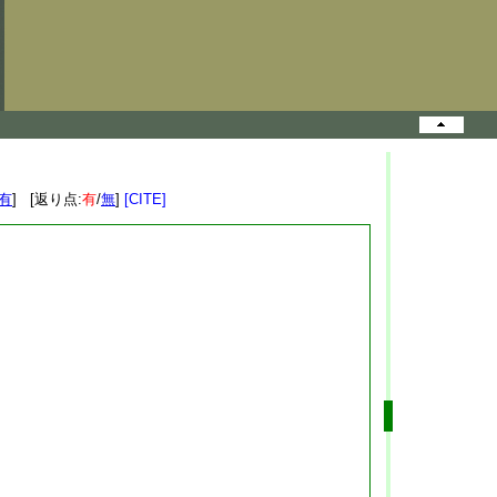
有
] [返り点:
有
/
無
]
[CITE]