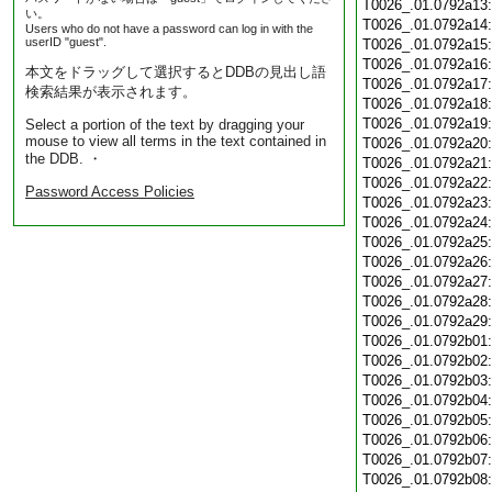
T0026_.01.0792a13
い。
T0026_.01.0792a14
Users who do not have a password can log in with the
userID "guest".
T0026_.01.0792a15
T0026_.01.0792a16
本文をドラッグして選択するとDDBの見出し語
T0026_.01.0792a17
検索結果が表示されます。
T0026_.01.0792a18
T0026_.01.0792a19
Select a portion of the text by dragging your
mouse to view all terms in the text contained in
T0026_.01.0792a20
the DDB. ・
T0026_.01.0792a21
T0026_.01.0792a22
Password Access Policies
T0026_.01.0792a23
T0026_.01.0792a24
T0026_.01.0792a25
T0026_.01.0792a26
T0026_.01.0792a27
T0026_.01.0792a28
T0026_.01.0792a29
T0026_.01.0792b01
T0026_.01.0792b02
T0026_.01.0792b03
T0026_.01.0792b04
T0026_.01.0792b05
T0026_.01.0792b06
T0026_.01.0792b07
T0026_.01.0792b08