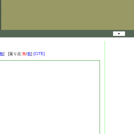
無
] [返り点:
無
/
有
]
[CITE]