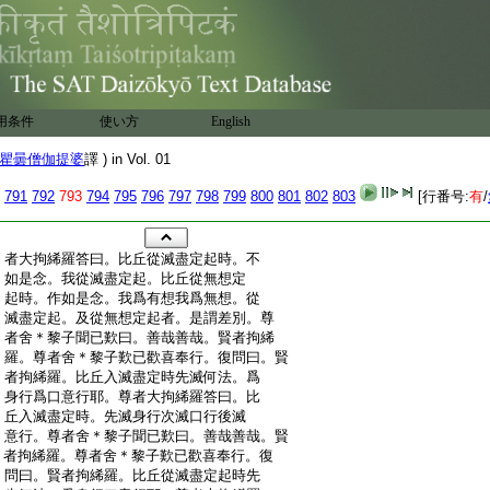
用条件
使い方
English
瞿曇僧伽提婆
譯 ) in Vol. 01
791
792
793
794
795
796
797
798
799
800
801
802
803
[行番号:
有
/
:
者大拘絺羅答曰。比丘從滅盡定起時。不
:
如是念。我從滅盡定起。比丘從無想定
:
起時。作如是念。我爲有想我爲無想。從
:
滅盡定起。及從無想定起者。是謂差別。尊
:
者舍＊黎子聞已歎曰。善哉善哉。賢者拘絺
:
羅。尊者舍＊黎子歎已歡喜奉行。復問曰。賢
:
者拘絺羅。比丘入滅盡定時先滅何法。爲
:
身行爲口意行耶。尊者大拘絺羅答曰。比
:
丘入滅盡定時。先滅身行次滅口行後滅
:
意行。尊者舍＊黎子聞已歎曰。善哉善哉。賢
:
者拘絺羅。尊者舍＊黎子歎已歡喜奉行。復
:
問曰。賢者拘絺羅。比丘從滅盡定起時先