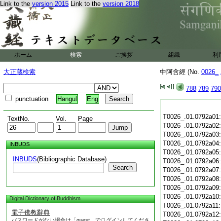
Link to the
version 2015
Link to the
version 2018
ホーム
検索
ご挨拶
組織
利
大正蔵検索
中阿含經 (No.
0026_
788
789
790
punctuation
Hangul
Eng
T0026_.01.0792a01
TextNo.
Vol.
Page
T0026_.01.0792a02
T0026_.01.0792a03
T0026_.01.0792a04
INBUDS
T0026_.01.0792a05
INBUDS
(Bibliographic Database)
T0026_.01.0792a06
Search
T0026_.01.0792a07
T0026_.01.0792a08
T0026_.01.0792a09
T0026_.01.0792a10
Digital Dictionary of Buddhism
T0026_.01.0792a11
電子佛教辭典
T0026_.01.0792a12
パスワードがない場合は「guest」でログインしてくださ