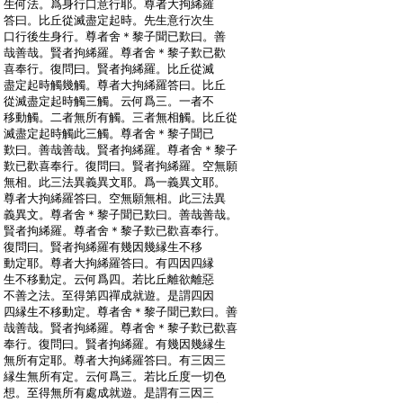
:
生何法。爲身行口意行耶。尊者大拘絺羅
:
答曰。比丘從滅盡定起時。先生意行次生
:
口行後生身行。尊者舍＊黎子聞已歎曰。善
:
哉善哉。賢者拘絺羅。尊者舍＊黎子歎已歡
:
喜奉行。復問曰。賢者拘絺羅。比丘從滅
:
盡定起時觸幾觸。尊者大拘絺羅答曰。比丘
:
從滅盡定起時觸三觸。云何爲三。一者不
:
移動觸。二者無所有觸。三者無相觸。比丘從
:
滅盡定起時觸此三觸。尊者舍＊黎子聞已
:
歎曰。善哉善哉。賢者拘絺羅。尊者舍＊黎子
:
歎已歡喜奉行。復問曰。賢者拘絺羅。空無願
:
無相。此三法異義異文耶。爲一義異文耶。
:
尊者大拘絺羅答曰。空無願無相。此三法異
:
義異文。尊者舍＊黎子聞已歎曰。善哉善哉。
:
賢者拘絺羅。尊者舍＊黎子歎已歡喜奉行。
:
復問曰。賢者拘絺羅有幾因幾縁生不移
:
動定耶。尊者大拘絺羅答曰。有四因四縁
:
生不移動定。云何爲四。若比丘離欲離惡
:
不善之法。至得第四禪成就遊。是謂四因
:
四縁生不移動定。尊者舍＊黎子聞已歎曰。善
:
哉善哉。賢者拘絺羅。尊者舍＊黎子歎已歡喜
:
奉行。復問曰。賢者拘絺羅。有幾因幾縁生
:
無所有定耶。尊者大拘絺羅答曰。有三因三
:
縁生無所有定。云何爲三。若比丘度一切色
:
想。至得無所有處成就遊。是謂有三因三