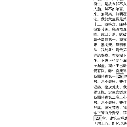
復生。是故令我不入
入胎。然不如汝言。
來。無明樂。無明覆
法。我於衆生爲最第
十二。隨時念。隨時
彼於其後。鷄設放逸
嘴。或以足爪。啄破
鷄子爲最第一。我亦
來。無明樂。無明覆
法。我於衆生爲最第
往詣覺樹。布草樹下
坐。不破正坐要至漏
至漏盡。我正坐已離
覺有觀。離生喜樂逮
我爾時獲第一
26
居。易不難得。樂住
涅槃。復次梵志。我
覺無觀。定生喜樂逮
我爾時獲第二増上心
居。易不難得。樂住
涅槃。復次梵志。我
念正智而身覺樂。謂
28
室。逮第三禪
＊増上心。即於現法