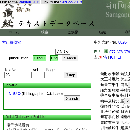
Link to the
version 2015
Link to the
version 2018
ホーム
検索
ご挨拶
組織
利
大正蔵検索
中阿含經 (No.
0026_
677
678
679
点:
無
/
有
]
[CITE]
punctuation
Hangul
Eng
TextNo.
Vol.
Page
饒財物米穀 若汝
大王相應此 梵志
無量百千牛 因爲
INBUDS
頭角無所嬈 牛猪
INBUDS
(Bibliographic Database)
往至捉牛角 持利
Search
喚牛及於父 羅
2
彼喚呼非法 以刀
此法行於齋 越過
無有事而殺 遠離
Digital Dictionary of Buddhism
昔時有三病 欲不
電子佛教辭典
以憎嫉於牛 起病
パスワードがない場合は「guest」でログインしてくださ