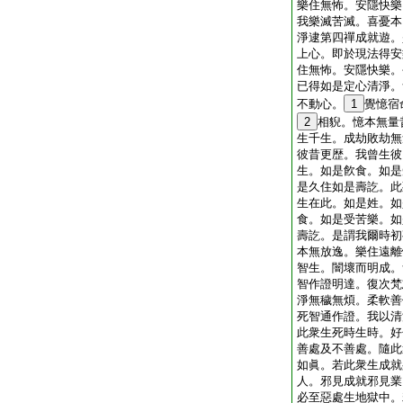
樂住無怖。安隱快樂
我樂滅苦滅。喜憂本
淨逮第四禪成就遊。
上心。即於現法得安
住無怖。安隱快樂。
已得如是定心清淨。
不動心。
1
覺憶宿
2
相貎。憶本無量
生千生。成劫敗劫無
彼昔更歴。我曾生彼
生。如是飮食。如是
是久住如是壽訖。此
生在此。如是姓。如
食。如是受苦樂。如
壽訖。是謂我爾時初
本無放逸。樂住遠離
智生。闇壞而明成。
智作證明達。復次梵
淨無穢無煩。柔軟善
死智通作證。我以清
此衆生死時生時。好
善處及不善處。隨此
如眞。若此衆生成就
人。邪見成就邪見業
必至惡處生地獄中。