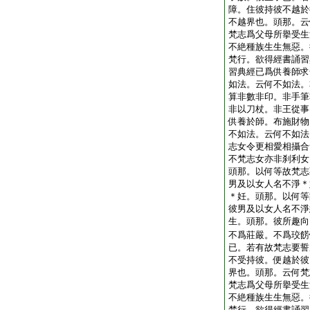
障。住彼持彼不越於
不越界也。頭那。云
梵志爲父母所擧受生
不絶種族生生無惡。
梵行。欲得經書誦習
習典經已爲供養師求
如法。云何不如法。
算非數非印。非手筆
非以刀杖。非王從事
供養於師。布施財物
不如法。云何不如法
志女令更相愛相攝合
不梵志女亦非刹利女
頭那。以何等故梵志
男及以女人名不淨＊
＊妊。頭那。以何等
彼男及以女人名不淨
生。頭那。彼所趣向
不爲莊嚴。不爲珓餝
已。若有故梵志要誓
不受持彼。便越於彼
界也。頭那。云何梵
梵志爲父母所擧受生
不絶種族生生無惡。
梵行。欲得經書誦習