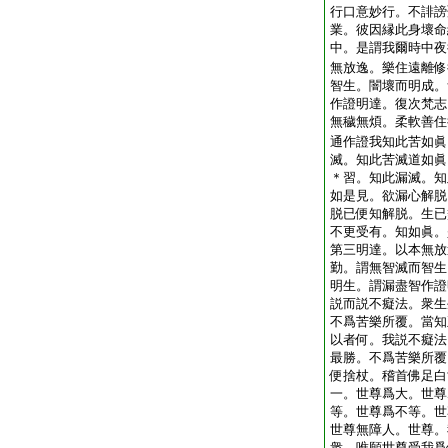
行口意妙行。不誹謗
業。彼因縁此身壞命
中。是謂我爾時中夜
無放逸。樂住遠離修
智生。闇壞而明成。
作證明達。復次梵志
無穢無煩。柔軟善住
通作證我知此苦如眞
滅。知此苦滅道如眞
＊習。知此漏滅。知
如是見。欲漏心解脱
脱已便知解脱。生已
不更受有。知如眞。
第三明達。以本無放
勤。謂無智滅而智生
明生。謂漏盡智作證
説而説不癡法。衆生
不爲苦樂所覆。當知
以者何。我説不癡法
最勝。不爲苦樂所覆
便捨杖。稽首佛足白
一。世尊爲大。世尊
等。世尊爲不等。世
世尊無障人。世尊。
衆。唯願世尊受我爲