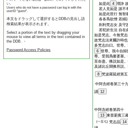
如是此
4
増諍 
い。
Users who do not have a password can log in with the
若人見如是 誰不
userID "guest".
如是此世行 無智
本文をドラッグして選択するとDDBの見出し語
各各爲欲憎 若婦
検索結果が表示されます。
刹利梵志女 及守
若犯於生法 自在
Select a portion of the text by dragging your
如是梵志。今無梵志
mouse to view all terms in the text contained in
故梵志法來爾許時也
the DDB. ・
多梵志白曰。世尊。
Password Access Policies
6
世尊。我今自歸
尊。受我爲優婆塞。
至命盡。佛説如是。
及諸比丘聞佛所説。
8
梵波羅延經第五
中阿含經卷第三十
誦
12
中阿含經卷第四十
13
東晉罽賓三
(一五七)
梵志品
14
誦