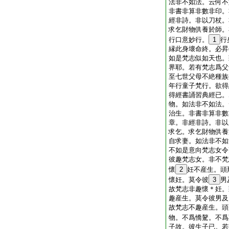
法非不如法。云何不
非書非算非數非印。
經非詩。非以刀杖。
求乞財物供養於師。
行口意妙行。
1
行
縁此身壞命終。必昇
如是梵志似如天也。
界耶。若有梵志爲父
至七世父母不絶種族
年行童子梵行。欲得
得經書誦習典經已。
物。如法非不如法。
治生。非書非算非數
章。非經非詩。非以
求乞。求乞財物供養
自求妻。如法非不如
不如是意向梵志女令
彼趣梵志女。非不梵
懷
2
妊不産生。頭
懷妊。莫令彼
3
男
故梵志非趣懷＊妊。
趣産生。莫令彼男及
故梵志不趣産生。頭
物。不爲憍驁。不爲
子故。彼生子已。若