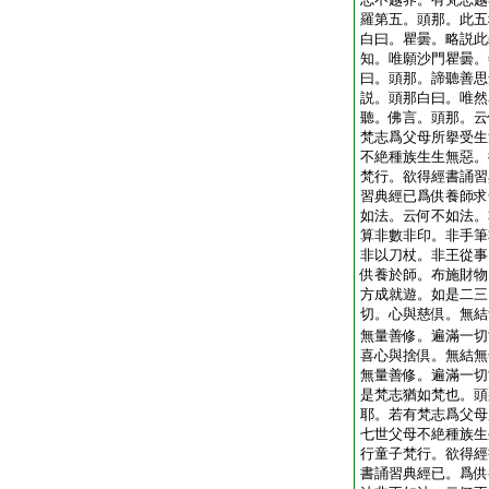
羅第五。頭那。此五
白曰。瞿曇。略説此
知。唯願沙門瞿曇。
曰。頭那。諦聽善思
説。頭那白曰。唯然
聽。佛言。頭那。云
梵志爲父母所擧受生
不絶種族生生無惡。
梵行。欲得經書誦習
習典經已爲供養師求
如法。云何不如法。
算非數非印。非手筆
非以刀杖。非王從事
供養於師。布施財物
方成就遊。如是二三
切。心與慈倶。無結
無量善修。遍滿一切
喜心與捨倶。無結無
無量善修。遍滿一切
是梵志猶如梵也。頭
耶。若有梵志爲父母
七世父母不絶種族生
行童子梵行。欲得經
書誦習典經已。爲供