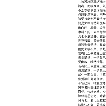
共擁護諸阿羅訶極大
訶者。而欲令來。既
不乏衣被飮食床榻湯
必勝則爲不衰。雨勢
諸受持此七不衰法者
於是大臣雨勢即從坐
佛白曰。瞿曇。設彼
摩竭＊陀王未生怨鞞
具七不衰法耶。瞿曇
世尊報曰。欲去隨意
所説則善受持。起繞
雨勢去後不久。於是
若有比丘依鷲巖山處
盡集講堂。一切集已
受佛教。唯然世尊。
若有比丘依鷲巖山處
盡集講堂。一切集已
却住一面白曰。世尊
依鷲巖山處處住者。
今皆已集。唯願世尊
將尊者阿難往詣講堂
而坐。告諸比丘。今
諦聽善思念之。時諸
何爲七。若比丘數數
勝則法不衰。若比丘