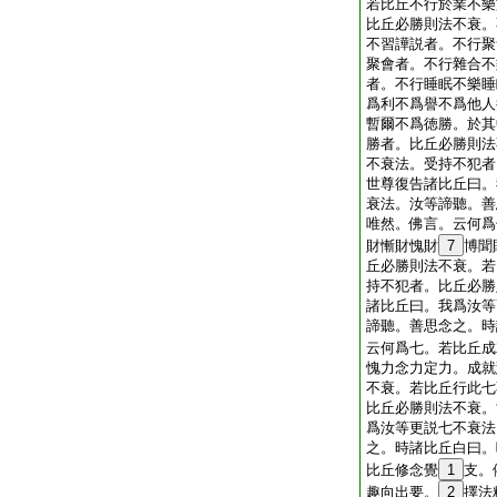
若比丘不行於業不樂
比丘必勝則法不衰。
不習譁説者。不行聚
聚會者。不行雜合不
者。不行睡眠不樂睡
爲利不爲譽不爲他人
暫爾不爲徳勝。於其
勝者。比丘必勝則法
不衰法。受持不犯者
世尊復告諸比丘曰。
衰法。汝等諦聽。善
唯然。佛言。云何爲
財慚財愧財
7
博聞
丘必勝則法不衰。若
持不犯者。比丘必勝
諸比丘曰。我爲汝等
諦聽。善思念之。時
云何爲七。若比丘成
愧力念力定力。成就
不衰。若比丘行此七
比丘必勝則法不衰。
爲汝等更説七不衰法
之。時諸比丘白曰。
比丘修念覺
1
支。
趣向出要。
2
擇法