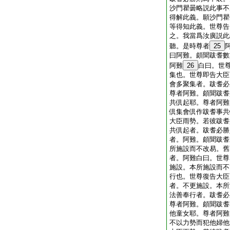
沙門瞿曇略説此事不
得解此義。願沙門瞿
等得知此義。世尊告
之。我當爲汝廣説此
聽。是時尊者
25
曰阿難。頗聞跋耆數
阿難
26
白曰。世
集也。世尊即告大臣
會多聚集者。跋耆必
尊者阿難。頗聞跋耆
共倶起耶。尊者阿難
倶集會倶作跋耆事共
大臣雨勢。若彼跋耆
共倶起者。跋耆必勝
者。阿難。頗聞跋耆
所施設而不改易。舊
者。阿難白曰。世尊
施設。本所施設而不
行也。世尊復告大臣
者。不更施設。本所
法善奉行者。跋耆必
尊者阿難。頗聞跋耆
他童女耶。尊者阿難
不以力勢而犯他婦他