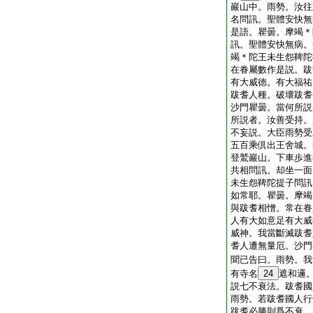
巖山中。雨勢。汝往
名問訊。聖體安快無
是語。瞿曇。摩竭＊
訊。聖體安快無病。
竭＊陀王未生怨鞞陀
在眷屬數作是説。跋
有大威徳。有大福祐
跋耆人種。破壞跋耆
沙門瞿曇。當何所説
所説者。汝善受持。
不妄説。大臣雨勢受
五百乘倶出王舍城。
登鷲巖山。下車歩進
共相問訊。却坐一面
未生怨鞞陀提子問訊
如常耶。瞿曇。摩竭
與跋耆相憎。常在眷
人有大如意足有大威
威神。我當斷滅跋耆
耆人遭無量厄。沙門
聞已告曰。雨勢。我
有寺名
24
遮和邏
説七不衰法。跋耆國
雨勢。若跋耆國人行
跋耆必勝則爲不衰。