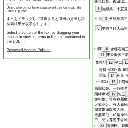
佛説如是。彼諸比丘
い。
Users who do not have a password can log in with the
1
喩經第二十五竟
userID "guest".
本文をドラッグして選択するとDDBの見出し語
中阿
3
含經卷第三
検索結果が表示されます。
6
中阿含經大品第
Select a portion of the text by dragging your
mouse to view all terms in the text contained in
the DDB. ・
中阿
10
含經卷第
Password Access Policies
11
東晉罽賓三
梵志品
12
第二
1
雨勢･歌羅･數 瞿
聞徳･
14
何苦･
(一四二)
16
中阿
我聞如是。一時佛遊
爾時摩竭
19
陀王
耆相憎。常在眷屬數
大如意足。有大威徳
我當斷滅跋耆人種。
遭無量厄。於是摩竭
子。聞世尊遊王舍城
臣
22
雨勢曰。我