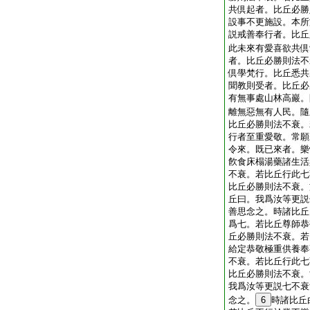
共倶起者。比丘必勝
設事不更施設。本所
説戒善奉行者。比丘
此未來有愛喜欲共倶
者。比丘必勝則法不
倶學梵行。比丘悉共
聞教則受者。比丘必
有無事處山林高巖。
離無惡無有人民。隨
比丘必勝則法不衰。
行者至重愛敬。常願
令來。既已來者。樂
飮食床榻湯藥諸生活
不衰。若比丘行此七
比丘必勝則法不衰。
丘曰。我爲汝等更説
善思念之。時諸比丘
爲七。若比丘尊師恭
丘必勝則法不衰。若
給定恭敬極重供養奉
不衰。若比丘行此七
比丘必勝則法不衰。
我爲汝等更説七不衰
念之。
6
時諸比丘