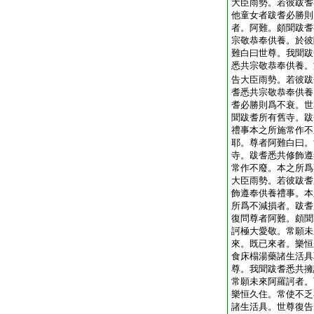
大臣雨勢。若彼跋耆
他童女者跋耆必勝則
者。阿難。頗聞跋耆
宗敬恭奉供養。於彼
難白曰世尊。我聞跋
悉共宗敬恭奉供養。
告大臣雨勢。若彼跋
耆悉共宗敬恭奉供養
耆必勝則爲不衰。世
聞跋耆所有舊寺。跋
禮事本之所施常作不
耶。尊者阿難白曰。
寺。跋耆悉共修飾遵
常作不廢。本之所爲
大臣雨勢。若彼跋耆
飾遵奉供養禮事。本
所爲不減損者。跋耆
復問尊者阿難。頗聞
訶極大愛敬。常願未
來。既已來者。樂恒
食床榻湯藥諸生活具
尊。我聞跋耆悉共擁
常願未來阿羅訶者。
樂恒久住。常使不乏
諸生活具。世尊復告