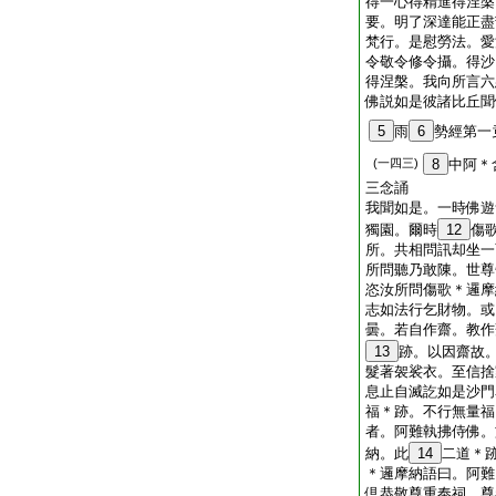
得一心得精進得涅槃
要。明了深達能正盡
梵行。是慰勞法。愛
令敬令修令攝。得沙
得涅槃。我向所言六
佛説如是彼諸比丘聞
5
雨
6
勢經第一
(一四三)
8
中阿＊
三念誦
我聞如是。一時佛遊
獨園。爾時
12
傷
所。共相問訊却坐一
所問聽乃敢陳。世尊
恣汝所問傷歌＊邏摩
志如法行乞財物。或
曇。若自作齋。教作
13
跡。以因齋故
髮著袈裟衣。至信捨
息止自滅訖如是沙門
福＊跡。不行無量福
者。阿難執拂侍佛。
納。此
14
二道＊
＊邏摩納語曰。阿難
倶恭敬尊重奉祠。尊