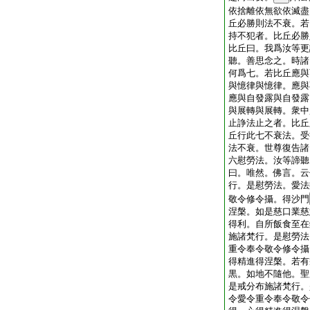
依捨離依無欲依滅盡
丘必勝則法不衰。若
持不犯者。比丘必勝
比丘曰。我爲汝等更
聽。善思念之。時諸
何爲七。若比丘應與
與憶律與憶律。應與
應與自發露與自發露
與展轉與展轉。衆中
止諍法止之者。比丘
丘行此七不衰法。受
法不衰。世尊復告諸
六慰勞法。汝等諦聽
曰。唯然。佛言。云
行。是慰勞法。愛法
敬令修令攝。得沙門
涅槃。如是慈口業慈
得利。自所飯食至在
施諸梵行。是慰勞法
重令奉令敬令修令攝
得精進得涅槃。若有
黒。如地不隨他。聖
是戒分布施諸梵行。
令愛令重令奉令敬令