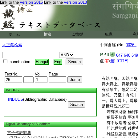
Link to the
version 2015
Link to the
version 2018
ホーム
検索
ご挨拶
組織
利
大正蔵検索
中阿含經 (No.
0026_
647
648
649
点:
有
/
無
]
[CITE]
punctuation
Hangul
Eng
TextNo.
Vol.
Page
有熟＊酥。因熟＊酥
爲大爲上。爲最爲勝
有諸衆生。無足二足
INBUDS
無想。乃至非有想非
INBUDS
(Bibliographic Database)
一。爲大爲上。爲最
Search
是世尊説此頌曰
若有求財物 極好
稱譽不放逸 事無
有不放逸者 必取
Digital Dictionary of Buddhism
即此世能獲 後世
電子佛教辭典
雄猛觀諸義 慧者
パスワードがない場合は「guest」でログインしてくださ