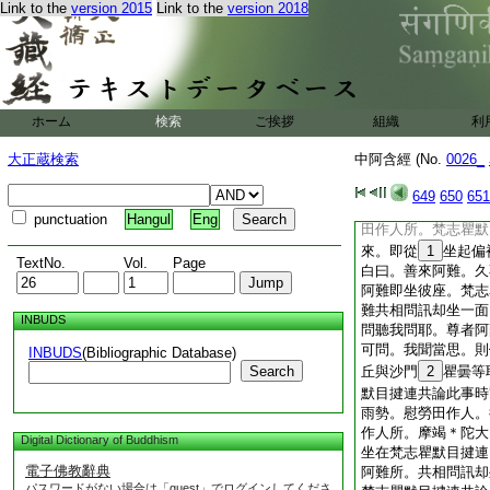
Link to the
version 2015
Link to the
version 2018
(一四五)
梵志品
19
誦
我聞如是。一時佛般
難遊
22
王舍城。
王舍城。爲防跋耆故
ホーム
検索
ご挨拶
組織
利
勢。遣
25
瞿默目
哆園。爾時尊者阿難
大正蔵検索
中阿含經 (No.
0026_
乞食故
27
入王舍
且置王舍城乞食。我
649
650
651
田作人所。於是尊者
punctuation
Hangul
Eng
田作人所。梵志瞿默
來。即從
1
坐起偏
TextNo.
Vol.
Page
白曰。善來阿難。久
阿難即坐彼座。梵志
難共相問訊却坐一面
INBUDS
問聽我問耶。尊者阿
可問。我聞當思。則
INBUDS
(Bibliographic Database)
Search
丘與沙門
2
瞿曇等
默目揵連共論此事時
雨勢。慰勞田作人。
作人所。摩竭＊陀大
Digital Dictionary of Buddhism
坐在梵志瞿默目揵連
電子佛教辭典
阿難所。共相問訊却
パスワードがない場合は「guest」でログインしてくださ