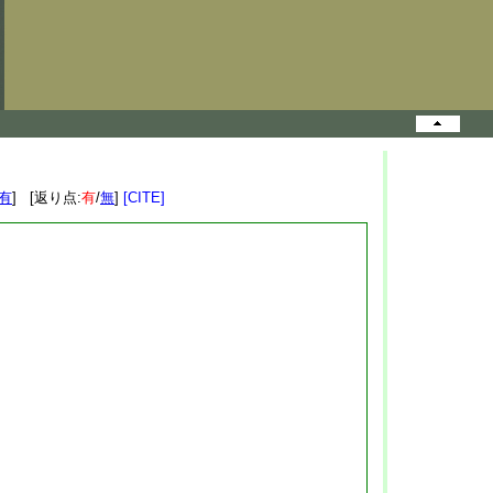
有
] [返り点:
有
/
無
]
[CITE]