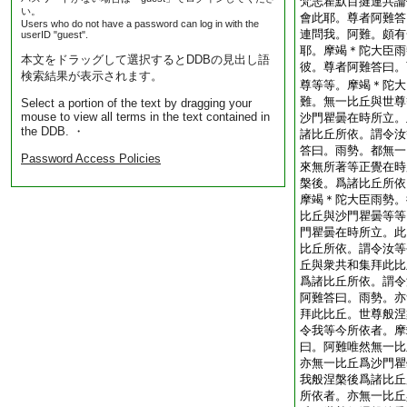
梵志瞿默目揵連共論
い。
會此耶。尊者阿難答
Users who do not have a password can log in with the
連問我。阿難。頗有
userID "guest".
耶。摩竭＊陀大臣雨
本文をドラッグして選択するとDDBの見出し語
彼。尊者阿難答曰。
検索結果が表示されます。
尊等等。摩竭＊陀大
難。無一比丘與世尊
Select a portion of the text by dragging your
mouse to view all terms in the text contained in
沙門瞿曇在時所立。
the DDB. ・
諸比丘所依。謂令汝
答曰。雨勢。都無一
Password Access Policies
來無所著等正覺在時
槃後。爲諸比丘所依
摩竭＊陀大臣雨勢。
比丘與沙門瞿曇等等
門瞿曇在時所立。此
比丘所依。謂令汝等
丘與衆共和集拜此比
爲諸比丘所依。謂令
阿難答曰。雨勢。亦
拜此比丘。世尊般涅
令我等今所依者。摩
曰。阿難唯然無一比
亦無一比丘爲沙門瞿
我般涅槃後爲諸比丘
所依者。亦無一比丘