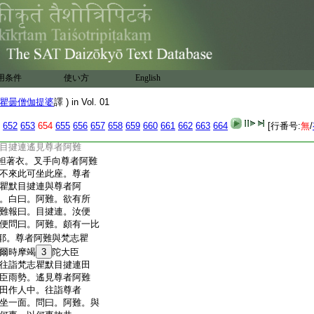
瞿默目揵連經第四
20
第三念
涅槃後不久。尊者
21
阿
爾時
23
摩竭陀大臣
24
雨勢治
。於是摩竭陀大臣雨
用条件
使い方
English
揵連田作人。往至竹林
26
加蘭
過夜平旦著衣持鉢爲
瞿曇僧伽提婆
譯 ) in Vol. 01
城。於是尊者阿難作是念。
寧可往詣瞿默目揵連
652
653
654
655
656
657
658
659
660
661
662
663
664
[行番号:
無
/
阿難往詣瞿默目揵連
目揵連遙見尊者阿難
袒著衣。叉手向尊者阿難
不來此可坐此座。尊者
瞿默目揵連與尊者阿
。白曰。阿難。欲有所
難報曰。目揵連。汝便
便問曰。阿難。頗有一比
耶。尊者阿難與梵志瞿
爾時摩竭
3
陀大臣
往詣梵志瞿默目揵連田
臣雨勢。遙見尊者阿難
田作人中。往詣尊者
坐一面。問曰。阿難。與