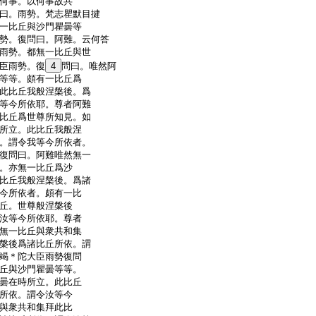
何事。以何事故共
曰。雨勢。梵志瞿默目揵
一比丘與沙門瞿曇等
勢。復問曰。阿難。云何答
雨勢。都無一比丘與世
臣雨勢。復
4
問曰。唯然阿
等等。頗有一比丘爲
此比丘我般涅槃後。爲
等今所依耶。尊者阿難
比丘爲世尊所知見。如
所立。此比丘我般涅
。謂令我等今所依者。
復問曰。阿難唯然無一
。亦無一比丘爲沙
比丘我般涅槃後。爲諸
今所依者。頗有一比
丘。世尊般涅槃後
汝等今所依耶。尊者
無一比丘與衆共和集
槃後爲諸比丘所依。謂
竭＊陀大臣雨勢復問
丘與沙門瞿曇等等。
曇在時所立。此比丘
所依。謂令汝等今
與衆共和集拜此比