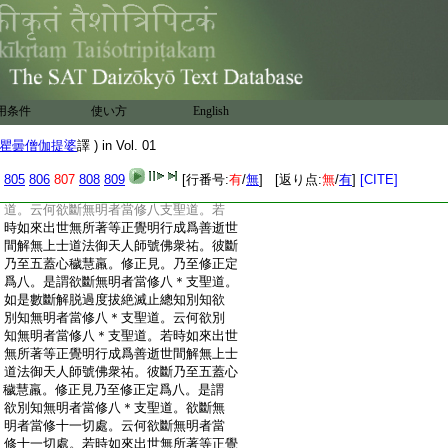
:
依離依無欲依滅趣非品。是謂欲斷無
:
明者當修七覺＊支。如是數斷解脱過度
:
拔絶滅止。總知別知。欲別知無明者當
:
修
3
七覺＊支。云何欲別知無明者當修
:
七覺＊支。若時如來出世無所著等正覺明
:
行成爲善逝世間解無上士道法御天人師號
用条件
使い方
English
:
佛衆祐。彼斷乃至五蓋心穢慧羸。修念覺
:
＊支。依離依無欲依滅。趣非品。如是修
瞿曇僧伽提婆
譯 ) in Vol. 01
:
法精進喜息定也。修捨覺＊支。依離依無
:
欲依滅趣非品。是謂欲別知無明者當
805
806
807
808
809
[行番号:
有
/
無
] [返り点:
無
/
有
]
[CITE]
:
修七覺＊支。欲斷無明者。當修八＊支聖
:
道。云何欲斷無明者當修八支聖道。若
:
時如來出世無所著等正覺明行成爲善逝世
:
間解無上士道法御天人師號佛衆祐。彼斷
:
乃至五蓋心穢慧羸。修正見。乃至修正定
:
爲八。是謂欲斷無明者當修八＊支聖道。
:
如是數斷解脱過度拔絶滅止總知別知欲
:
別知無明者當修八＊支聖道。云何欲別
:
知無明者當修八＊支聖道。若時如來出世
:
無所著等正覺明行成爲善逝世間解無上士
:
道法御天人師號佛衆祐。彼斷乃至五蓋心
:
穢慧羸。修正見乃至修正定爲八。是謂
:
欲別知無明者當修八＊支聖道。欲斷無
:
明者當修十一切處。云何欲斷無明者當
:
修十一切處。若時如來出世無所著等正覺