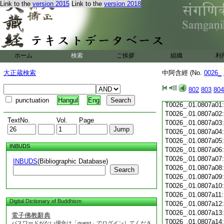
Link to the
version 2015
Link to the
version 2018
T0026_.01.0806c19
T0026_.01.0806c20
T0026_.01.0806c21
T0026_.01.0806c22
T0026_.01.0806c23
T0026_.01.0806c24
ホーム
検索
ご挨拶
組織
利
T0026_.01.0806c25
T0026_.01.0806c26
大正蔵検索
中阿含經 (No.
0026_
T0026_.01.0806c27
T0026_.01.0806c28
802
803
804
T0026_.01.0806c29
punctuation
Hangul
Eng
T0026_.01.0807a01
T0026_.01.0807a02
TextNo.
Vol.
Page
T0026_.01.0807a03
T0026_.01.0807a04
T0026_.01.0807a05
INBUDS
T0026_.01.0807a06
T0026_.01.0807a07
INBUDS
(Bibliographic Database)
T0026_.01.0807a08
Search
T0026_.01.0807a09
T0026_.01.0807a10
T0026_.01.0807a11
Digital Dictionary of Buddhism
T0026_.01.0807a12
T0026_.01.0807a13
電子佛教辭典
T0026_.01.0807a14
パスワードがない場合は「guest」でログインしてくださ