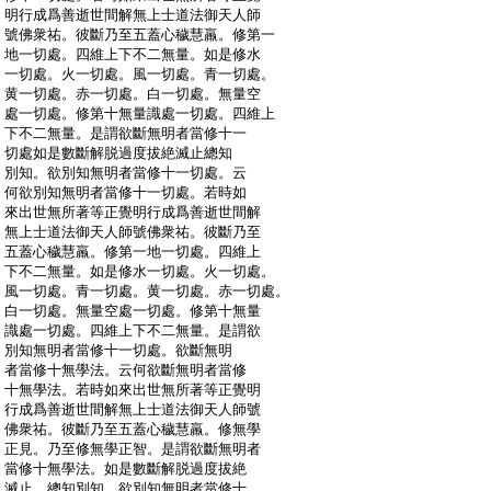
:
明行成爲善逝世間解無上士道法御天人師
:
號佛衆祐。彼斷乃至五蓋心穢慧羸。修第一
:
地一切處。四維上下不二無量。如是修水
:
一切處。火一切處。風一切處。青一切處。
:
黄一切處。赤一切處。白一切處。無量空
:
處一切處。修第十無量識處一切處。四維上
:
下不二無量。是謂欲斷無明者當修十一
:
切處如是數斷解脱過度拔絶滅止總知
:
別知。欲別知無明者當修十一切處。云
:
何欲別知無明者當修十一切處。若時如
:
來出世無所著等正覺明行成爲善逝世間解
:
無上士道法御天人師號佛衆祐。彼斷乃至
:
五蓋心穢慧羸。修第一地一切處。四維上
:
下不二無量。如是修水一切處。火一切處。
:
風一切處。青一切處。黄一切處。赤一切處。
:
白一切處。無量空處一切處。修第十無量
:
識處一切處。四維上下不二無量。是謂欲
:
別知無明者當修十一切處。欲斷無明
:
者當修十無學法。云何欲斷無明者當修
:
十無學法。若時如來出世無所著等正覺明
:
行成爲善逝世間解無上士道法御天人師號
:
佛衆祐。彼斷乃至五蓋心穢慧羸。修無學
:
正見。乃至修無學正智。是謂欲斷無明者
:
當修十無學法。如是數斷解脱過度拔絶
:
滅止。總知別知。欲別知無明者當修十