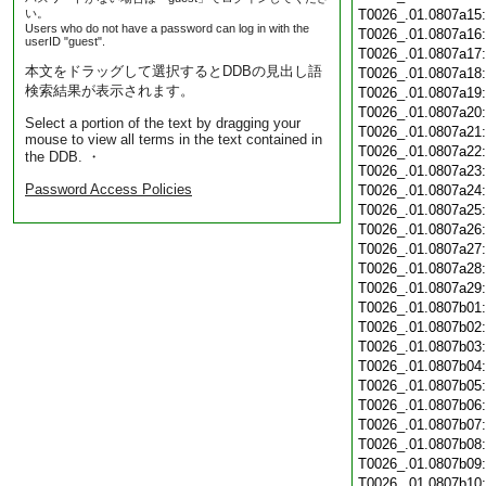
い。
T0026_.01.0807a15
Users who do not have a password can log in with the
T0026_.01.0807a16
userID "guest".
T0026_.01.0807a17
本文をドラッグして選択するとDDBの見出し語
T0026_.01.0807a18
検索結果が表示されます。
T0026_.01.0807a19
T0026_.01.0807a20
Select a portion of the text by dragging your
T0026_.01.0807a21
mouse to view all terms in the text contained in
T0026_.01.0807a22
the DDB. ・
T0026_.01.0807a23
Password Access Policies
T0026_.01.0807a24
T0026_.01.0807a25
T0026_.01.0807a26
T0026_.01.0807a27
T0026_.01.0807a28
T0026_.01.0807a29
T0026_.01.0807b01
T0026_.01.0807b02
T0026_.01.0807b03
T0026_.01.0807b04
T0026_.01.0807b05
T0026_.01.0807b06
T0026_.01.0807b07
T0026_.01.0807b08
T0026_.01.0807b09
T0026_.01.0807b10