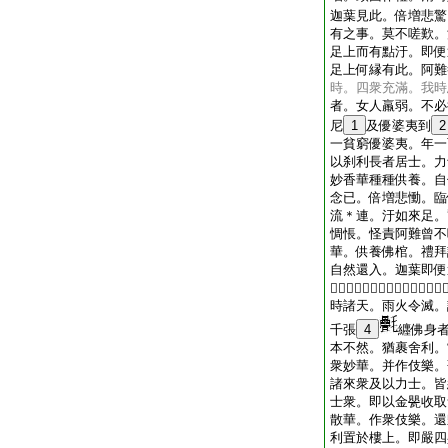
迦葉見此。倍増悲驚
有之事。莫不嗟歎。
足上而有點汙。即便
足上何縁有此。阿難
時。四衆充滿。我時
者。女人羸弱。不必
尼
1
及優婆夷到
2
一貧窮優婆夷。年一
以刹利長者居士。力
妙香華種種供養。自
念已。倍増悲慟。臨
流＊連。汙如來足。
惆悵。怪責阿難曾不
華。供養佛棺。禮拜
自然還入。迦葉即便
𧂐自然。四面火起。經歴七日。
時諸天。雨火令滅。
千張
4
纒佛身
本不然。猶裹舍利。
衆妙華。并作伎樂。
諸來衆及以力士。皆
士衆。即以金甖收取
散華。作衆伎樂。還
利置於樓上。即嚴四