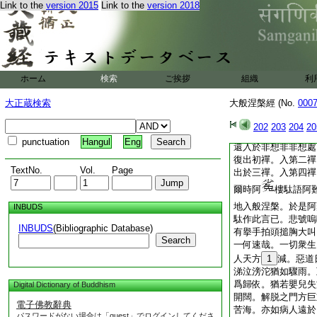
如來即便普告之言。
Link to the
version 2015
Link to the
version 2018
行性相。皆悉如是。
於初禪。入第二禪。
於三禪。入第四禪。
空處。入於識處。出
所有處。入於非想非
ホーム
検索
ご挨拶
想處。入滅盡定。爾
組織
利
言。身體肢節不復動
大正蔵検索
大般涅槃經 (No.
000
世尊今已入般涅槃。
言。如來即時。未般
202
203
204
20
正是入於滅盡定耳。
punctuation
Hangul
Eng
還入於非想非非想處
復出初禪。入第二禪
TextNo.
Vol.
Page
出於三禪。入第四禪
爾時阿
樓駄語阿
地入般涅槃。於是阿
INBUDS
駄作此言已。悲號嗚
INBUDS
(Bibliographic Database)
有擧手拍頭搥胸大叫
Search
一何速哉。一切衆生
人天方
1
減。惡道
涕泣滂沱猶如驟雨。
爲歸依。猶若嬰兒失
Digital Dictionary of Buddhism
開闊。解脱之門方巨
電子佛教辭典
苦海。亦如病人遠於
パスワードがない場合は「guest」でログインしてくださ