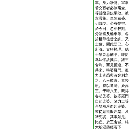
車。身力壯健。軍衆
若交戰者必無兩全。
等雖復勇鋭果敢。彼
衆雲集。軍陣猛盛。
刃既交。必有傷害。
於今日。忽相殺戮。
分諸國及離車等。各
於世尊往昔之訓。又
士衆。聞此語已。心
所説。實得於理。聽
士衆皆悉解甲。即便
爲法何故興兵。諸王
舍利。而見拒逆。不
共來。時婆羅門。復
力士皆悉與汝舍利之
之。八王歡喜。奉授
瓶。持以還歸。於高
王。于時八王。既得
各起兜婆。彼婆羅門
自起兜婆。諸力士等
合餘灰炭而起兜婆。
來從始欲般涅槃。及
諸兜婆。其事如是。
比丘。於王舍城。結
大般涅槃經卷下