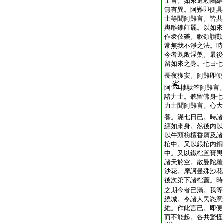
士言。如來遺勅闍維
無有異。阿難即便具
士等聞阿難言。皆共
輿雕鏤莊麗。以如來
作衆伎樂。歌頌讃歎
常無我不淨之法。時
今者既般涅槃。最後
留如來之身。七日七
長夜獲安。阿難即便
阿
樓駄答阿難言
諸力士。聽留佛身七
力士聞阿難言。心大
養。滿七日已。時諸
纒如來身。然後内以
以牛頭栴檀香屑及諸
棺中。又以銀棺内銅
中。又以鐵棺置寶輿
諸天於空。散曼陀羅
沙花。摩訶曼殊沙花
後次第下諸棺蓋。時
之期今者已滿。我等
繞城。令諸人民恣意
維。作此言已。即便
而不能起。各共驚怪