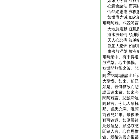
如來於今日 諸根
心意會諸法 而棄
恬然絶思慮 亦復
如燈盡光滅 如來
爾時阿難。即説偈言
大地忽震動 狂風
海水波翻倒 須彌
天人心悲痛 泣涙
皆悉大恐怖 如被
由佛般涅槃 故有
爾時衆中。有未得道
般涅槃。心生懊惱。
歎世間無常之苦。悲
阿
樓駄語諸比丘
大憂惱。如來。前已
如是。云何猶故而悲
語四遠來衆。如來今
聞阿難言。悲號啼泣
阿難言。今此人衆極
那。皆悉充滿。唯願
前親見如來。最後瞻
難可値遇。如優曇鉢
此般涅槃。願必哀愍
聞衆人言。心自思惟
値。最後供養亦復甚