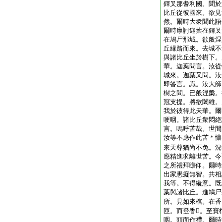
鐸叉那耆利國。聞於
比丘從彼國來。欲見
然。爾時大衆聞此語
爾時摩訶迦葉在鐸叉
在鳩尸那城。欲般涅
丘縁路而來。去城不
與諸比丘坐於樹下。
華。迦葉問言。汝從
城來。迦葉又問。汝
即答言。識。汝大師
樹之間。已般涅槃。
冠支提。將欲闍維。
我於彼得此天華。爾
哽咽。諸比丘衆悶絶
言。嗚呼苦哉。世間
汝等不應作此苦＊憹
來天尊猶尚不免。況
應精進求離世苦。今
之所禮拜瞻仰。爾時
出家愚癡無智。共相
我等。不得縱意。既
葉與諸比丘。進鳩尸
所。見如來棺。在香
匝。而登香𧂐。至
咽。頭面作禮。爾時