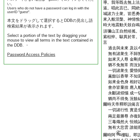
導。我等既去無上法
い。
逼。唱此言已。悶絶
Users who do not have a password can log in with the
userID "guest".
城諸力士衆。皆悉勇
來入般涅槃。神情憔
本文をドラッグして選択するとDDBの見出し語
時大地震動天鼓自鳴
検索結果が表示されます。
須彌山王自然傾搖。
Select a portion of the text by dragging your
索枯悴。駭異於常。
mouse to view all terms in the text contained in
言
the DDB. ・
過去與未來 及以
無有諸衆生 不歸
Password Access Policies
如來天人尊 金剛
猶不免無常 而況
一切諸衆生 愛惜
薫餘以香華 不知
如來金色身 相好
會亦皆棄捨 應入
永斷諸煩惱 成一
猶尚不得免 況餘
爾時天帝釋即説偈言
一切諸行性 實是
兩足最勝尊 亦復
三毒熾然火 恒燒
無有大悲雲 誰能
爾時阿
樓駄。即