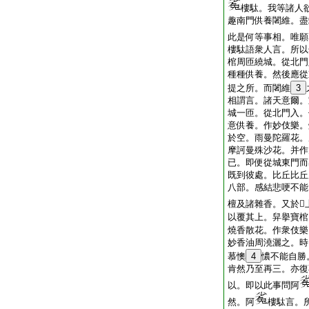
樓駄。我等諸人
趣南門供養闍維。盡
此是何等事相。唯願
樓駄語衆人言。所以
棺周匝繞城。從北門
種種供養。然後應從
提之所。而闍維
3
相謂言。諸天意爾。
城一匝。從北門入。
意供養。作妙伎樂。
於空。雨曼陀羅花。
摩訶曼殊沙花。并作
已。即便從城東門而
既到彼處。比丘比丘
八部。感結悲哽不能
檀及諸雜香。又於𧂐
以覆其上。舁擧寶棺
燒香散花。作衆伎樂
妙香油周澆灑之。時
慕懊
4
憹不能自勝
肯然乃至再三。亦復
以。即以此事問阿
然。阿
樓駄言。