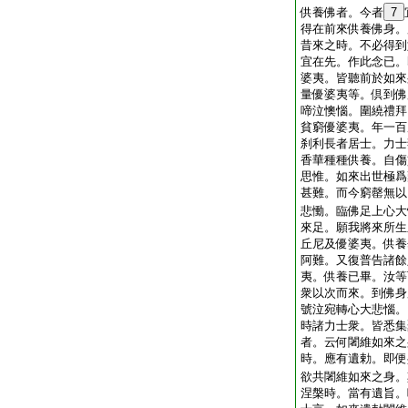
供養佛者。今者
7
得在前來供養佛身。
昔來之時。不必得到
宜在先。作此念已。
婆夷。皆聽前於如來
量優婆夷等。倶到佛
啼泣懊惱。圍繞禮拜
貧窮優婆夷。年一百
刹利長者居士。力士
香華種種供養。自傷
思惟。如來出世極爲
甚難。而今窮罄無以
悲慟。臨佛足上心大
來足。願我將來所生
丘尼及優婆夷。供養
阿難。又復普告諸餘
夷。供養已畢。汝等
衆以次而來。到佛身
號泣宛轉心大悲惱。
時諸力士衆。皆悉集
者。云何闍維如來之
時。應有遺勅。即便
欲共闍維如來之身。
涅槃時。當有遺旨。