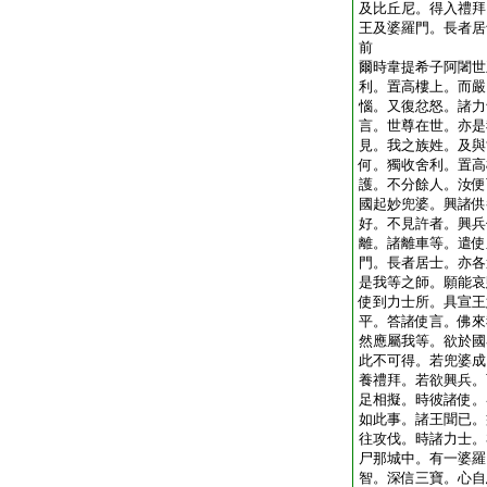
及比丘尼。得入禮拜
王及婆羅門。長者居
前
爾時韋提希子阿闍世
利。置高樓上。而嚴
惱。又復忿怒。諸力
言。世尊在世。亦是
見。我之族姓。及與
何。獨收舍利。置高
護。不分餘人。汝便
國起妙兜婆。興諸供
好。不見許者。興兵
離。諸離車等。遣使
門。長者居士。亦各
是我等之師。願能哀
使到力士所。具宣王
平。答諸使言。佛來
然應屬我等。欲於國
此不可得。若兜婆成
養禮拜。若欲興兵。
足相擬。時彼諸使。
如此事。諸王聞已。
往攻伐。時諸力士。
尸那城中。有一婆羅
智。深信三寶。心自