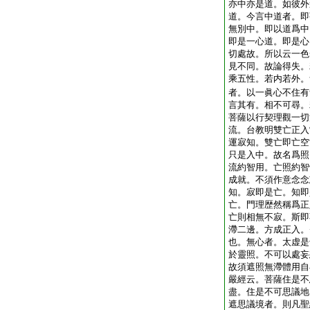
亦中亦是道。如彼外
道。今言中道者。即
無別中。即以道爲中
即是一心道。即是心
切處故。所以云一色
見不同。故論得失。
乘五性。若内若外。
者。以一眞心不住有
言其有。相不可尋。
菩薩以行契理觀一切
流。台教明雙亡正入
運寂知。雙亡即亡空
只是入中。故名爲照
流約智用。亡照約智
成就。不須作意念念
知。寂即是亡。知即
亡。門理歴然稱爲正
亡則相無不寂。斯即
滯二邊。方成正入。
也。無心者。太虚是
於靈照。不可以處妄
故須遮照無滯體用自
嚴經云。菩薩住是不
盡。住是不可思議地
遮思議境者。則凡聖