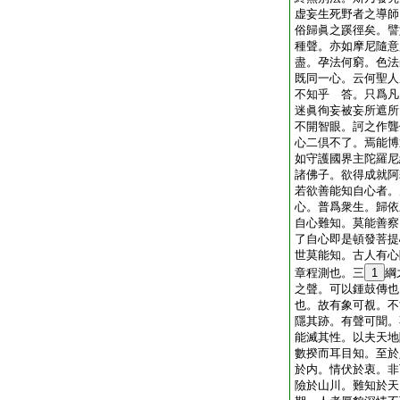
虚妄生死野者之導師
俗歸眞之蹊徑矣。譬
種聲。亦如摩尼隨意
盡。孕法何窮。色法
既同一心。云何聖人
不知乎
答。只爲凡
迷眞徇妄被妄所遮所
不開智眼。訶之作聾
心二倶不了。焉能博
如守護國界主陀羅尼
諸佛子。欲得成就阿
若欲善能知自心者。
心。普爲衆生。歸依
自心難知。莫能善察
了自心即是頓發菩提
世莫能知。古人有心
章程測也。三
1
綱
之聲。可以鍾鼓傳也
也。故有象可覩。不
隱其跡。有聲可聞。
能滅其性。以夫天地
數揆而耳目知。至於
於内。情伏於衷。非
險於山川。難知於天