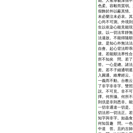
期。人者厚貌深情不
色柔。容毅而質弱。
假飾於外以蔽其情。
未必樂泣未必哀。其
心尚不可測。外境則
生以依染心能見能現
故。以一切法常靜無
法違故。不能得隨順
故。是知心外無法法
自會。起心背法即乖
達。若能順法界性合
所不知矣
問。若了
答。一心是總。諸法
差。若不子細通明遮
入圓通。維摩經云。
一義而不動。台教云
了非字非非字。雙照
説。不可見。非不可
擇。何所攝。何所不
則倶是非則悉非。能
一切非通達一切是。
切法邪一切法正。若
知字與非字。如蟲食
何知旨趣
問。一色
中道
答。且約古師