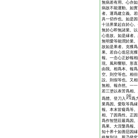
無病差有用。心亦如
病故不能運動。如實
者。運爲建立義。若
具一切作也。如是因
十法界業起自於心。
無於心即無諸業。以
心造故。如是縁者。
無明愛等能潤於業。
故如是果者。克獲爲
果。若自心造惡克獲
報。一念心正妙報相
現。風和響順。形直
由我。相爲本。報爲
空。則空等也。相但
設。則假等也。又相
無相。報亦然。一一
若三塗以表苦爲相。
爲體。登刀入
爲
業爲因。愛取等爲縁
報。本末皆癡爲等。
相。了因爲性。正因
爲作智慧莊嚴爲因。
爲果。大涅槃爲報。
知十界十如善惡因縁
終無別法。斯乃發究