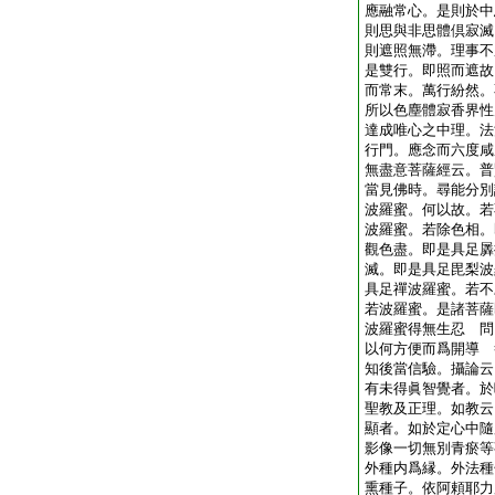
應融常心。是則於中
則思與非思體倶寂滅
則遮照無滯。理事不
是雙行。即照而遮故
而常末。萬行紛然。
所以色塵體寂香界性
達成唯心之中理。法
行門。應念而六度咸
無盡意菩薩經云。普
當見佛時。尋能分別
波羅蜜。何以故。若
波羅蜜。若除色相。
觀色盡。即是具足羼
滅。即是具足毘梨波
具足禪波羅蜜。若不
若波羅蜜。是諸菩薩
波羅蜜得無生忍
問
以何方便而爲開導
知後當信驗。攝論云
有未得眞智覺者。於
聖教及正理。如教云
顯者。如於定心中隨
影像一切無別青瘀等
外種内爲縁。外法種
熏種子。依阿頼耶力