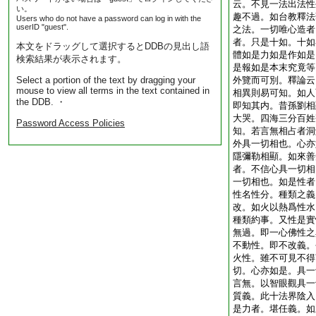
云。不見一法出法性
い。
趣不過。如台教釋法
Users who do not have a password can log in with the
userID "guest".
之法。一切唯心造者
者。只是十如。十如
本文をドラッグして選択するとDDBの見出し語
體如是力如是作如是
検索結果が表示されます。
是報如是本末究竟等
Select a portion of the text by dragging your
外覽而可別。釋論云
mouse to view all terms in the text contained in
相異則易可知。如人
the DDB. ・
即知其内。昔孫劉相
大哭。四海三分百姓
Password Access Policies
知。若言無相占者洞
外具一切相也。心亦
隱彌勒相顯。如來善
者。不信心具一切相
一切相也。如是性者
性名性分。種類之義
改。如火以熱爲性水
種類約事。又性是實
無過。即一心佛性之
不動性。即不改義。
火性。雖不可見不得
切。心亦如是。具一
言無。以智眼觀具一
質義。此十法界陰入
是力者。堪任義。如