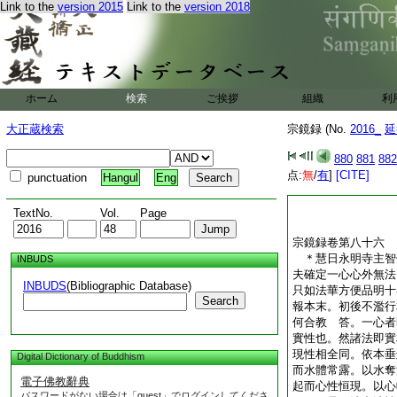
Link to the
version 2015
Link to the
version 2018
暫知音。因此遂蒙皇
一
2
練一明光照耀
塵沙含妙寶。故喩衆
三有。元來流浪被境
境元無照體心。迷即
不照心。若能對境常
ホーム
検索
ご挨拶
組織
利
如來今日除分別。意
習存終始。眞照何妄
大正蔵検索
宗鏡録 (No.
2016_
延
宗鏡録卷第八十五
880
881
882
＊戊申歳分司大
点:
無
/
有
]
[CITE]
punctuation
Hangul
Eng
TextNo.
Vol.
Page
宗鏡録卷第八十六
＊慧日永明寺主
INBUDS
夫確定一心心外無法
INBUDS
(Bibliographic Database)
只如法華方便品明十
Search
報本末。初後不濫行
何合教
答。一心者
實性也。然諸法即實
現性相全同。依本垂
Digital Dictionary of Buddhism
而水體常露。以水奪
電子佛教辭典
起而心性恒現。以心
パスワードがない場合は「guest」でログインしてくださ