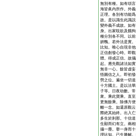
無別有種。如有頌言
海皆眞内所作。外義
正理。各別有功能爲
故。是以識生此識説
變外義不成故。如有
身。出家耽欲及餓狗
種分別各不同。以前
妍醜。若外法是實。
比知。唯心自現非他
正信創發心時。即觀
體。得成正信。故攝
起。應先觀諸法如實
無非一心。餘皆虚妄
悟圓信之人。即初發
勞之位。遍坐一切道
十方國土。是以法華
子等。日夜劫數。常
衆。乘此寶乘。直至
更無餘乘。除佛方便
離一念。如還原觀云
際絶其始終。出入亡
多生於刹那。十信道
生顯而幻有立。兩相
攝一塵。擧一身而十
理比知。已生勝解。