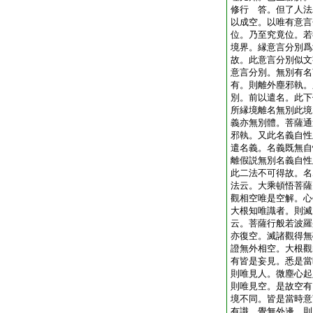
修行
答。但了人法
以成空。以唯有意言
位。乃至究竟位。若
境界。縁意言分別爲
故。此意言分別似文
意言分別。無別有名
有。則離外塵邪執。
別。前以遣名。此下
所縁境離名無別此境
義亦無別體。菩薩通
邪執。又此名義自性
遣名義。名義既無自
離假説無別名義自性
此二法不可得故。名
法云。大乘頓悟菩薩
觀相空唯是空解。心
大根知唯識者。則滅
云。菩薩行般若波羅
亦復空。滅諸觀得無
證無外相空。大根觀
有皆是妄見。悉是當
則唯見人。微塵心起
則唯見空。是故空有
境不同。皆是當時意
有識。覺無外邊。則