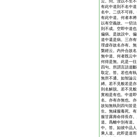
云。問。汝以不生不
有此中道則不名中道
名中。二倶不可得。
有此中道。何者本將
以有空義故。一切法
則不成。空即中道也
偏病。是故説中。偏
道中還是病。三亦有
理虚存故名亦有。無
槃經云。内外合故名
無中道。何者既云中
何得是無。此是一往
四句。所謂言語道斷
取定。答。若也有執
無所不通。如智論云
縛。若不見般若是亦
則名解脱。若不見般
實相是有也。中道即
名。亦有亦無也。亦
故知無執則四句皆是
生。無縁服毒死。有
服甘露壽命得長存。
道。爲離中別有道。
中。答。如彼中品人
乘人道。此即是道而