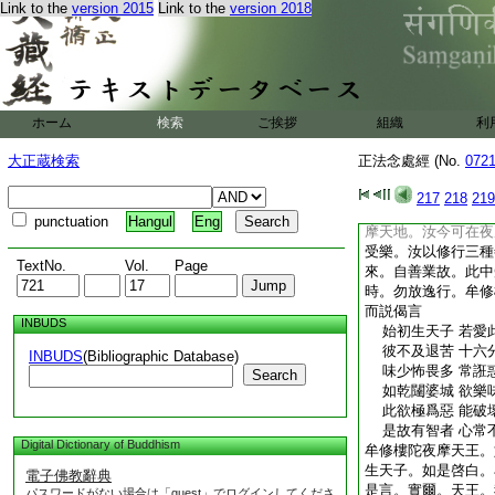
Link to the
version 2015
Link to the
version 2018
是意。一一皆謂牟修
之
爾時如是始生天子。
摩天王。見有無量百
量種具足勝妙功徳舌
陀夜摩天王。於一切
ホーム
検索
ご挨拶
組織
利
皆悉普識。牟修樓陀
自餘舊天。即便語彼
大正蔵検索
正法念處經 (No.
072
王今者。如是看汝。
爾時如是始生天子。
217
218
219
修樓陀。見其跪已。
punctuation
Hangul
Eng
摩天地。汝今可在夜
受樂。汝以修行三種
TextNo.
Vol.
Page
來。自善業故。此中
時。勿放逸行。牟修
而説偈言
INBUDS
始初生天子 若愛
彼不及退苦 十六
INBUDS
(Bibliographic Database)
味少怖畏多 常誑
Search
如乾闥婆城 欲樂
此欲極爲惡 能破
是故有智者 心常
Digital Dictionary of Buddhism
牟修樓陀夜摩天王。
生天子。如是啓白。
電子佛教辭典
是言。實爾。天王。
パスワードがない場合は「guest」でログインしてくださ