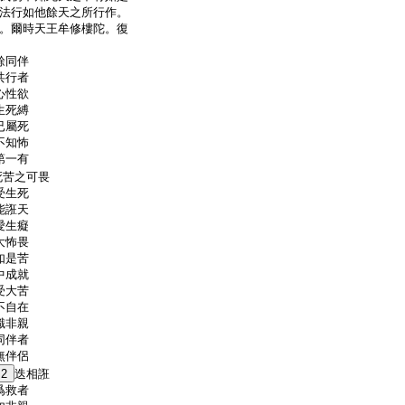
法行如他餘天之所行作。
。爾時天王牟修樓陀。復
餘同伴
共行者
心性欲
生死縛
已屬死
不知怖
第一有
死苦之可畏
受生死
能誑天
愛生癡
大怖畏
如是苦
中成就
受大苦
不自在
識非親
同伴者
無伴侶
2
迭相誑
爲救者