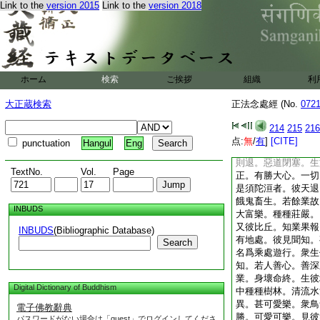
Link to the
version 2015
Link to the
version 2018
於先得生天 終得
此等則是十二天道。
果不疑。爾時天王牟
世尊。聞此法門。聞
王牟修樓陀。禮世尊
我得脱惡道 依於
ホーム
検索
ご挨拶
組織
利
一切天孤獨 如來
我朝日得果 入於
大正蔵検索
正法念處經 (No.
072
共天如是入 過生
牟修樓陀。如是説已
214
215
216
夜摩天所居地處。彼
点:
無
/
有
]
[CITE]
punctuation
Hangul
Eng
天中。猶故受樂。遊
則退。惡道閉塞。生
TextNo.
Vol.
Page
正。有勝大心。一切
是須陀洹者。彼天退
餓鬼畜生。若餘業故
INBUDS
大富樂。種種莊嚴。
又彼比丘。知業果報
INBUDS
(Bibliographic Database)
有地處。彼見聞知。
Search
名爲乘處遊行。衆生
知。若人善心。善深
業。身壞命終。生彼
Digital Dictionary of Buddhism
中種種樹林。清流水
異。甚可愛樂。衆鳥
電子佛教辭典
勝。可愛可樂。見彼
パスワードがない場合は「guest」でログインしてくださ