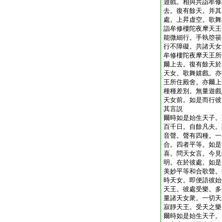
遊戲。相與共詣牟修
去。復有餘天。并其
處。上昇虚空。歌舞
詣牟修樓陀夜摩天王
能微細行。手執箜篌
行不障礙。共諸天女
牟修樓陀夜摩天王所
爾上去。復有餘天於
天女。歌舞嬉戲。亦
王所住殿舍。亦爾上
種種差別。無量遊戲
天女前。如是而行彼
其言説
爾時如是始生天子。
百千日。自餘凡夫。
音聲。聲有四種。一
合。四者平等。如是
喜。問天女言。今見
明。在於彼處。如是
美妙平等和合歌聲。
時天女。即便語彼始
天王。彼處受樂。多
量諸天女衆。一切天
寂靜天王。受天之樂
爾時如是始生天子。