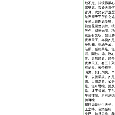
動不定。於境界樂心
諸樂處。普於天衆何
皆見。次第安詳遊歴
陀夜摩天王所住之處
多億天衆圍遶受樂。
執蓮花圍遶供養。彼
等色。威徳光明。功
衆所有光明。如日勝
夜摩天王。亦復如是
座軟觸。非絲等成。
莊嚴。威徳具足。無
戲。聞欲功徳。勝心
界。更無勝者。勝帝
夜摩天王。有五十聚
有焔起。彼帝釋王。
明聚。於此則劣。牟
衆。以善業故。如是
徳。百倍爲勝。如是
是。無可譬喩。樂及
喩。彼王眷屬。下劣
牟修樓陀。所有威徳
何可喩
爾時如是始生天子。
王之時。色樂威徳一
身已。如是思惟。我