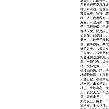
處遊行。此園林中。
所見種種可愛種種諸
種流水河池。蓮花莊
其峯高峻。種種七寶
種山谷。處處嚴好。
處處。有池莊嚴。如
子。倶行遊戲。受諸
從彼天女。聞是語已
如是作。如是説已。
天女。共彼天子園林
器。在手執持。共彼
爾時天子。共彼天女
子天女。共行遊戲合
相愛迭共語説彼此天
愛。一切和合。復向
林。彼林之量。三千
億那由他數。諸天子
林曠野無異。如是具
天遊行處。種種具足
悉本來。未如是見。
林已。生歡喜心。面
天。及其天女。即語
等。昔來未見
如是説已。兩朋天子
塗栴檀。坐天堂殿。