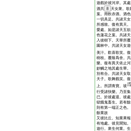
遊戲於彼河岸。其處
酒共
8
天女衆。歌
葉。用飮赤酒。酒色
一切具足。共諸天女
所感致。復有異天。
愛處。如是諸天五欲
色蓮花之葉。共諸天
入彼樹下。天華所覆
園林中。共諸天女遊
美汁。歡喜歌笑。復
樹枝。覆蔭爲舍。共
樂。復有異天依止河
妙觸之地其處生華。
別有合。共諸天女取
天子。歌舞戲笑。復
上。所謂青寶。玻
行受諸快樂。乃至集
已。於彼處退。彼處
獄餓鬼畜生。若有餘
則有第一端正之色。
餘業故
又彼比丘。知業果報
有地處。彼見聞知。
遊行。衆生何業。生