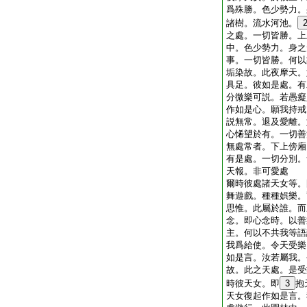
爲殊勝。色少勢力。
諸樹。流水河池。
之處。一切皆勝。上
中。色少勢力。身之
事。一切皆勝。何以
垢染故。此夜摩天。
具足。彼如是處。有
分微樂可説。若愚癡
作如是心。願我持戒
説無常。退及愛離。
心悕望於有。一切善
無處常者。下上傍廂
有是處。一切分別。
天報。非可愛處
爾時彼處諸天女等。
舞遊戲。種種娯樂。
思惟。此屬於誰。而
念。即心念時。以善
主。何以不共我等語
我爲給使。令天受樂
如是言。汝若屬我。
故。此之天處。是受
時彼天女。即
3
抱
天女復起作如是言。