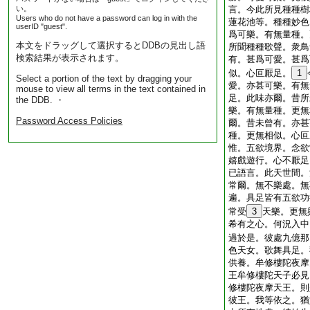
い。
言。今此所見種種樹
Users who do not have a password can log in with the
蓮花池等。種種妙色
userID "guest".
爲可樂。有無量種。
本文をドラッグして選択するとDDBの見出し語
所聞種種歌聲。衆鳥
検索結果が表示されます。
有。甚爲可愛。甚爲
似。心叵厭足。
1
Select a portion of the text by dragging your
愛。亦甚可樂。有無
mouse to view all terms in the text contained in
足。此味亦爾。昔所
the DDB. ・
樂。有無量種。更無
Password Access Policies
爾。昔未曾有。亦甚
種。更無相似。心叵
惟。五欲境界。念欲
嬉戲遊行。心不厭足
已語言。此天世間。
常爾。無不樂處。無
遍。具足皆有五欲功
常受
3
天樂。更無
希有之心。何況入中
過於是。彼處九億那
色天女。歌舞具足。
供養。牟修樓陀夜摩
王牟修樓陀天子必見
修樓陀夜摩天王。則
彼王。我等依之。猶