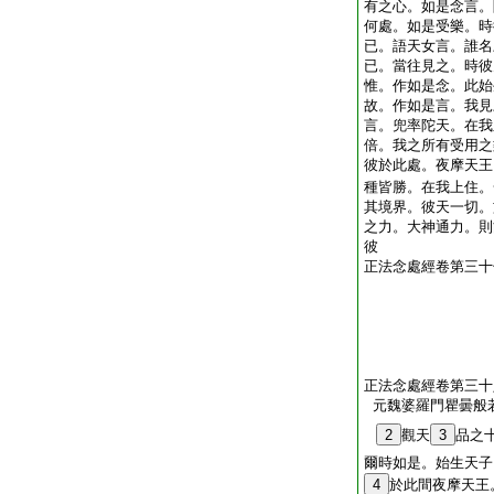
有之心。如是念言。
何處。如是受樂。時
已。語天女言。誰名
已。當往見之。時彼
惟。作如是念。此始
故。作如是言。我見
言。兜率陀天。在我
倍。我之所有受用之
彼於此處。夜摩天王
種皆勝。在我上住。
其境界。彼天一切。
之力。大神通力。則
彼
正法念處經卷第三十
正法念處經卷第三十
元魏婆羅門瞿曇般
2
觀天
3
品之
爾時如是。始生天子
4
於此間夜摩天王