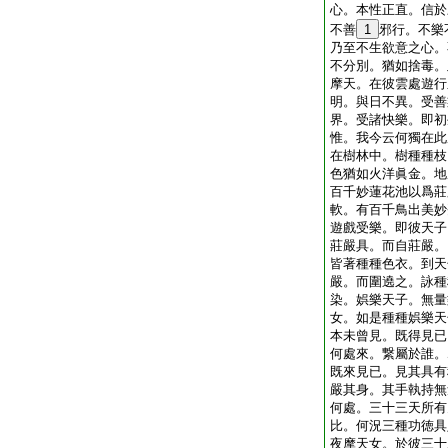
心。本性正直。信於
不善
1
邪行。不樂
乃至不生欲意之心。
不分別。猶如捨毒。
摩天。在彼雲處遊行
明。與日不異。受善
界。受諸快樂。即初
惟。我今云何獨在此
在樹林中。樹種種枝
色猶如火洋眞金。地
百千妙蓮花池以爲莊
軟。有百千鳥出美妙
遊戲受樂。即彼天子
莊嚴具。而自莊嚴。
皆著種種色衣。到天
嚴。而圍遶之。詠種
染。娯樂天子。無量
女。如是種種娯樂天
本未曾見。既得見已
何處來。繋屬於誰。
既來見已。見其具有
嚴其身。其手執持無
何處。三十三天所有
比。何況三種功徳具
夜摩天女。於彼三十