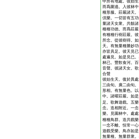
中所有地處。彼始生
而爲圍遶。入彼林中
種形服。莊嚴諸天。
倶樂。一切皆有五功
量諸天女衆。共餘諸
種種功徳。而爲莊嚴
有種種行樹莊嚴。彼
所念。從彼樹得。如
天。有無量種勝妙功
亦皆具足。彼天見已
處遍見。如是見已。
林已。豐飮食河。百
音聲。彼諸天女。歌
合聲
彼始生天。復於異處
三由旬。廣二由旬。
形相。有無量色。以
中。諸曜莊嚴。如是
足。歌舞遊戲。五樂
念。迭相附近。一念
樂。見園林中。處處
種種鳥群。迭共戲樂
一念不離。恒常一心
遊戲受樂。鳥亦如是
無量種。無量群衆。