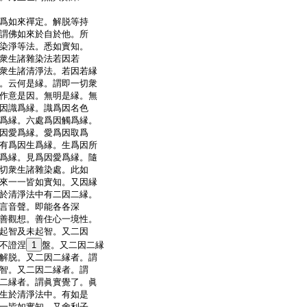
爲如來禪定。解脱等持
謂佛如來於自於他。所
染淨等法。悉如實知。
衆生諸雜染法若因若
衆生諸清淨法。若因若縁
。云何是縁。謂即一切衆
作意是因。無明是縁。無
因識爲縁。識爲因名色
爲縁。六處爲因觸爲縁。
因愛爲縁。愛爲因取爲
有爲因生爲縁。生爲因所
爲縁。見爲因愛爲縁。隨
切衆生諸雜染處。此如
來一一皆如實知。又因縁
於清淨法中有二因二縁。
言音聲。即能各各深
善觀想。善住心一境性。
起智及未起智。又二因
不證涅
1
盤。又二因二縁
解脱。又二因二縁者。謂
智。又二因二縁者。謂
二縁者。謂眞實覺了。眞
生於清淨法中。有如是
一皆如實知。又舍利子。