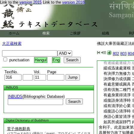
Link to the
version 2015
Link to the
version 2018
二
譯經三藏朝散大夫
大師賜紫沙門臣惟
如來不思議品
4
◎
5
爾時世尊重
佛善了知至處力 
ホーム
検索
ご挨拶
組織
利
及不定聚諸衆生 
三種貪處佛善了 
大正蔵検索
佛説大乘菩薩藏正法經 
三種煩惱差別門 
苦處了知利根性 
802
803
804
樂處利根亦復然 
punctuation
Hangul
Eng
有遲緩處遲緩力 
緩或迅速處遲根 
TextNo.
Vol.
Page
有決擇力無修力 
決擇修力或倶圓 
有處意樂或圓具 
INBUDS
倶有倶無二種門 
有處身業得清淨 
INBUDS
(Bibliographic Database)
或復語身清淨時 
Search
或有清淨於心業 
或復語心清淨時 
身語心業皆清淨 
Digital Dictionary of Buddhism
如其所成寂靜門 
舍利子。此是如來第
電子佛教辭典
具勝智力故了知勝處
パスワードがない場合は「guest」でログインしてくださ