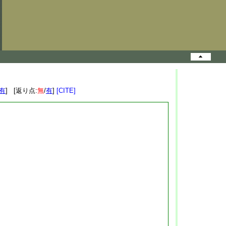
有
] [返り点:
無
/
有
]
[CITE]