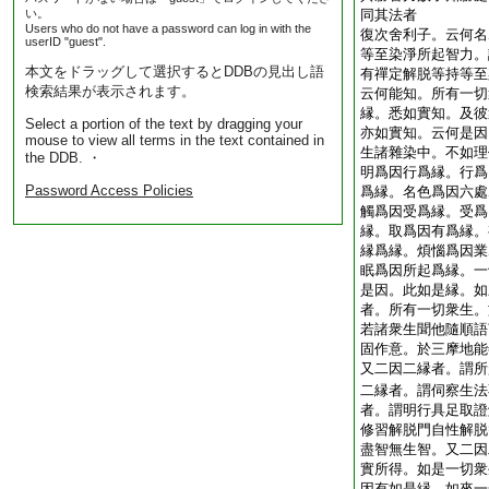
い。
同其法者
Users who do not have a password can log in with the
復次舍利子。云何名
userID "guest".
等至染淨所起智力。
本文をドラッグして選択するとDDBの見出し語
有禪定解脱等持等至
検索結果が表示されます。
云何能知。所有一切
縁。悉如實知。及彼
Select a portion of the text by dragging your
亦如實知。云何是因
mouse to view all terms in the text contained in
生諸雜染中。不如理
the DDB. ・
明爲因行爲縁。行爲
Password Access Policies
爲縁。名色爲因六處
觸爲因受爲縁。受爲
縁。取爲因有爲縁。
縁爲縁。煩惱爲因業
眠爲因所起爲縁。一
是因。此如是縁。如
者。所有一切衆生。
若諸衆生聞他隨順語
固作意。於三摩地能
又二因二縁者。謂所
二縁者。謂伺察生法
者。謂明行具足取證
修習解脱門自性解脱
盡智無生智。又二因
實所得。如是一切衆
因有如是縁。如來一