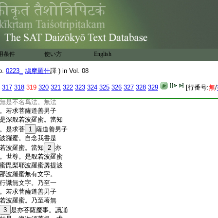
不生不滅相。般若波羅
波羅蜜不亂不散相。般
相。般若波羅蜜無言無義相。
。何以故。須菩提。般
。須菩提。若有善男子
書是般若波羅蜜經
用条件
使い方
English
。當知
16
亦是菩薩魔事。
。是般若波羅蜜可書
o.
0223_
鳩摩羅什
譯 ) in Vol. 08
何以故。般若波羅蜜自
蜜毘梨耶波羅蜜羼提波
317
318
319
320
321
322
323
324
325
326
327
328
329
[行番号:
無
/
那波羅蜜。乃至一切種
無是不名爲法。無法
。若求菩薩道善男子
是深般若波羅蜜。當知
。是求菩
1
薩道善男子
波羅蜜。自念我書是
若波羅蜜。當知
2
亦
。世尊。是般若波羅蜜
蜜毘梨耶波羅蜜羼提波
那波羅蜜無有文字。
行識無文字。乃至一
。若求菩薩道善男子
若波羅蜜。乃至著無
3
是亦菩薩魔事。讀誦