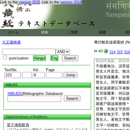
Link to the
version 2015
Link to the
version 2018
思議相。般若波羅蜜
蜜不垢不淨相。般若
若波羅蜜無説
15
般若波羅蜜無所得相
若波羅蜜中無是諸法
善女人求菩薩道者。
ホーム
検索
ご挨拶
組織
利
時。以是諸法散亂心
須菩提白佛言。世尊
大正蔵検索
摩訶般若波羅蜜經 (N
耶。佛言。不可書。
性無故。禪＊那波羅
314
315
316
羅蜜尸羅波羅蜜檀＊
punctuation
Hangul
Eng
智自性無故。若自性
不能書無法。須菩提
TextNo.
Vol.
Page
善女人作是念。無法
即是菩薩魔事。世尊
善女人。用字書般若
INBUDS
般若波羅蜜以字著般
是菩薩魔事。何以故
INBUDS
(Bibliographic Database)
Search
無文字。禪＊那波羅
羅蜜尸羅波羅蜜檀＊
世尊。色無文字受想
切種智無文字。世尊
Digital Dictionary of Buddhism
善女人。著無文字般
電子佛教辭典
文字一切種智。當知
パスワードがない場合は「guest」でログインしてくださ