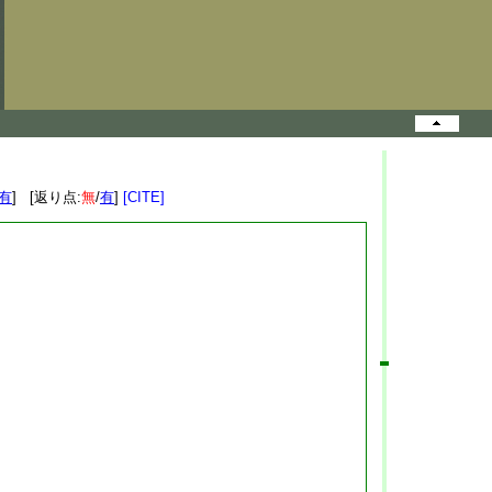
有
] [返り点:
無
/
有
]
[CITE]