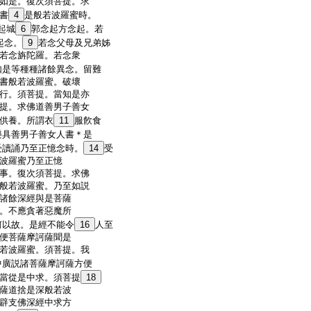
如是。復次須菩提。求
書
4
是般若波羅蜜時。
起城
6
郭念起方念起。若
起念。
9
若念父母及兄弟姊
若念旃陀羅。若念衆
如是等種種諸餘異念。留難
書般若波羅蜜。破壞
行。須菩提。當知是亦
提。求佛道善男子善女
供養。所謂衣
11
服飮食
樂具善男子善女人書＊是
受讀誦乃至正憶念時。
14
受
波羅蜜乃至正憶
事。復次須菩提。求佛
般若波羅蜜。乃至如説
諸餘深經與是菩薩
。不應貪著惡魔所
何以故。是經不能令
16
人至
便菩薩摩訶薩聞是
若波羅蜜。須菩提。我
中廣説諸菩薩摩訶薩方便
當從是中求。須菩提
18
薩道捨是深般若波
辟支佛深經中求方