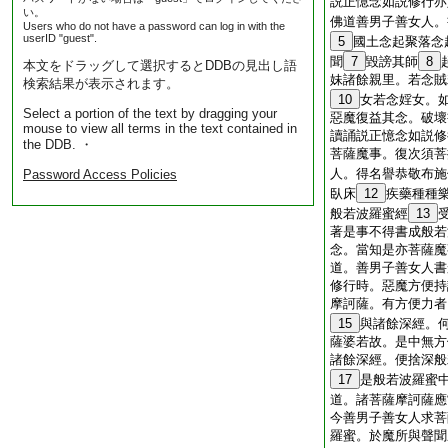
説正憶念如説修行亦
い。
佛道善男子善女人。
Users who do not have a password can log in with the
userID "guest".
5
國土念起聚落念
聞
7
毀謗其師
8
本文をドラッグして選択するとDDBの見出し語
妹諸餘親里。若念賊
検索結果が表示されます。
10
女若念婬女。
Select a portion of the text by dragging your
惡魔復益其念。破壞
mouse to view all terms in the text contained in
讀誦説正憶念如説修
the DDB. ・
菩薩魔事。復次須菩
人。得名譽恭敬布施
Password Access Policies
臥床
12
疾藥種種
般若波羅蜜經
13
著是事不得書成般若
念。當知是亦菩薩魔
道。善男子善女人書
修行時。惡魔方便持
摩訶薩。有方便力者
15
與諸餘深經。
薩婆若故。是中無方
諸餘深經。便捨深般
17
是般若波羅蜜
道。諸菩薩摩訶薩應
今善男子善女人求菩
羅蜜。於魔所與聲聞