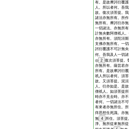
有。是故摩訶衍覆護
人。所以者何。吾我
故。復次須菩提。我
諸法亦無所有。所作
無所有。摩訶衍亦無
一切諸法。亦無所有
計無央數阿僧祇人。
亦無所有。須陀洹斯
支佛亦無所有。一切
訶衍覆護不可計無央
何。吾我及人一切諸
◎
2
復次須菩提。
亦無所有。薩芸若亦
所有。是故摩訶衍覆
祇人所以者何。須菩
故。又須菩提。泥洹
人。衍亦如是。是故
僧祇人。如須菩提所
時亦不見去時。亦不
者何。一切諸法不可
有來者亦無所住。所
痒思想生死識。亦無
無
4
所住。須菩提
淨。無所從來無所從