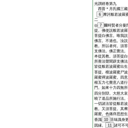
光讃經卷第九
西晋＊月氏國三
6
摩訶般若波羅
二
◎
7
爾時賢者分曼
提。佛使説般若波羅
菩提白佛言。唯我説
佛言。不過也。汝説
教。所以者何。須菩
支佛法。佛正覺法。
本從其教。須菩提白
所善法聲聞辟支佛法
皆從般若波羅蜜出生
菩提。檀波羅蜜尸波
羅蜜禪波羅蜜。四意
根五力七覺意八道行
門。如來十力四無所
四分別辯。大慈大哀
曉了道品所施行法。
一切諸法皆從般若波
教。又須菩提。其摩
羅蜜。色痛痒思想生
香識
10
舌味識身
因縁。
11
諸可不