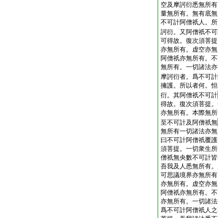
空及摩訶衍悉無所有
量無所有。無有底無
不可計阿僧祇人。所
訶衍。又阿僧祇不可
可得故。復次須菩提
亦無所有。虚空亦無
阿僧祇亦無所有。不
無所有。一切諸法亦
摩訶衍者。爲不可計
擁護。所以者何。怛
衍。其阿僧祇不可計
得故。復次須菩提。
亦無所有。本際無所
至不可計及阿僧祇無
無所有一切諸法亦無
曰不可計阿僧祇覆護
須菩提。一切衆生所
僧祇無央數不可計皆
吾我及人悉無所有。
可思議境界亦無所有
亦無所有。虚空亦無
阿僧祇亦無所有。不
亦無所有。一切諸法
爲不可計阿僧祇人之