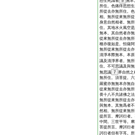
想生死識者
5
無本
所住。色痛痒思想生
所從去亦無所住。色
相。無所從來無所從
身意自然相者。無所
住。其地水火風空是
無本。其自然者亦無
從來無所從去亦無所
種亦復如是。怛薩阿
無所從來無所從去亦
清淨本際無本。本原
議及清淨界者。無所
住。不可思議及與無
無思議
7
界自然之
無所住。須菩提。六
羅蜜亦無無本亦無自
從來無所從去亦無所
畏十八不共諸佛之法
無所從來無所從去亦
與無本。其無爲者不
然相。無所從來無所
提所言。摩訶衍者。
中間。三世平等。摩
菩提所言。摩訶衍者
訶衍者但有字耳。所