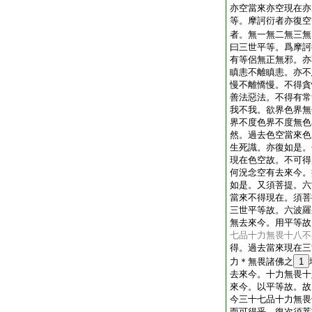
亦空當來亦空現在亦
等。摩訶衍者亦復空
者。無一無二無三無
曰三世平等。爲摩訶
有等侶無正無邪。亦
瞋恚不離瞋恚。亦不
慢不離憍慢。不得貪
善法惡法。不得有常
我不我。欲界色界無
界不度色界不度無色
然。過去色空當來色
生死識。亦復如是。
現在色空故。不可得
何況念空有去來今。
如是。又須菩提。六
當來不得現在。須菩
三世平等故。六波羅
無去來今。用平等故
七品十力無畏十八不
得。過去當來現在三
力＊無畏諸佛之
1
去來今。十力無畏十
來今。以平等故。故
今三十七品十力無畏
而可得乎。復次須菩