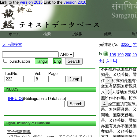
Link to the
version 2015
Link to the
version 2018
今。又須菩提。譬如
衍亦如是不増不減。
提。譬如虚空無有塵
無所滅。亦無所住亦
如是。是故言衍與空
空無有善惡。無有言
ホーム
検索
ご挨拶
組織
利
無見無聞無念無知。
空等。又須菩提。譬
大正蔵検索
光讃經 (No.
0222_
竺
異。亦無所斷亦無所
是。又須菩提。譬如
198
199
200
20
無瞋恚法不離瞋恚。
有
]
[CITE]
punctuation
Hangul
Eng
亦如是。又須菩提譬
不與色界及無色界合
TextNo.
Vol.
Page
如是。又須菩提。譬
住
2
衍亦如是無有
空無有清濁無所觀見
INBUDS
八
3
人等地無示現
無所作不作地。衍亦
INBUDS
(Bibliographic Database)
Search
4
虚空無須陀洹果
果。無阿羅漢果。又
聞地。無辟支佛地。
是。又須菩提。譬如
Digital Dictionary of Buddhism
亦無有見亦不無見無
亦如是。又須菩提。
電子佛教辭典
パスワードがない場合は「guest」でログインしてくださ
不常。無苦無樂無我