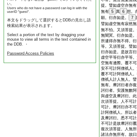
い。
提。譬如虚空亦無有
Users who do not have a password can log in with the
無有
5
異
6
想。
userID "guest".
願。衍亦如是。
7
本文をドラッグして選択するとDDBの見出し語
譬如虚空無有寂然無
検索結果が表示されます。
無不怕。又須菩提。
Select a portion of the text by dragging your
無闇冥。衍亦如是。
mouse to view all terms in the text contained in
所逮得亦無不得。衍
the DDB. ・
等。又須菩提。譬如
衍亦如是。是故言衍
Password Access Policies
虚空平等衍亦平等。
空無有邊際。覆不可
安不可計阿僧祇人。
覆不可計阿僧祇人。
僧祇人計人無人。譬
無有。摩訶衍者亦復
訶衍者。安護無數阿
與虚空及摩訶衍。此
次須菩提。人不可計
可計。摩訶衍亦不可
計阿僧祇人。所以者
及摩訶衍。悉不可計
不可計是故摩訶衍覆
復次須菩提。人無所
諸法亦無所有。故曰