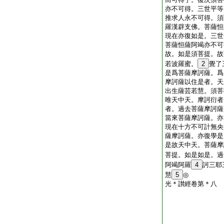
亦不可得。三世平等
推求人永不可得。須
羅漢辟支佛。菩薩怛
現在亦復如是。三世
菩薩怛薩阿竭亦不可
故。如是須菩提。故
若波羅蜜。
2
覺了
是爲菩薩摩訶薩。爲
摩訶薩以住是者。天
出生薩芸若慧。須菩
唯天中天。摩訶衍者
者。過去菩薩摩訶薩
當來菩薩摩訶薩。亦
現在十方不可計無央
薩摩訶薩。亦復學是
是故天中天。菩薩摩
菩提。如是如是。過
阿竭阿羅
4
訶三耶
慧
5
◎
光＊讃經卷第＊八