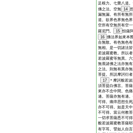
足根力。七覺八道。
佛之法。空無
14
漏無漏。有所有無所
道。欲界色界無色界
空所有空無所有空一
羅尼門。
15
怛薩
16
佛法界如來本
合無散。有色無色有
無相。是一切諸法皆
若波羅蜜教。所以者
若波羅蜜等無異。六
無畏諸佛之法亦無有
之法。則無有異亦無
菩提。所説摩訶衍者
17
＊摩訶般若波
須菩提白佛言。菩薩
來亦不念中間。色痛
邊。菩薩亦無有邊。
可得。痛痒思想生死
亦不可得。如是天中
不可得。當云何教菩
一切求菩薩悉不可得
般若波羅蜜教菩薩耶
有字耳。譬如人自言