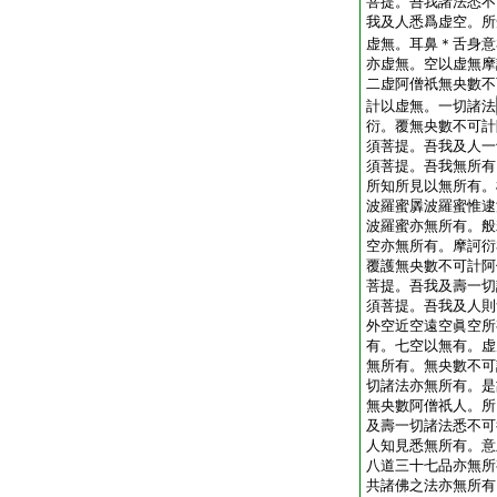
菩提。吾我諸法悉不
我及人悉爲虚空。所
虚無。耳鼻＊舌身意
亦虚無。空以虚無摩
二虚阿僧祇無央數不
計以虚無。一切諸法
衍。覆無央數不可計
須菩提。吾我及人一
須菩提。吾我無所有
所知所見以無所有。
波羅蜜羼波羅蜜惟逮
波羅蜜亦無所有。般
空亦無所有。摩訶衍
覆護無央數不可計阿
菩提。吾我及壽一切
須菩提。吾我及人則
外空近空遠空眞空所
有。七空以無有。虚
無所有。無央數不可
切諸法亦無所有。是
無央數阿僧祇人。所
及壽一切諸法悉不可
人知見悉無所有。意
八道三十七品亦無所
共諸佛之法亦無所有