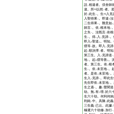
レ
下
二
一
説
相違者。倶舍師
一
違。所
以然
者。
一
於
此生
。生
入見
二
一
入聖得果
。即違
汝
一
下
二生得果
。難意如
一
レ
師言
。依
根本地
一
二
一
之失
。汝既言
依根
一
二
生
。得
入
見諦
。
一
レ
二
一
即入
聖道
。明知。
中
上
煗等
故。即入
見諦
一
二
起
順決擇
者。明知
二
一
第三生。入
見諦道
二
一
地
。起
煗等善
。
一
中
上
者。第三生。依
根
二
生
。依
未至地
。
一
二
一
者。是依
未至地
。
二
一
生入
見諦
。即此生
二
一
先生即依
未至地
。
二
一
生之過
。趣
聲聞道
一
二
劫。無
有
増
於六
レ
下
二
生六十劫。何利何鈍
利鈍
中。具陳
此義
一
二
三生義
已云。此據
一
二
極遲六十劫修
加行
二
一