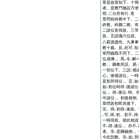
章是故當知下。十簡
者。是教門施設方便
明
二分所有行
竟
二
一
章問前終教中下。二
終教。終圓二教。有
二諸位皆得故。三常
故。五該攝六位故。
八窮源盡性。九事事
教十義。反
此可
知
レ
レ
章問義既不同下。二
位成佛
。爲
令
解
一
レ
レ
教
。圓教所説。易
一
二
一切位下。三説
後
二
心。後後諸位。一時
是初所得位
。言
如
一
二
如
初位時得
後諸位
三
二
位
。得
後位
時。
一
二
一
中諸位
。初後相例
一
章問若初即具後下。
宗。得
初得
後故。
レ
レ
可
得
初。若不
得
レ
レ
レ
レ
一時現前。彼此相資
不
得
後位
。亦不
レ
二
一
レ
者。非
是圓融徳
。
二
一
今此別教。非
如
所
レ
二