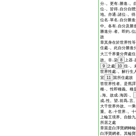
分
。更有
勝進
。
一
二
一
位
。皆得
自分自體
一
二
地。亦通
諸位
。得
二
一
位名
單名
自分勝進
一
二
中。各有
自分及勝
二
勝進分
者。即約
位
一
レ
故
章其身在於世界性等
住處
。此自分勝進
一
大三千界量分齊處住
故。非
染
8
上器
二
一
9
之處
10
住
。
一
世界性處
。解行生
一
宜
11
當所住處故
答世界性者。是舊譯
種
。性即種義。種
一
海。故成
海因
。
レ
二
一
成
性。望
前爲
言
レ
レ
レ
大千世界外故。一乘
重。名
十世界
。十
二
一
上輪王境界。自餘九
所居之處
章當是白淨寶網轉輪
白淨寶網者。其輪寶