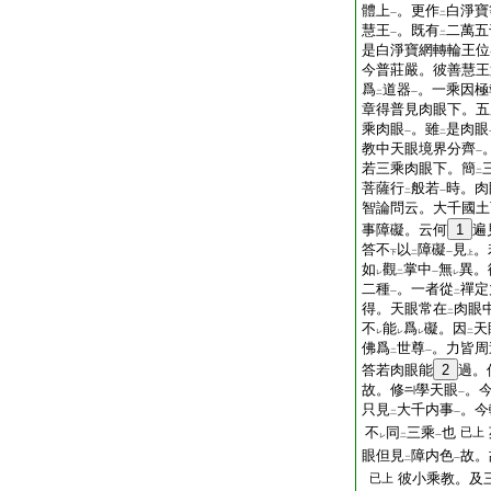
體上
。更作
白淨寶
一
二
慧王
。既有
二萬五
一
二
是白淨寶網轉輪王位
今普莊嚴。彼善慧王
爲
道器
。一乘因極
二
一
章得普見肉眼下。五
乘肉眼
。雖
是肉眼
一
二
教中天眼境界分齊
一
若三乘肉眼下。簡
二
菩薩行
般若
時。肉
二
一
智論問云。大千國土
事障礙。云何
1
遍
答不
以
障礙
見
。
下
二
一
上
如
觀
掌中
無
異。
レ
二
一
レ
二種
。一者從
禪定
一
二
得。天眼常在
肉眼
二
不
能
爲
礙。因
天
レ
レ
レ
二
佛爲
世尊
。力皆周
二
一
答若肉眼能
2
過。
故。修
學天眼
。
一
只見
大千内事
。今
二
一
不
同
三乘
也
已上
レ
二
一
眼但見
障内色
故。
二
一
彼小乘教。及
已上