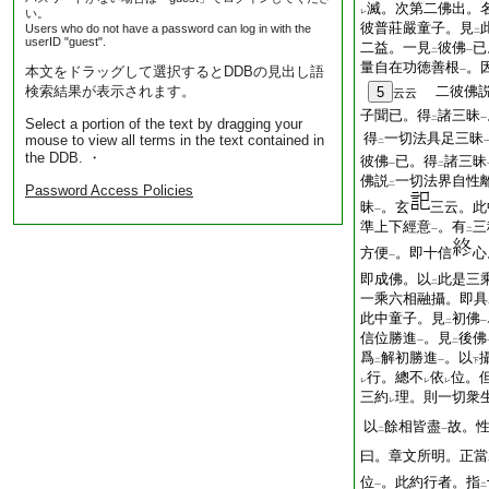
滅。次第二佛出。
い。
レ
彼普莊嚴童子。見
Users who do not have a password can log in with the
二
userID "guest".
二益。一見
彼佛
已
二
一
量自在功徳善根
。
本文をドラッグして選択するとDDBの見出し語
一
検索結果が表示されます。
二彼佛
5
云云
子聞已。得
諸三昧
二
一
Select a portion of the text by dragging your
得
一切法具足三昧
mouse to view all terms in the text contained in
二
the DDB. ・
彼佛
已。得
諸三昧
一
二
佛説
一切法界自性
二
Password Access Policies
昧
。玄
三云。此
一
準上下經意
。有
三
一
二
方便
。即十信
心
一
即成佛。以
此是三
二
一乘六相融攝。即具
此中童子。見
初佛
二
一
信位勝進
。見
後佛
一
二
爲
解初勝進
。以
二
一
下
行。總不
依
位。
レ
レ
レ
三約
理。則一切衆
レ
以
餘相皆盡
故。
二
一
曰。章文所明。正當
位
。此約行者。指
一
二