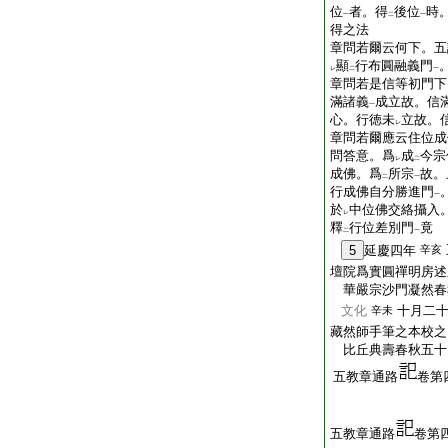
位
者。得
後位
時
一
二
一
得之法
章問若爾云何下。五
顯
行布圓融義門
レ
二
一
章問若是信等初門下
滿諸義
成立故。信
一
心。行徳未
立故。
レ
章問若爾應云住位成
問答意。爲
成
今宗
レ
二
成佛。爲
所宗
故。
二
一
行成佛自分勝進門
一
於
中位佛交絡攝入
レ
釋
行位差別門
竟
二
一
5
延慶四年
辛亥
壇院爲實圓禪明房述
華嚴宗沙門凝然
文化
十月二
辛未
藏然師手筆之本校之
比丘典壽春秋五
五教章通路
卷第
五教章通路
卷第