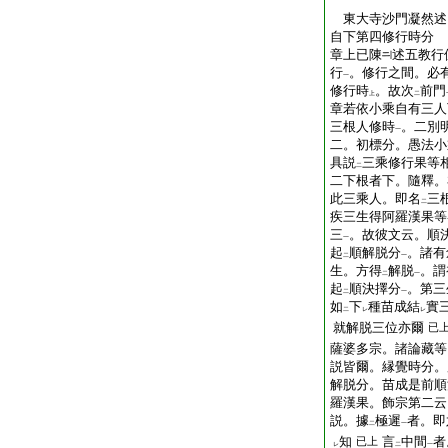
東大寺沙門凝然
自下第四修行時分
章上已陳
述五教行
行
。修行之間。必
一
修行時
。故次
前門
上
二
章若依小乘自有三人
三根人修時
。二別
一
二。初標分。愚法小
具説
三乘修行果等
二
二下根者下。隨釋。
此三乘人。即名
三
二
疾三生得阿羅漢果等
三
。故彼文云。順
一
起
順解脱分
。諸有
二
一
生。方得
解脱
。謂
二
一
起
順決擇分
。第三
二
一
如
下
種苗成結
實
二
レ
レ
就解脱三位亦爾
已
薩婆多宗。諸論藏等
説皆爾。縁覺時分。
解脱分。苗成是前順
羅漢果。飾宗第二云
説。據
極遲
者。即
二
一
知
言
中間
者
已上
レ
二
一