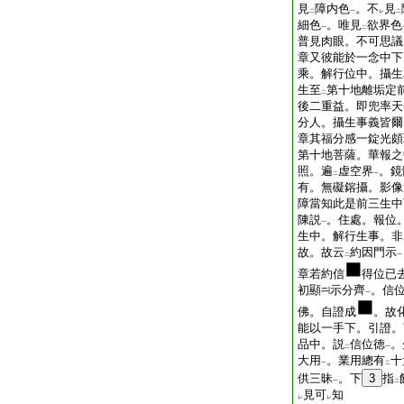
見
障内色
。不
見
二
一
レ
二
細色
。唯見
欲界色
一
二
普見肉眼。不可思議
章又彼能於一念中下
乘。解行位中。攝生
生至
第十地離垢定
二
後二重益。即兜率天
分人。攝生事義皆爾
章其福分感一錠光頗
第十地菩薩。華報之
照。遍
虚空界
。鏡
二
一
有。無礙鎔攝。影像
障當知此是前三生中
陳説
。住處。報位
一
生中。解行生事。非
故。故云
約因門示
二
一
章若約信
得位已
初顯
示分齊
。信
一
佛。自證成
。故
能以一手下。引證。
品中。説
信位徳
。
二
一
大用
。業用總有
十
一
二
供三昧
。下
3
指
一
二
見可
知
レ
レ