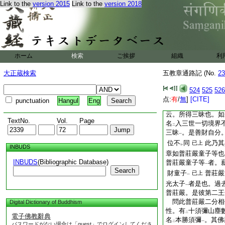
Link to the
version 2015
Link to the
version 2018
行
。又曰。自分已
一
以爲
勝進
。又自分
二
一
鎭國曰。前明
自分
二
上明法
此亦當
已上
一
行中。具
此二分
答
二
一
有
此二
萬行
已上
ホーム
検索
ご挨拶
組織
利
二
一
勝進分
也。言
此門
一
二
大正蔵検索
五教章通路記 (No.
此有
二義
。初唯上
23
二
一
即勝進
2
徹
於解
二
524
525
526
果海
。以
此爲
分
一
レ
二
点:
有
/
無
]
[CITE]
punctuation
Hangul
Eng
切位及佛地
等
已
一
上
云。所得三昧也。如
TextNo.
Vol.
Page
名
入三世一切境界
二
三昧
。是善財自分
一
位不
同
此乃其
已上
レ
INBUDS
章如普莊嚴童子等也
INBUDS
(Bibliographic Database)
普莊嚴童子等
者。
一
Search
財童子
普莊嚴
已上
一
光太子
者是也。過
一
普莊嚴。是彼第二王
問此普莊嚴二分相
Digital Dictionary of Buddhism
性。有
十須彌山塵
二
電子佛教辭典
名
本勝須彌
。其佛
二
一
パスワードがない場合は「guest」でログインしてくださ