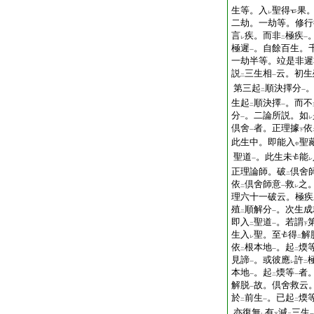
生等。入
聖得
果
レ
二劫。一劫等。修行
言
疾。而非
極疾
レ
二
一
極遲
。自餘百生。
一
一劫半等。竝是非遲
説
三生相
云。初生
二
一
第三起
順決擇分
二
一
生起
順決擇
。而不
二
一
分
。二論所説。如
一
レ
倶舍
者。正理據
依
一
下
此生中。即能入
聖
中
聖道
。此生未
能
一
レ
正理論師。破
倶舍
二
依
倶舍師意
救
之
二
一
レ
理六十一破云。極疾
殖
順解分
。次生成
二
一
即入
聖道
。若謂
二
一
下
生入
聖。至
得
解
レ
二
依
根本地
。起
煗
二
一
二
見諦
。或彼應
許
一
レ
二
本地
。起
煗等
者
一
二
一
解脱
故。倶舍救云
一
於
前生
。已起
煗
二
一
二
亦復無
有
減
三生