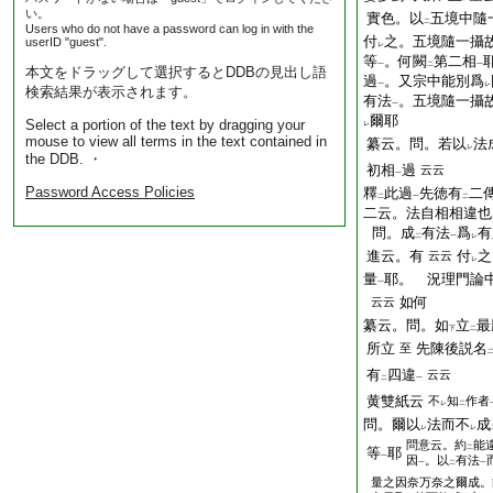
い。
實色。以
五境中隨
二
Users who do not have a password can log in with the
付
之。五境隨一攝
userID "guest".
レ
等
。何闕
第二相
一
二
一
本文をドラッグして選択するとDDBの見出し語
過
。又宗中能別爲
一
レ
検索結果が表示されます。
有法
。五境隨一攝
一
爾耶
Select a portion of the text by dragging your
レ
mouse to view all terms in the text contained in
纂云。問。若以
法
レ
the DDB. ・
初相
過
云云
一
Password Access Policies
釋
此過
先徳有
二
二
一
二
二云。法自相相違也
問。成
有法
爲
有
二
一
レ
進云。有
付
之
云云
レ
量
耶。 況理門論
一
如何
云云
纂云。問。如
立
最
下
二
所立
先陳後説名
至
有
四違
云云
二
一
黄雙紙云
不
知
作者
レ
二
問。爾以
法而不
成
レ
レ
問意云。約
能
二
等
耶
一
因
。以
有法
一
二
一
量之因奈万奈之爾成。