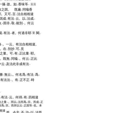
一攝
故。如
香味等
云云
一
二
一
故之因。 既遍
同喩香
二
耶。又可
言
法自相相違
レ
二
因成
有法
云。以
法成
二
一
レ
二
故
因非
取
能別
。何云
ノ
レ
二
一
成
有法
者。何過非耶
闕
至
二
一
二
傳
。一云。有法自相相違。
一
。在
別抄
可
見
二
一
レ
之量。可
有
正比量
耶。
レ
二
一
。既無
同喩
。何云
正比
二
一
二
中云
及法此非成有法
二
一
勝
無云
。何名爲
有法
爲
一
上
二
一
二
有法法
。有
正不正
時
二
一
二
一
一
有法
云。何得
有
四相違
二
一
レ
二
違之量
。而以
法而爲
宗。而成
正
一
レ
レ
二
而爲
宗。而所以云
正因等
也。本
レ
二
一
能違
答。今非
不
許
以
法而