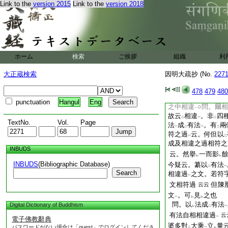
以
是聲
故
因有
ノ
Link to the
version 2015
Link to the
version 2018
二
一
二
定賓疏三云
第二過者。文云。又
有性
。共知
有故。
一
レ
人共知。若更成立。
谷有火。覆
火之灰
レ
ホーム
検索
ご挨拶
組織
利
須
立
量。方乃無
レ
レ
レ
那不
立
相符宗過
レ
二
一
大正蔵検索
因明大疏抄 (No.
227
也
云云
黄雙紙云
478
479
480
相違之過者。乖
正
二
punctuation
Hangul
Eng
之中相違
○問。爾
一
故云
相違
。非
四
二
一
二
TextNo.
Vol.
Page
法
成
有法
。有
兩
一
二
一
二
符之過
云。何但以
一
二
成及相違之過相符之
INBUDS
云。然擧
一而影
レ
レ
INBUDS
(Bibliographic Database)
今疑云。纂以
有法
二
一
Search
相違過
之文。若符
一
文相符過
但陳
云云
文
。可
見
之也
一
レ
レ
問。以
法成
有法
Digital Dictionary of Buddhism
レ
二
一
有法自相相違過
云
一
電子佛教辭典
婆多對
大乘
立
量
パスワードがない場合は「guest」でログインしてくださ
二
一
レ