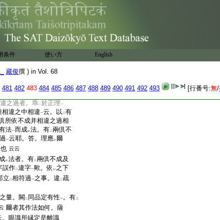
相符過
。如
下説
云云
一
二
一
於
此中
非
欲
成
立火觸
二
一
レ
三
謂烟下有
火。火中有
熱。是
レ
レ
犯
相符過
。若如
2
我立
。遠
二
一
二
一
於
中有熱。人即未
知。故
レ
レ
用条件
使い方
English
過准
此論文
。先徳云。陳
二
一
者。違
此論文
。故知謬判
二
一
1_
藏俊
撰 ) in Vol. 68
481
482
483
484
485
486
487
488
489
490
491
492
493
[行番号:
無
/
理
故云
相違
。非
四相違
一
二
一
二
相違之過者。乖
於正理
二
一
種相違之中相違
云。以
有
一
二
倶所依不成并相違之過相
有法
而成
法。有
兩倶不
一
レ
二
過
云耶。答。理應
爾
一
レ
餘也
云云
成
法者。有
兩倶不成及
レ
二
字誤作
違字
歟。依
之下
二
一
レ
那立
相符過
之事。違
疏
二
一
二
之量。闕
同品定有性
。有
二
一
二
爾者其作法如何。薩
云
云。眼識所縁定是離識