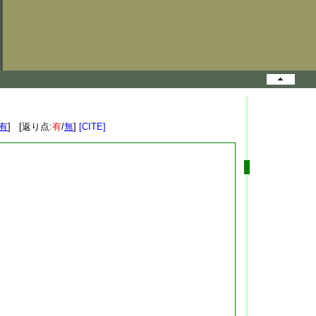
有
] [返り点:
有
/
無
]
[CITE]