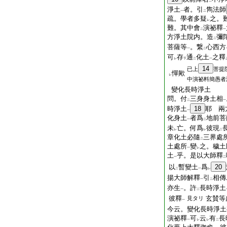
二
淨土
者。引
雋法師
一
二
疏。學者多疑
之。
レ
難。其中會
演祕釋
二
一
方淨土院内。造
彌
二
菩薩等
。繋
心西方
一
二
可
存
通
化土
之釋
レ
下
二
一
14
已上
菩提
憚歟
レ
中演祕料簡愚者
變化長時淨土
問。付
三身身土相
二
一
時淨土
18
耶 兩
一
化身土
者爲
地前菩
一
二
未
亡。何爲
彼現
レ
レ
二
章化土必隨
三界處
二
土處所
變
之。穢土
一
レ
土
乎。是以大師釋
一
二
以
暫變土
爲
20
二
一
レ
揚大師解釋
引
相傳
一
二
亦生
。許
長時淨土
一
二
彼釋
玄賛等
見タリ
一
今云。變化長時淨土
演祕釋
可
云
有
長
一
レ
レ
二