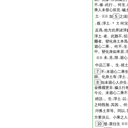
二
不
修
此行
。何生
レ
二
一
二
乘人未發心前見
穢
二
土
云云
加
5
之淄
一
覩
淨土
＊
何況
文
レ
二
一
反爲
他方此界諸淨
二
淨土
者。此難不
招
一
レ
爾者。變化身土本爲
迴心二乘
。何不
生
一
レ
中。變化身如來居
二
未
見
限
迴心
云云
レ
レ
二
中品三輩
。生
彼
一
二
7
不
未迴心二乘
三
師。化身土有
淨土
二
一
8
知未迴心人亦生
金佛國更非
穢土行
二
今云。未迴心二乘不
經説
。生
淨土
以
一
二
一
二
之時既無
其因
。何
二
一
幷佛土章等。同以
二
方要決云。小乘之人
10
發
業往生
云云
レ