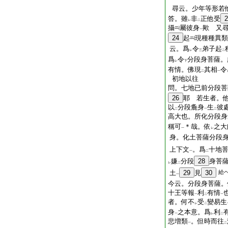
尋云。少年等形若
答。雖
非
正他受
2
レ
二
攝
屬彼身
歟 又
一
24
起
現種種異類
云。爲
令
弟子起
レ
三
二
爲
令
分段身菩薩。
レ
下
有情。佛現
其相
令
二
一
初地以往
問。七地已前分段菩
26
耶 若生者。
以
分段麁身
生
彼
二
一
二
高大也。所化分段身
稱可
＊哉。依
之大
一
レ
身。化土菩薩分段
上下文
。爲
十地
一
二
嫌
分段
28
身菩
レ
二
土
29
見
30
給
一
今云。分段身菩薩。
十王等報
利
有情
一
二
一
者。何不
受
變易生
レ
二
身
之本意。爲
利
一
レ
二
悲増類
。但時而往
一
二