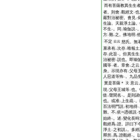
而有菩薩教異生生
者。則會
觀經文
也
二
一
嚴對治祕密。會見
二
生論。天親淨土論。
不生
。同
瑜伽説
一
二
一
方
難
之。佛地明
一
レ
二
不定
云云
慈氏。無
禀承有
次存
唯報土
レ
二
存
此旨
。但異生生
二
一
治祕密
説也。即瑜
一
國等
者。章會
之云
一
レ
身。示現亦有
父母
二
人惡道等怖
。九品
一
實是菩薩＊
意云
文
現
父母王城等
也。
二
一
借
聲聞名
。是則諸
二
一
也。或准
上生疏
。
二
一
百法明門説
初地得
二
一
難。不
依
憑彼説
レ
一
始終
。述
變化長時
一
二
觀經爲
證。詳曰下
レ
淨土
之初説
。多經
一
上
釋所
爲
證觀經
。
レ
レ
一