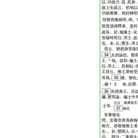
以
功徳力
資
其身
二
一
二
一
故上生疏云。初地以
功徳漸勝。相好轉明
段變易麁細有
殊。
レ
慈恩淄洲釋者。是何
疏等。於
報佛土
化
二
一
菩薩時而往
淨土
故
二
一
也。未
云
實生
淨
レ
三
二
尋云。變易身菩薩
34
太勿論也。變
土
＊哉。故助
穢土
一
二
往
淨土
。其相似
二
一
レ
又尋云。佛土章他受
等爲
35
權。變化
レ
權＊
准
此釋
文
レ
二
一
36
先徳會云。且
據
實而論。穢土中
レ
云云 最勝疏玄
士等
一
37
樞也
安養報化
問。安養世界爲唯報
兩方。若唯報佛土者
生
。於
聲聞人
分
一
二
一
二
品
。既許
二乘異生
一
三