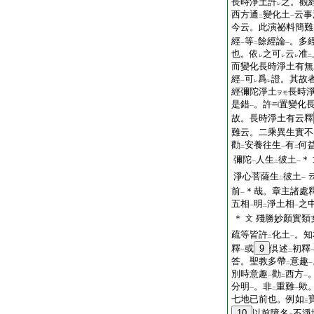
長時淨土許
之。觀
レ
西方通
變化土
云事
二
一
今云。此演祕料簡難
經
等
餘經論
。多
一
二
一
也。依
之可
云
准
レ
レ
レ
二
而變化長時淨土有無
經
可
爲
證。其故
一
レ
レ
經彌陀淨土
長時
ヲモ
是錯
。許
置變化
一
故。長時淨土有云釋
難云。二乘異生實不
勸
安養往生
有
何
二
一
二
彌陀
人生
彼土
＊
一
二
一
淨心菩薩生
彼土
二
一
前
＊哉。章主諸處
一
五相
明
淨土相
之
一
二
一
＊
殘勝妙顏實類
文
疏等皆許
化土
。知
二
一
釋
或
9
倶述
初釋
一
二
答。聖教多帶
意趣
二
一
別時意趣
勸
西方
一
二
一
分明
。非
重難
歟
一
二
一
七地已前也。例如
三
10
以前障名
不淨