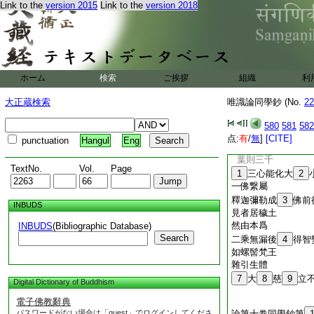
Link to the
version 2015
Link to the
version 2018
攝論自性身
四智倶現
三身成
28
道
意業非
29
身
化心法
30
義
以除二
31
乘
ホーム
検索
ご挨拶
組織
利
唯屬利他
大正蔵検索
唯識論同學鈔 (No.
22
32
依法性土
諸根相好
580
581
582
点:
有
/
無
]
[CITE]
punctuation
Hangul
Eng
葉則三千
TextNo.
Vol.
Page
1
三心能化大
2
一佛繋屬
釋迦彌勒成
3
佛前
INBUDS
見者居穢土
然由本爲
INBUDS
(Bibliographic Database)
Search
二乘無漏後
4
得智
如螺髻梵王
雜引生體
7
大
8
慈
9
立
Digital Dictionary of Buddhism
電子佛教辭典
パスワードがない場合は「guest」でログインしてくださ
論第十卷同學鈔第