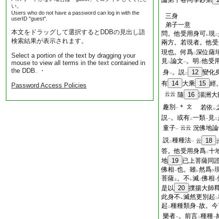
い。
Users who do not have a password can log in with the
三身
userID "guest".
弟子一意
本文をドラッグして選択するとDDBの見出し語
問。他受用身可
現
レ
二
検索結果が表示されます。
兩方。若現者。他受
現也。何爲
深位薩
Select a portion of the text by dragging your
二
見
論文
。明
他受
mouse to view all terms in the text contained in
二
一
二
the DDB. ・
身
。説
12
變化
一
二
有
14
大乘
15
經
Password Access Policies
云云
隨
16
淄洲大
趣別
＊
文
若依
一
レ
説
。或有
一類
見
一
二
一
二
童子
況佛地論
云云
一
説
種種法
18
云
二
一
答。他受用身爲
十
二
地
19
已上菩薩同
佛相
也。雖
然爲
一
レ
下
菩薩
。不
滅
佛相
上
レ
二
一
是以
20
撲揚大師
此身不
滅然更別起
レ
二
起
種種類身
故。今
二
一
樂者
。前言
種種
一
二
一