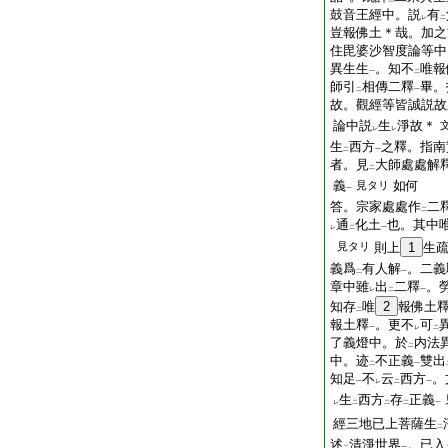
鼓音王經中。説
有
レ
二
豈報佛土＊哉。加之
住毘婆沙智度論等中
異生生
。知不
唯報
一
二
師引
相傳二釋
畢。
二
一
故。觀經等皆誠説故
論中説
生
淨故＊
レ
レ
生
西方
之釋。指南
二
一
者。見
大師處處解
二
義
如何
見タリ
一
答。宗家處處作
二
二
通
化土
也。其中
レ
二
一
見タリ
則上
1
生
義爲
有人解
。二義
二
一
章中雖
出
二釋
。
レ
二
一
知存
唯
2
報佛土
二
報土釋
。更不
可
一
レ
二
了義燈中。於
内法
二
中。迹
不正義
雙出
二
一
知足
不
云
西方
。
一
レ
二
一
生
西方
存
正義
レ
二
二
二
一
經三地已上菩薩生
二
述
清淨世界
。已入
二
一