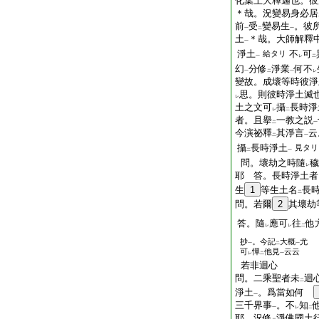
化葉上大釋迦也。彼
＊哉。況變易身必居
前
受
變易生
。彼
一
二
一
土
＊哉。大師解釋
一
淨土
不
可
給タリ
一
レ
二
幻
分修
淨業
何不
一
二
一
レ
變故。成壞等時彼淨
思。則彼時淨土滅
レ
土之文可
攝
長時淨
レ
二
者。且擧
一教之説
二
一
今演祕釋
其淨言
云
二
一
攝
長時淨土
見タリ
二
一
問。壞劫之時隨
穢
レ
耶 答。長時淨土者
生
1
等生土名
長
二
問。若爾
2
其壞劫
答。隨
應可
往
他
レ
レ
二
抄
。今記
大概
尤
一
二
一
可
憚
他見
云云
レ
二
一
若非迴心
問。二乘聖者未
迴
二
淨土
。爲當如何
一
三千界事
。不
知
一
レ
二
耶。況修
淨佛國土