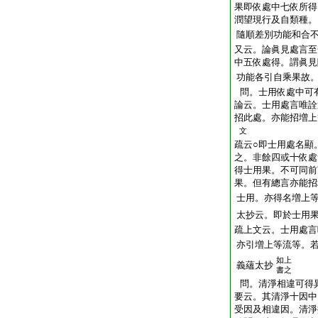
果即依處中七依所得
潤望現行及自類種。
隨順差別功能和合
又云。論眞見處言至
中五依處得。謂眞見
功能各引自乘果故
問。士用依處中可
論云。士用處言唯詮
招此處。亦能招増上
文
疏云○即士用處名顯
之。非餘四或十依處
得士用果。不可同前
果。但有總言亦能招
士用。亦得名増上
太抄云。即於士用
疏上文云。士用處言
亦引増上等流等。
如上
義蘊太抄
書之
問。清淨相違可得
要云。其清淨十因中
受因及相違因。清淨