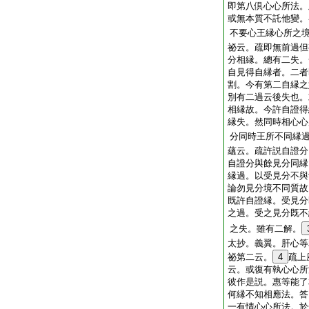
即第八倶心心所法。
或無本質不託他變。
不要心王縁心所之
祕云。疏即無前過但
分相縁。總有二失。
自見得自縁者。二者
割。今有第二自縁之
別有二過云後失也。
相縁故。今許自證得
縁失。然同時相心心
分同時王所不同縁
蘊云。疏許説自證分
自證分與餘見分同縁
縁過。以受見分不與
論勿見分境不同質故
既許自證縁。受見分
之過。受之見分既不
之失。雖有二解。
太抄。義翼。肝心等
祕第二云。
4
疏上
云。或復有執心心所
彼作是説。惠等能了
何縁不知相應法。答
一有情心心所法。於