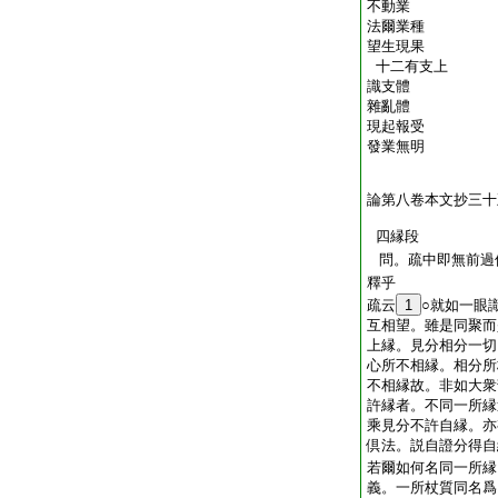
不動業
法爾業種
望生現果
十二有支上
識支體
雜亂體
現起報受
發業無明
論第八卷本文抄三十
四縁段
問。疏中即無前過
釋乎
疏云
1
○就如一眼
互相望。雖是同聚而
上縁。見分相分一切
心所不相縁。相分所
不相縁故。非如大衆
許縁者。不同一所縁
乘見分不許自縁。亦
倶法。説自證分得自
若爾如何名同一所縁
義。一所杖質同名爲