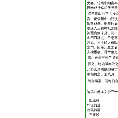
女姿。竹裏中納言奉
日奉成行幸於伏見殿
管領畠山
可令
徳本
言。仍管領命山門使
散散成畢。則奉搦五
奉返入三種神祇之隨
神璽寶劔未見。同十
山門而誅之。子息宰
河原。六十餘人被斷
之門。因筆記量之者
夫神璽者。爲帝都之
處。去嘉吉三年
癸
祿之。時凶賊奉取
北野宮
爲國賊御滅亡
奉相傳之。去八月二
院御兩宿。同晦日
論第八卷本文抄三十
四縁段
即無前過
此義雖勝
三業段