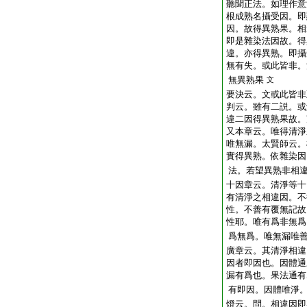
聽聞正法。如理作意
根成熟名攝受因。即
因。故得異熟果。相
即是雜染法因故。得
違。亦得異熟。即攝
無有失。或此皆非。
無異熟果
文
要決云。文或此皆非
判云。雖有二説。或
違二因得異熟果故。
又本章云。唯得清淨
唯無漏。太賢師云。
實得異熟。依雜染因
法。若望異熟非相
十因章云。清淨等十
有清淨之相違因。不
性。不善有覆無記故
性耶。唯有爲非無爲
爲無爲。唯無漏唯
廣章云。其清淨相違
因者即因也。因體通
漏有爲也。果法通有
有即因。因體唯淨
燈云。問。相違因即