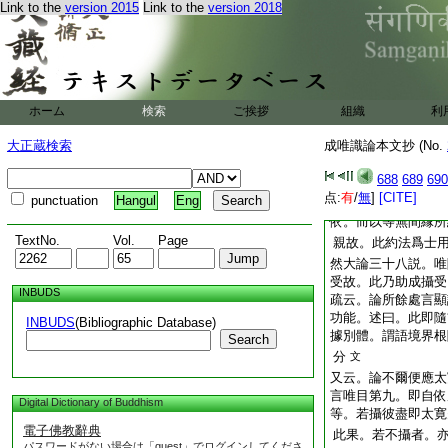
Link to the
version 2015
Link to the
version 2018
習氣･有潤･無間滅･
別功能･和合･不障
祕云。疏云十一依處
果。疏中脱略但言十
答。疏前解士用處中
眼識等。名法士用。
ホーム
検索
ご挨拶
組織
利
前後不逾數紙。即自
依合十二處。有義十
大正蔵検索
成唯識論本文抄 (No.
境界。望彼士用之果
688
689
690
士用果。而皆不許
点:
有
/
無
]
[CITE]
punctuation
Hangul
Eng
疎上文云○如眼識生
依。而以等無間縁所
TextNo.
Vol.
Page
親故。此約法爲士
然大論三十八説。唯
受故。此乃助成攝受
INBUDS
疏云。論所餘處言顯
功能。述曰。此即隨
INBUDS
(Bibliographic Database)
據別體。謂語境界根
Search
分
文
又云。論不爾便應太
言唯目第九。即自依
Digital Dictionary of Buddhism
等。若攝彼盡即太寛
電子佛教辭典
此果。若不攝者。
パスワードがない場合は「guest」でログインしてくださ