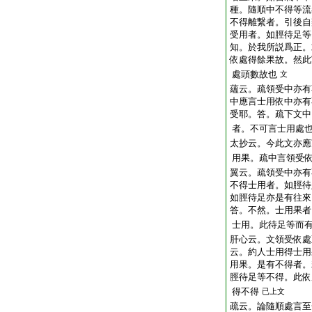
種。隨順中不得等流
不得離繋者。引後自
受用者。如脛待足等
知。於我所説爲正。
依處得餘果故。然此
處頭數故也
文
蘊云。疏領受中亦有
中應言士用依中亦有
受耶。答。疏下文中
者。不可言士用處
太抄云。今此文亦應
用果。疏中言領受
翼云。疏領受中亦有
不得士用者。如脛待
如脛待足亦是有往來
答。不然。士用果者
士用。此待足等而
肝心云。文領受依處
云。約人士用得士用
用果。是有不得者。
脛待足等不得。此依
得不得
已上文
疏云。論隨順處言至