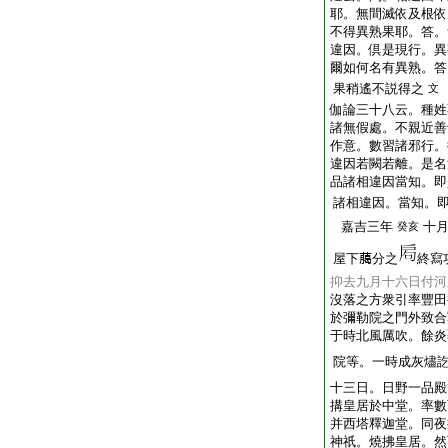
耶。無間滅依及根依
不得異熟果耶。答。
違因。倶是現行。異
爾如何名有異熟。答
果稍遙不説得之
文
伽論三十八云。種姓
諸無假處。不親近善
作意。數習諸邪行。
違因若闕若離。是名
品諸相違因當知。即
諸相違因。當知。
嘉吉三年
十
癸亥
屋下﨟分之
終寫
抑去九月十六日付河
沒落之方衆引率豐田
於彌勒院之門外致合
于時北風厲吹。餘炎
院等。一時成灰燼
十三日。日野一品殿
搆皇居於
中堂
。率數
并西塔釋迦堂。同夜
神祇。燒拂皇居。然