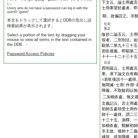
下文云。論士用處言
い。
士用果望於處者。即
Users who do not have a password can log in with the
userID "guest".
顯。故偏説之。非
本文をドラッグして選択するとDDBの見出し語
引可
検索結果が表示されます。
見之
伽抄二論五云。士用
Select a portion of the text by dragging your
mouse to view all terms in the text contained in
假者。二別別法。如
the DDB. ・
顯第二第九十三十五
若依後義。即顯第二
Password Access Policies
十十一十二十三十五
云云
西明疏云。士用處言
果。准下論文自有兩
○若依後説十一處得
無間滅･士用･作用･
障礙。不取餘四以無
二加根依處。無文
文義記云。言士用處
初師五處領受士用作
師十一處得。謂二三
十三十五。測釋。一
加根依處。觀解初師
非主故。後師十二義
縁故。或加障礙。範