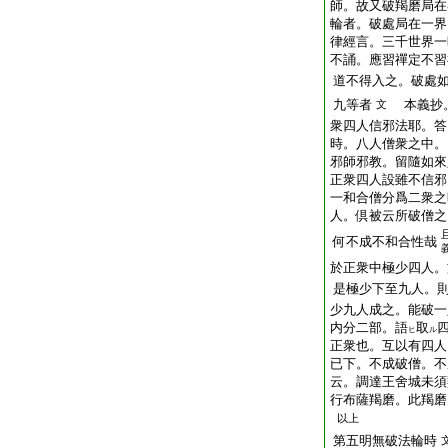
師。故又破羯磨局在
輪者。破處局在一界
律經言。三千世界一
不誦。應習禪定不習
道不得入之。破處
九等者
本義抄。
文
衆四人信邪法耶。答
時。八人僧衆之中。
邪師邪教。留隨如來
正衆四人設雖不信邪
一和合僧分爲二衆之
人。倶被云所破僧之
何不成不和合性哉
於正衆中極少四人。
是極少下至九人。
少九人成之。能破一
内分二部。語
取
ヒ
ル
正衆也。互以有四人
已下。不成破僧。不
云。調達王舍城未須
行布薩羯磨。此羯磨
以上
第五明無破法輪時