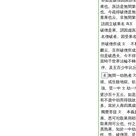
答如是跛僧因誑語
果也。誑語是無間業
也。今疏得破僧是無
業果也云。非無間業
語因立破果名
爲言
破僧是果。謂因虚誑
名僧破者。因受果
所破僧所成
不和
文
麟云。言所破僧所成
但是破愚夫。今不得
當時千世界法輪不轉
伴。及五百少年比
4
無間一劫熟者
彼。或生餘地獄。欲
強。受一中
劫一
文
婆沙百十五云。如是
有不盡中劫而得脱故
多。當於人壽四萬歳
獨覺菩提
本義抄
文
果。悉可圯取果用耶
取果用可云也。付之
異熟果。知於一中劫
何。答。破僧罪。是