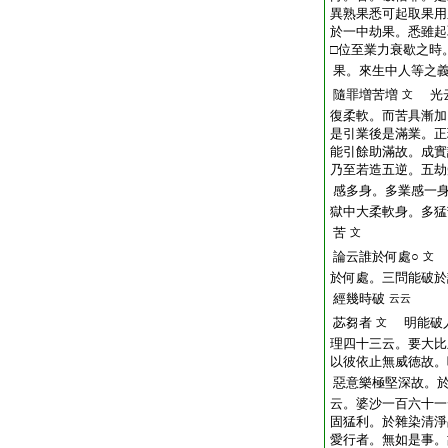
異熟果悉可起取果用
於一中劫果。悉雖起
□位至業力衰歇之時
果。來生中人等之
隨罪増苦増
光云
文
復柔軟。而苦具漸加
是引業後是滿業。正
能引餘助滿故。成實
乃至若造五逆。五劫
感多身。多業感一
獄中大柔軟身。多猛
苦
文
論云誰於何處○
文
於何處。三問能破於
經幾時破
云云
苾芻者
明能破人
文
理四十三云。要大比
以彼依止無威徳故。
惡意樂極堅深故。
云。婆沙一百六十一
固猛利。於雜染清淨
愛行者。無如是事。