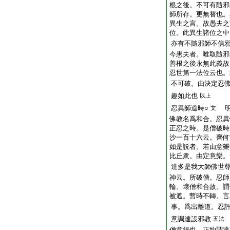
根之後。不可有隨邪
師所存。更無替也。
異生之言。故愚夫之
位。此異生諸位之中
亦有不隨邪師不信
今愚夫者。唯取隨邪
善根之後永無此義故
忍世第一法位云也。
不可破。由決定忍
趣如此也
以上
忍異師道時○
明
文
佛教名爲和合。忍異
正忍之時。是僧破時
沙一百十六云。齊何
如是説者。若由意樂
比丘衆。由定意樂。
達多是我大師佛世
神云。所破僧。忍師
輪。壞僧和合故。謂
被遮。暫時不轉。言
事。爲出離道。忍
意調達設邪教
五法
僧意得也。正約調達