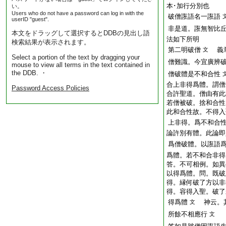
本･加行分別也
い。
Users who do not have a password can log in with the
破僧誑語名一誑語
userID "guest".
非是道。誑無智比
本文をドラッグして選択するとDDBの見出し語
法如下所明
検索結果が表示されます。
第二明破僧
義章
文
Select a portion of the text by dragging your
僧難識。今宜廣辨
mouse to view all terms in the text contained in
the DDB. ・
僧破體是不和合性
合上非得爲體。謂僧
Password Access Policies
合許聖道。僧由有此
若僧被破。捨和合性
此和合性故。不得入
上非得。爲不和合
論許別有體。此論即
爲僧破體。以誑語
爲體。若不和合非得
答。不可相例。如異
以得爲體。問。既破
得。縁何破了方以非
得。容得入聖。破了
得爲體
神云。其
文
所餘不相應行
文