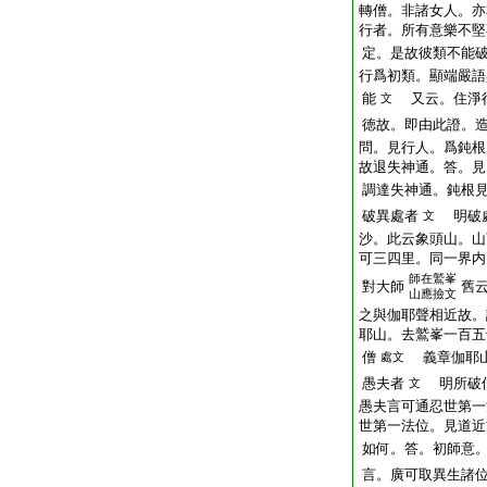
轉僧。非諸女人。亦
行者。所有意樂不堅
定。是故彼類不能
行爲初類。顯端嚴語
能
又云。住淨行
文
徳故。即由此證。
問。見行人。爲鈍根
故退失神通。答。見
調達失神通。鈍根
破異處者
明破處
文
沙。此云象頭山。山
可三四里。同一界内
師在鷲峯
對大師
舊
山應撿文
之與伽耶聲相近故。
耶山。去鷲峯一百五
僧
義章伽耶
處文
愚夫者
明所破僧
文
愚夫言可通忍世第一
世第一法位。見道近
如何。答。初師意
言。廣可取異生諸