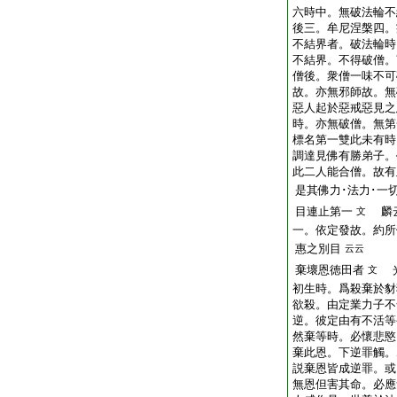
六時中。無破法輪不
後三。牟尼涅槃四。
不結界者。破法輪時
不結界。不得破僧。
僧後。衆僧一味不可
故。亦無邪師故。無
惡人起於惡戒惡見之
時。亦無破僧。無第
標名第一雙此未有時
調達見佛有勝弟子。
此二人能合僧。故有
是其佛力･法力･一
目連止第一
麟云
文
一。依定發故。約所
惠之別目
云云
棄壞恩徳田者
光
文
初生時。爲殺棄於豺
欲殺。由定業力子不
逆。彼定由有不活等
然棄等時。必懷悲愍
棄此恩。下逆罪觸。
説棄恩皆成逆罪。或
無恩但害其命。必應