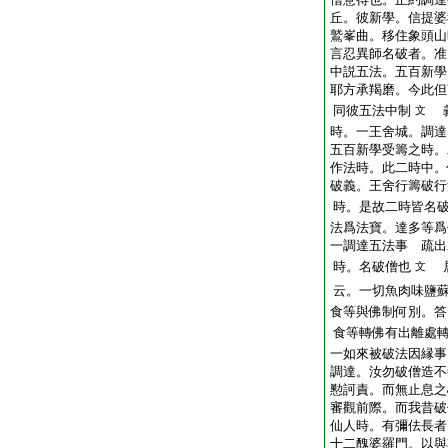
丘。彼新學。信提婆
鷲峯曲。移住象頭山
言忍異師名破者。准
中説五法。五百新學
耶方承羯磨。今此但
同彼五法中制
義
文
時。一王舍城。調達
五百新學受籌之時。
作法時。此二時中。
破義。王舍行籌破行
時。是故二時皆名
法爲法寶。達多等爲
一調達五法事 疏出
時。名破僧也
居
文
云。一切魚肉味鹽
食等與佛制何別。答
食等轉佛有出離處
一如來被破法因縁事
調達。汝勿破僧造不
懃訶責。而無止息之
審觀前際。而我昔破
仙人時。有彌佉長者
十二醜婆羅門。以與