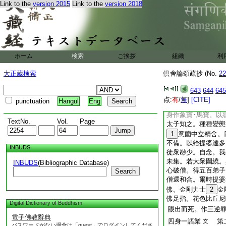
Link to the
version 2015
Link to the
version 2018
花色比
智論
十四
丘尼
學道。
5
六萬法聚
爲供養利故。來至佛
汝觀五陰無常。可以
説取通之法。不得所
ホーム
検索
ご挨拶
組織
利
求學神通。是時阿難
以授提婆達多。受學
大正蔵検索
倶舍論頌疏抄 (No.
22
五神通。得五神通已
者。如王子阿闍世。
643
644
645
天上取天食。還到欝
点:
有
/
無
]
[CITE]
punctuation
Hangul
Eng
閻浮樹林中取閻浮菓
身作象寶･馬寶。以
TextNo.
Vol.
Page
太子知之。種種變態
1
意薗中立精舍。
不備。以給提婆達多
INBUDS
徒衆尠少。自念。我
未集。若大衆圍繞。
INBUDS
(Bibliographic Database)
心破僧。得五百弟子
Search
僧還和合。爾時提婆
佛。金剛力士
2
金
佛足指。花色比丘尼
Digital Dictionary of Buddhism
眼出而死。作三逆
電子佛教辭典
四身一語業
第二
文
パスワードがない場合は「guest」でログインしてくださ