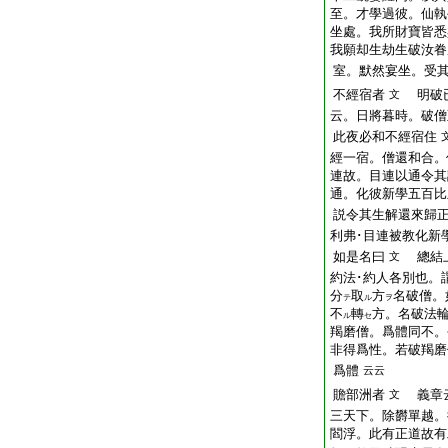
至。才學過彼。仙執
坐處。我所財寶皆悉
我願却生劫生破汝眷
室。默然宴坐。受
不經宿者
明破已
文
云。日將暮時。破僧
此夜必和不經宿住
經一宿。僧還和合。
連故。目連以通令其
通。化彼新學五百比
説令其生解還來歸
利弗･目連被教化新
如是名曰
總結上
文
約法･約人各別也。
分
取
方
名破僧。
テ
ル
ヲ
不
轉
方。名破法輪
ル
セ
羯磨僧。爲體同不。
非得爲性。若破羯磨
爲體
云云
贍部洲者
義章云
文
三天下。除欝單越。
閻浮。此有正道故有