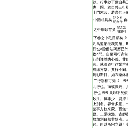
鈔。行事鈔下衆自共
也 問。衆自共三行
十門末云。若遵仰正
記之初
中體相具矣
自
明自行
記之次
之中綱領存矣
明衆行
下卷之中毛目顯矣
文
凡爲道衆彼我同須。
行也○除僧法羯磨已
收○問。自衆兩行亦
行則護體防心義。非
言。就論衆行作業辨
有縁方擧。共行不爾
獨彰斯目。如衣藥鉢
二行別相可知
文 云
共行也。而或義云。
行也
此聊不見依
云云
鈔注。撰非少 資持
上別名。容含多意。
世事方軌來蒙。百無
旨。二謂揀濫。古師
故加別目知非餘者。
鈔。但以所宗立題可