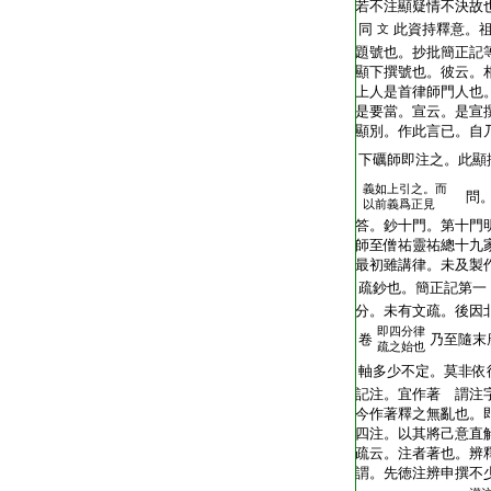
若不注顯疑情不決故
同
此資持釋意。
文
題號也。抄批簡正記
顯下撰號也。彼云。
上人是首律師門人也
是要當。宣云。是宣
顯別。作此言已。自
下礪師即注之。此顯
義如上引之。而
問。
以前義爲正見
答。鈔十門。第十門
師至僧祐靈祐總十九
最初雖講律。未及製
疏鈔也。簡正記第一
分。未有文疏。後因
即四分律
卷
乃至隨末
疏之始也
軸多少不定。莫非依
記注。宜作著 謂注
今作著釋之無亂也。
四注。以其將己意直
疏云。注者著也。辨
謂。先徳注辨申撰不