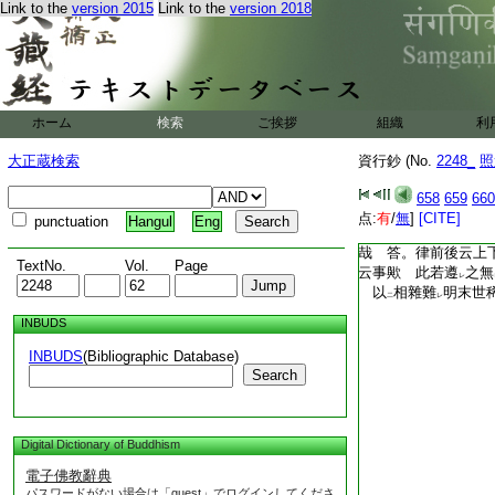
萬民也。王臣等聽聞
Link to the
version 2015
Link to the
version 2018
無開法也
是以抄
爲言
者開。在瓶沙王前説
何事也。故開。王聞
及黔黎者。秦始皇時
也。首者頭也。黎者
ホーム
検索
ご挨拶
組織
利
被於人民也。後必虔
王懷疑故開。得聞今
大正蔵検索
資行鈔 (No.
2248_
照
佛之戒律等也
言
百姓事也 自餘通諸
658
659
660
述
点:
有
/
無
]
[CITE]
punctuation
Hangul
Eng
記。上下威儀亦自具
哉 答。律前後云上
TextNo.
Vol.
Page
云事歟 此若遵
之無
レ
以
相雜難
明末世
二
レ
INBUDS
INBUDS
(Bibliographic Database)
Search
Digital Dictionary of Buddhism
電子佛教辭典
パスワードがない場合は「guest」でログインしてくださ