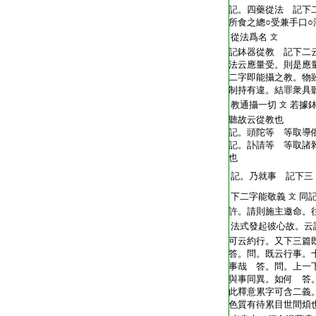
記。四藥從法 記下
所食之總○受兼手口
從法爲名
文
記鉢器從教 記下二
法云應量受。則是應
二字即能攝之教。物
制持有違。結罪衆具
教通攝一切
若據
文
聽故云從教也
記。頭陀等 等取導
記。訃請等 等取諸
也
記。乃就事 記下三
下二字能敬義
同
文
許。請則施主邀命。
法式發起彼心故。云
可云約行。又下三篇
答。問。既云行事。
事哉 答。問。上一
與事同異。如何 答
此釋意累字可含二義
色質有待累目世間煩