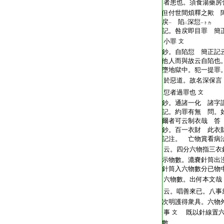
者患也。須食湯藥房
但付世間煩釋之歟 
戻
陷
深
愆
トカ
一
二
一
記。咎戻即目罪 簡
小罪
文
鈔。自陷愆 簡正記
他人而與故云自陷也
墮地獄中。犯一提罪
於惡道。故名深保言
愆者過罪也
文
鈔。通諸一化 諸字
記。約罪有無 問。
爾者可云制衣哉 答
鈔。百一衣財 此衣
記注。 亡物賞看病
云。四分六物指三衣
示物數。漉嚢針筒出
針筒入六物數分已物
六物數。出何本文哉
云。唱善來已。八事
次明護得衆具。六物
事
既以針線置六
文
數