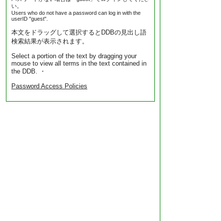
い。
Users who do not have a password can log in with the
userID "guest".
本文をドラッグして選択するとDDBの見出し語
検索結果が表示されます。
Select a portion of the text by dragging your
mouse to view all terms in the text contained in
the DDB. ・
Password Access Policies