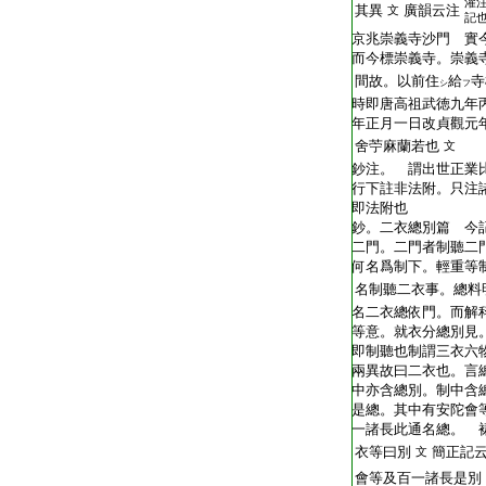
灌
其異
廣韻云注
文
記
京兆崇義寺沙門 實
而今標崇義寺。崇義
間故。以前住
給
寺
シ
フ
時即唐高祖武徳九年
年正月一日改貞觀元
舍苧麻蘭若也
文
鈔注。 謂出世正業
行下註非法附。只注
即法附也
鈔。二衣總別篇 今
二門。二門者制聽二
何名爲制下。輕重等
名制聽二衣事。總料
名二衣總依門。而解
等意。就衣分總別見
即制聽也制謂三衣六
兩異故曰二衣也。言
中亦含總別。制中含
是總。其中有安陀會
一諸長此通名總。 
衣等曰別
簡正記
文
會等及百一諸長是別