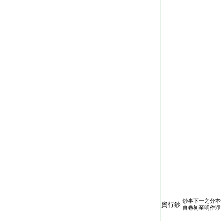
鈔事下一之分本
資行鈔
自卷初至明作淨