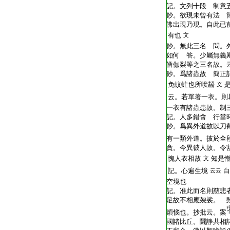
記。文列十段 制意
鈔。欲現未曾有法 
佛出現乃現。自此已
有也
文
鈔。無此三名 問。
如何 答。少屬無義
僧伽梨等之三名故。
鈔。爲諸蟲故 簡正
免蚊虻也所唼齧
文
云。若單著一衣。則
一衣有諸蟲患故。制
記。人多錯會 行當
鈔。爲異外道故以刀
有一類外道。披於全
貪。今異彼人故。令
愧人衣相故
知是
文
記。心遍生境
白
云云
空境也
記。准此而名則慈悲
足故不相應袈裟。 
煩惱也。抄批云。案
國諸比丘。鬪諍共相